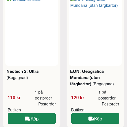
Neotech 2: Ultra
EON: Geografica
Mundana (utan
(Begagnad)
färgkartor)
(Begagnad)
1 på
1 på
110 kr
120 kr
postorder
postorder
Postorder
Postorder
Butiken
Butiken
Köp
Köp