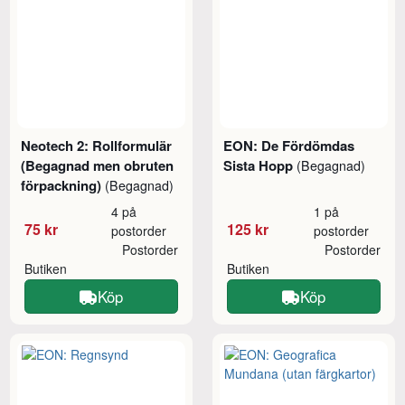
Neotech 2: Rollformulär
EON: De Fördömdas
(Begagnad men obruten
Sista Hopp
(Begagnad)
förpackning)
(Begagnad)
4 på
1 på
75 kr
125 kr
postorder
postorder
Postorder
Postorder
Butiken
Butiken
Köp
Köp