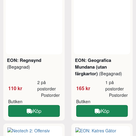
EON: Regnsynd
EON: Geografica
Mundana (utan
(Begagnad)
färgkartor)
(Begagnad)
2 på
1 på
110 kr
165 kr
postorder
postorder
Postorder
Postorder
Butiken
Butiken
Köp
Köp