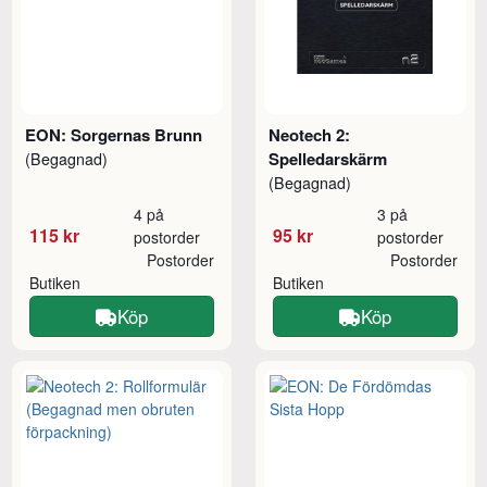
EON: Sorgernas Brunn
Neotech 2:
Spelledarskärm
(Begagnad)
(Begagnad)
4 på
3 på
115 kr
95 kr
postorder
postorder
Postorder
Postorder
Butiken
Butiken
Köp
Köp