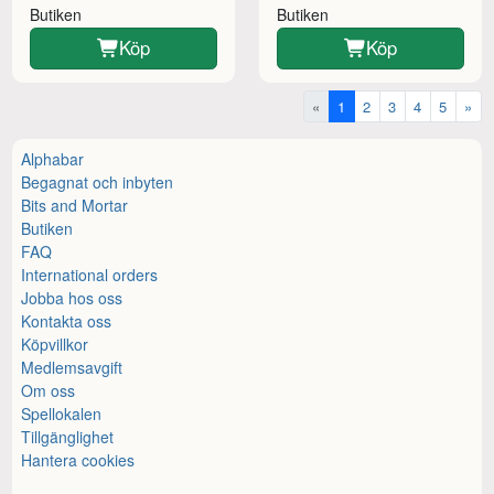
Butiken
Butiken
Köp
Köp
«
1
2
3
4
5
»
Alphabar
Begagnat och inbyten
Bits and Mortar
Butiken
FAQ
International orders
Jobba hos oss
Kontakta oss
Köpvillkor
Medlemsavgift
Om oss
Spellokalen
Tillgänglighet
Hantera cookies