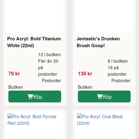
Pro Acryl: Bold Titanium
Jentastic's Drunken
White (22ml)
Brush Goop!
12 i butiken
Fler än 20
8 i butiken
på
19 på
79 kr
139 kr
postorder
postorder
Postorder
Postorder
Butiken
Butiken
Köp
Köp