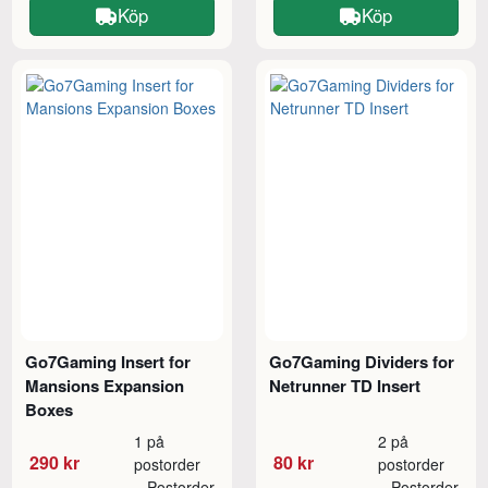
Köp
Köp
Go7Gaming Insert for
Go7Gaming Dividers for
Mansions Expansion
Netrunner TD Insert
Boxes
1 på
2 på
290 kr
80 kr
postorder
postorder
Postorder
Postorder