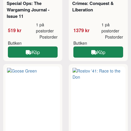
Special Ops: The
Crimea: Conquest &
Wargaming Journal -
Liberation
Issue 11
1 på
1 på
519 kr
1379 kr
postorder
postorder
Postorder
Postorder
Butiken
Butiken
Köp
Köp