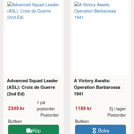
Advanced Squad Leader
A Victory Awaits:
(ASL): Croix de Guerre
Operation Barbarossa
(2nd Ed)
1941
1 på
2349 kr
1189 kr
postorder
Ej i lager
Postorder
Postorder
Butiken
Butiken
Köp
Boka