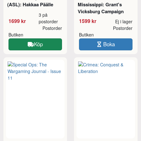
(ASL): Hakkaa Päälle
Mississippi: Grant's
Vicksburg Campaign
3 på
1699 kr
1599 kr
postorder
Ej i lager
Postorder
Postorder
Butiken
Butiken
Köp
Boka