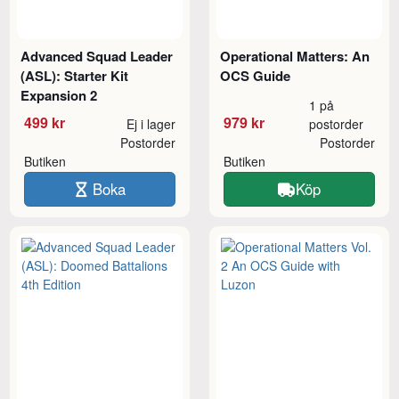
Advanced Squad Leader
Operational Matters: An
(ASL): Starter Kit
OCS Guide
Expansion 2
1 på
499 kr
979 kr
Ej i lager
postorder
Postorder
Postorder
Butiken
Butiken
Boka
Köp