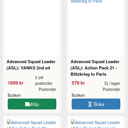
Advanced Squad Leader
Advanced Squad Leader
(ASL): YANKS 2nd ed
(ASL): Action Pack 21 -
Blitzkrieg to Paris
2 på
1699 kr
579 kr
postorder
Ej i lager
Postorder
Postorder
Butiken
Butiken
Köp
Boka