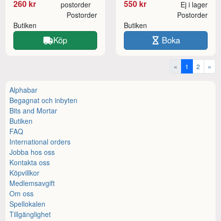
260 kr
550 kr
postorder
Ej i lager
Postorder
Postorder
Butiken
Butiken
Köp
Boka
«
1
2
»
Alphabar
Begagnat och inbyten
Bits and Mortar
Butiken
FAQ
International orders
Jobba hos oss
Kontakta oss
Köpvillkor
Medlemsavgift
Om oss
Spellokalen
Tillgänglighet