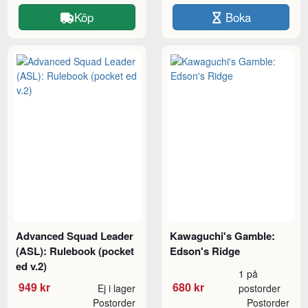
Köp
Boka
Advanced Squad Leader
Kawaguchi's Gamble:
(ASL): Rulebook (pocket
Edson's Ridge
ed v.2)
1 på
949 kr
680 kr
Ej i lager
postorder
Postorder
Postorder