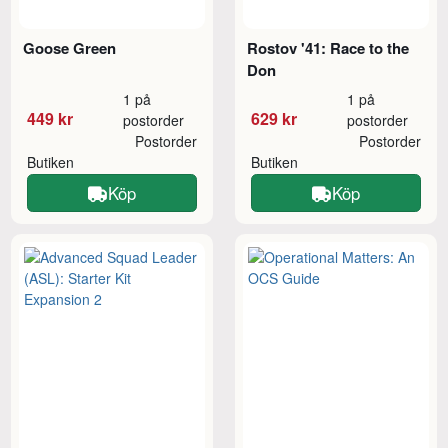
Goose Green
Rostov '41: Race to the
Don
1 på
1 på
449 kr
629 kr
postorder
postorder
Postorder
Postorder
Butiken
Butiken
Köp
Köp