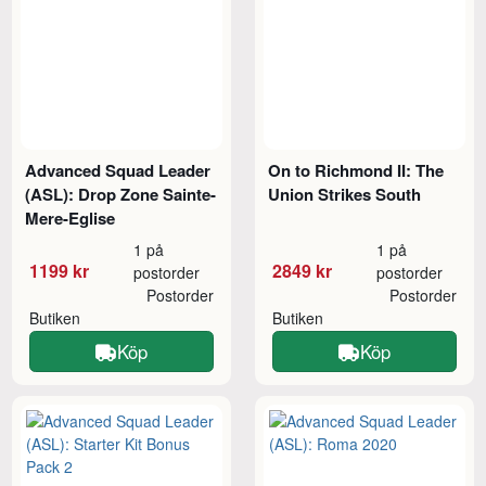
Advanced Squad Leader
On to Richmond II: The
(ASL): Drop Zone Sainte-
Union Strikes South
Mere-Eglise
1 på
1 på
1199 kr
2849 kr
postorder
postorder
Postorder
Postorder
Butiken
Butiken
Köp
Köp