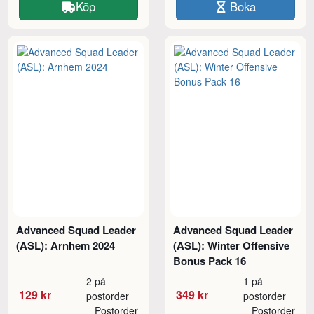
Köp
Boka
Advanced Squad Leader
Advanced Squad Leader
(ASL): Arnhem 2024
(ASL): Winter Offensive
Bonus Pack 16
2 på
1 på
129 kr
349 kr
postorder
postorder
Postorder
Postorder