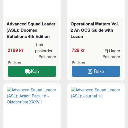
Advanced Squad Leader
Operational Matters Vol.
(ASL): Doomed
2 An OCS Guide with
Battalions 4th Edition
Luzon
1 på
2199 kr
729 kr
postorder
Ej i lager
Postorder
Postorder
Butiken
Butiken
Köp
Boka