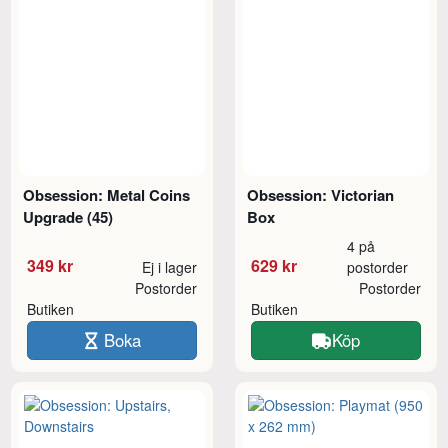
Obsession: Metal Coins
Obsession: Victorian
Upgrade (45)
Box
4 på
349 kr
629 kr
Ej i lager
postorder
Postorder
Postorder
Butiken
Butiken
Boka
Köp