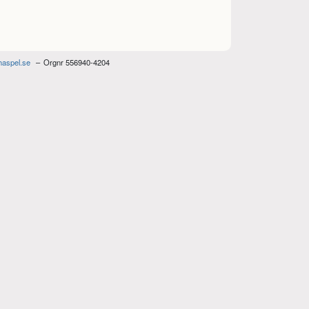
haspel.se
Orgnr 556940-4204