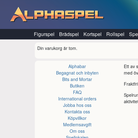
Hoppa till innehåll
Figurspel
Brädspel
Kortspel
Rollspel
Spel
Din varukorg är tom.
Alphabar
Ett av
Begagnat och inbyten
med öve
Bits and Mortar
Fraktfr
Butiken
FAQ
Spelru
International orders
aktivite
Jobba hos oss
Kontakta oss
Köpvillkor
Medlemsavgift
Om oss
Spellokalen