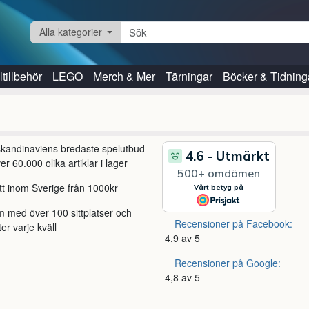
Alla kategorier
tillbehör
LEGO
Merch & Mer
Tärningar
Böcker & Tidning
 skandinaviens bredaste spelutbud
r 60.000 olika artiklar i lager
itt inom Sverige från 1000kr
m med över 100 sittplatser och
Recensioner på Facebook:
ter varje kväll
4,9 av 5
Recensioner på Google:
4,8 av 5