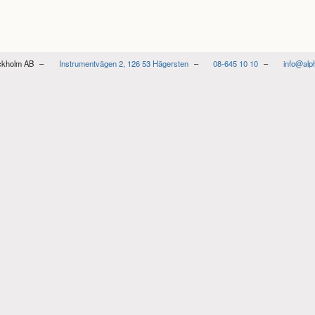
ockholm AB
Instrumentvägen 2, 126 53 Hägersten
08-645 10 10
info@alp