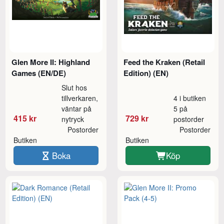
Glen More II: Highland
Feed the Kraken (Retail
Games (EN/DE)
Edition) (EN)
Slut hos
tillverkaren,
4 i butiken
väntar på
5 på
415 kr
729 kr
nytryck
postorder
Postorder
Postorder
Butiken
Butiken
Boka
Köp