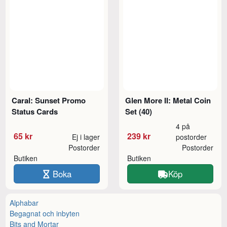
Caral: Sunset Promo
Glen More II: Metal Coin
Status Cards
Set (40)
4 på
65 kr
239 kr
Ej i lager
postorder
Postorder
Postorder
Butiken
Butiken
Boka
Köp
Alphabar
Begagnat och inbyten
Bits and Mortar