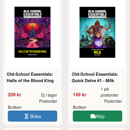
Old-School Essentials:
Old-School Essentials:
Halls of the Blood King
Quick Delve #1 - Milk
1 på
209 kr
149 kr
Ej i lager
postorder
Postorder
Postorder
Butiken
Butiken
Boka
Köp