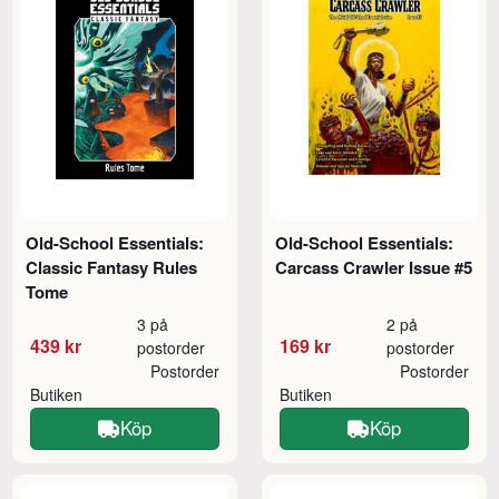
Old-School Essentials:
Old-School Essentials:
Classic Fantasy Rules
Carcass Crawler Issue #5
Tome
3 på
2 på
439 kr
169 kr
postorder
postorder
Postorder
Postorder
Butiken
Butiken
Köp
Köp