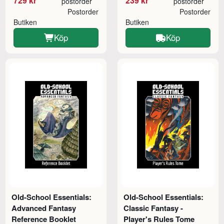
729 kr
239 kr
postorder
postorder
Postorder
Postorder
Butiken
Butiken
Köp
Köp
Old-School Essentials:
Old-School Essentials:
Advanced Fantasy
Classic Fantasy -
Reference Booklet
Player's Rules Tome