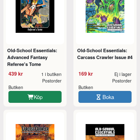
Old-School Essentials:
Old-School Essentials:
Advanced Fantasy
Carcass Crawler Issue #4
Referee's Tome
439 kr
169 kr
1 i butiken
Ej i lager
Postorder
Postorder
Butiken
Butiken
Köp
Boka