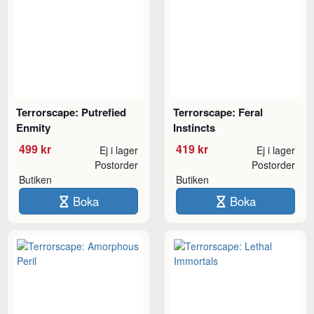
Terrorscape: Putrefied
Terrorscape: Feral
Enmity
Instincts
499 kr
419 kr
Ej i lager
Ej i lager
Postorder
Postorder
Butiken
Butiken
Boka
Boka