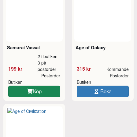
Samurai Vassal
Age of Galaxy
2 i butiken
3 på
199 kr
315 kr
postorder
Kommande
Postorder
Postorder
Butiken
Butiken
Köp
Boka