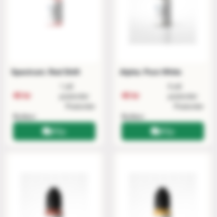
Spectrum: Red Shift
Alpha: Pure White
1 på
6 på
40 kr
40 kr
postorder
postorder
Postorder
Postorder
Butiken
Butiken
Köp
Köp