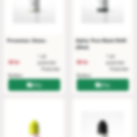
Provectus: Gloss+
Alpha: Pure Black Refill
(50ml)
1 på
7 på
40 kr
90 kr
postorder
postorder
Postorder
Postorder
Butiken
Butiken
Köp
Köp