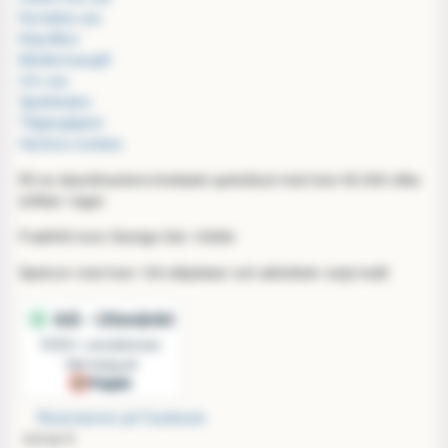
Kontakta oss
Köpvillkor
Medlemsavgift
Om oss
Spellokalen
Tillgänglighet
Hantera cookies
Ett av skandinaviens bredaste spelutbud med över 60.000 olika
artiklar i lager
Fraktfritt inom Sverige från 1000kr
Spelrum med över 100 sittplatser och aktiviteter varje kväll
Recensioner på Facebook:
4,9 av 5