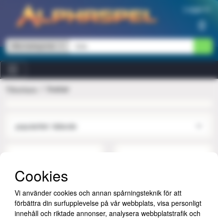
Hoppa till innehåll
Logga in
0
Alla kategorier
Instar
Tillverkare
Cookies
Vi använder cookies och annan spårningsteknik för att
förbättra din surfupplevelse på vår webbplats, visa personligt
innehåll och riktade annonser, analysera webbplatstrafik och