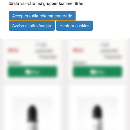
förstå var våra målgrupper kommer ifrån.
Acceptera alla rekommenderade
Avvisa ej nödvändiga
Hantera cookies
Provectus: Water+
Alpha: Pure Yellow
17 på
3 på
40 kr
40 kr
postorder
postorder
Postorder
Postorder
Butiken
Butiken
Köp
Köp