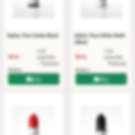
Alpha: Pure Oxide Black
Alpha: Pure White Refill
(50ml)
4 på
4 på
40 kr
90 kr
postorder
postorder
Postorder
Postorder
Butiken
Butiken
Köp
Köp