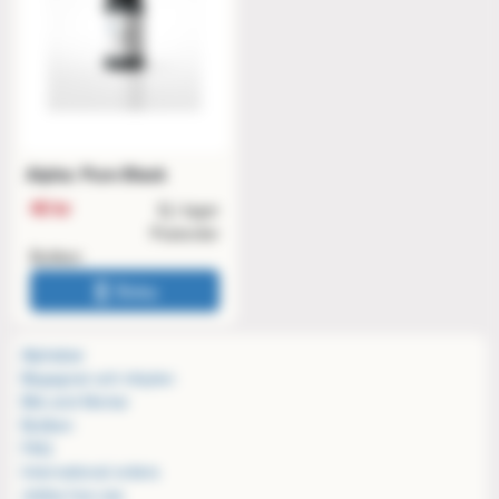
Alpha: Pure Black
40 kr
Ej i lager
Postorder
Butiken
Boka
Alphabar
Begagnat och inbyten
Bits and Mortar
Butiken
FAQ
International orders
Jobba hos oss