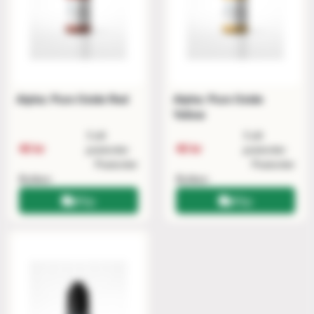
Alpha: Pure Oxide Red
Alpha: Pure Oxide
Yellow
3 på
3 på
40 kr
40 kr
postorder
postorder
Postorder
Postorder
Butiken
Butiken
Köp
Köp