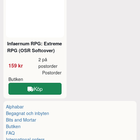
Infaernum RPG: Extreme
RPG (OSR Softcover)
2 på
159 kr
postorder
Postorder
Butiken
Köp
Alphabar
Begagnat och inbyten
Bits and Mortar
Butiken
FAQ
International orders