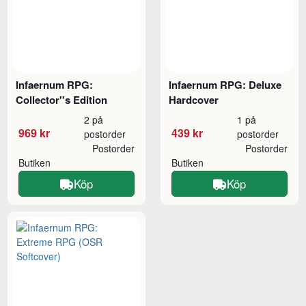
Infaernum RPG:
Infaernum RPG: Deluxe
Collector''s Edition
Hardcover
2 på
1 på
969 kr
439 kr
postorder
postorder
Postorder
Postorder
Butiken
Butiken
Köp
Köp