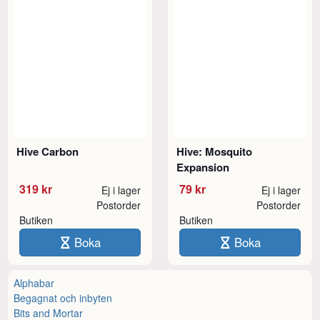
Hive Carbon
Hive: Mosquito
Expansion
319 kr
79 kr
Ej i lager
Ej i lager
Postorder
Postorder
Butiken
Butiken
Boka
Boka
Alphabar
Begagnat och inbyten
Bits and Mortar