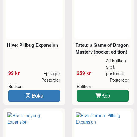
Hive: Pillbug Expansion
Tatsu: a Game of Dragon
Mastery (pocket edition)
3 i butiken
3 på
99 kr
259 kr
Ej i lager
postorder
Postorder
Postorder
Butiken
Butiken
Boka
Köp