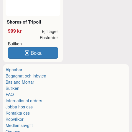
Shores of Tripoli
999 kr
Ej i lager
Postorder
Butiken
Boka
Alphabar
Begagnat och inbyten
Bits and Mortar
Butiken
FAQ
International orders
Jobba hos oss
Kontakta oss
Köpvillkor
Medlemsavgift
Om oss