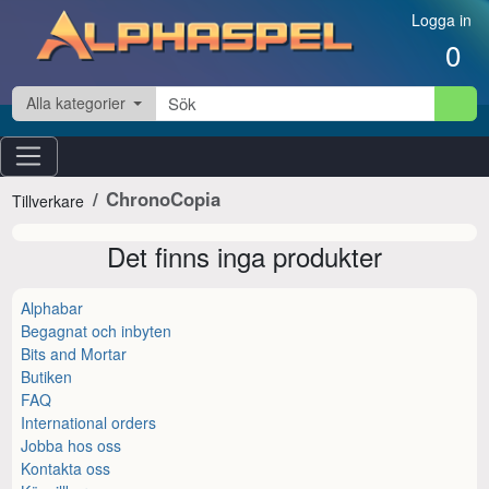
Hoppa till innehåll
Logga in
0
Alla kategorier
ChronoCopia
Tillverkare
Det finns inga produkter
Alphabar
Begagnat och inbyten
Bits and Mortar
Butiken
FAQ
International orders
Jobba hos oss
Kontakta oss