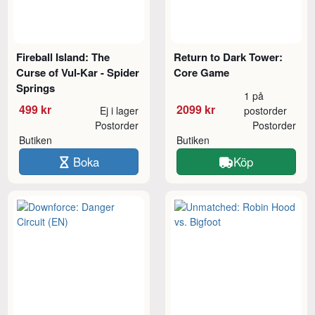
Fireball Island: The
Return to Dark Tower:
Curse of Vul-Kar - Spider
Core Game
Springs
1 på
499 kr
2099 kr
Ej i lager
postorder
Postorder
Postorder
Butiken
Butiken
Boka
Köp