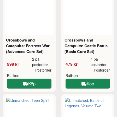
Crossbows and
Crossbows and
Catapults: Fortress War
Catapults: Castle Battle
(Advances Core Set)
(Basic Core Set)
2 på
4 på
999 kr
479 kr
postorder
postorder
Postorder
Postorder
Butiken
Butiken
Köp
Köp