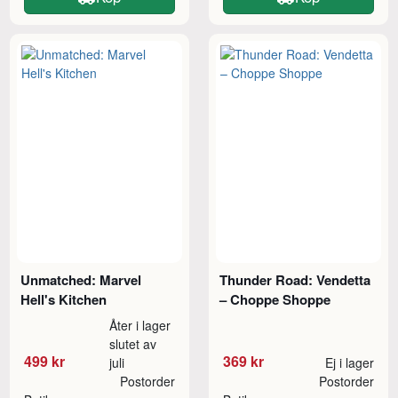
Unmatched: Marvel
Thunder Road: Vendetta
Hell's Kitchen
– Choppe Shoppe
Åter i lager
slutet av
499 kr
369 kr
juli
Ej i lager
Postorder
Postorder