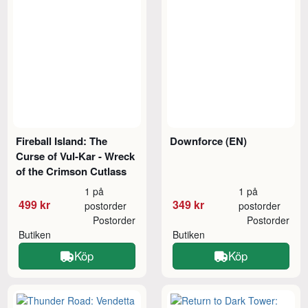
Fireball Island: The
Downforce (EN)
Curse of Vul-Kar - Wreck
of the Crimson Cutlass
1 på
1 på
499 kr
349 kr
postorder
postorder
Postorder
Postorder
Butiken
Butiken
Köp
Köp