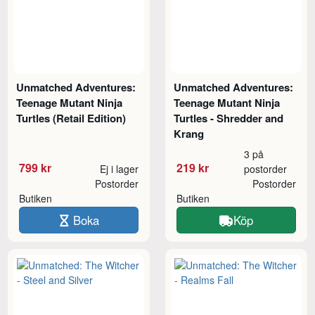
Unmatched Adventures:
Unmatched Adventures:
Teenage Mutant Ninja
Teenage Mutant Ninja
Turtles (Retail Edition)
Turtles - Shredder and
Krang
3 på
799 kr
219 kr
Ej i lager
postorder
Postorder
Postorder
Butiken
Butiken
Boka
Köp