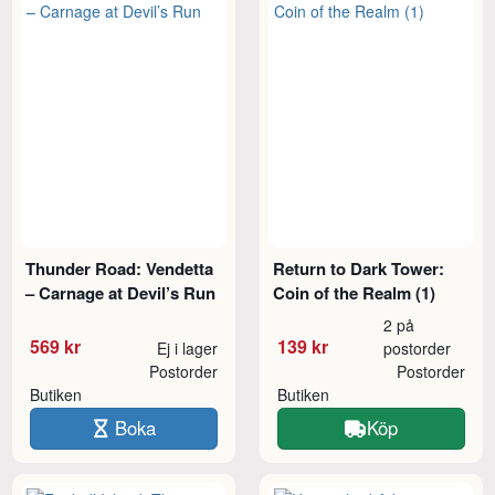
Thunder Road: Vendetta
Return to Dark Tower:
– Carnage at Devil’s Run
Coin of the Realm (1)
2 på
569 kr
139 kr
Ej i lager
postorder
Postorder
Postorder
Butiken
Butiken
Boka
Köp