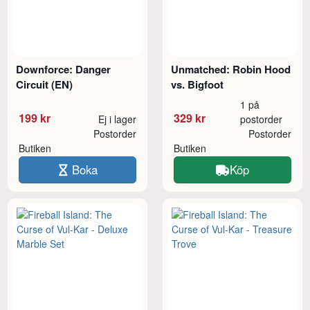
Downforce: Danger
Unmatched: Robin Hood
Circuit (EN)
vs. Bigfoot
1 på
199 kr
329 kr
Ej i lager
postorder
Postorder
Postorder
Butiken
Butiken
Boka
Köp