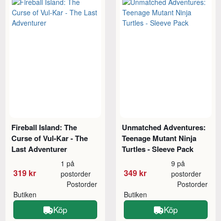
Fireball Island: The
Unmatched Adventures:
Curse of Vul-Kar - The
Teenage Mutant Ninja
Last Adventurer
Turtles - Sleeve Pack
1 på
9 på
319 kr
349 kr
postorder
postorder
Postorder
Postorder
Butiken
Butiken
Köp
Köp