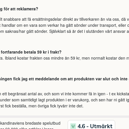
ag för att reklamera?
abbare att få ersättningsdelar direkt av tillverkaren än via oss, då vi
ot handlar om en vara som verkar ha gått sönder under transport, elle
m saknas/har gått sönder. Självklart så är det i slutänden vårt ansvar att
fortfarande betala 59 kr i frakt?
llts. Ibland kostar frakten oss mindre än 59 kr, men normalt kostar den 
ingen fick jag ett meddelande om att produkten var slut och inte 
ett begränsat antal av, och som vi inte kommer få in igen - t ex kickstarte
era kunder som samtidigt lagt produkten i er varukorg, och sen har ni gåt
fick beställa, men övriga fick tyvärr inte det.
 skandinaviens bredaste spelutbud
r 60.000 olika artiklar i lager