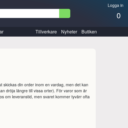
Logga in
0
ar
Tillverkare
Nyheter
Butiken
tast skickas din order inom en vardag, men det kan
 dröja längre till vissa orter). För varor som är
ognos om leveranstid, men svaret kommer tyvärr ofta