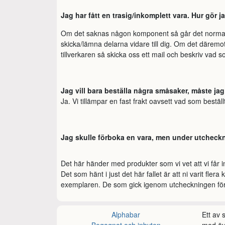
Jag har fått en trasig/inkomplett vara. Hur gör j
Om det saknas någon komponent så går det normalt sn
skicka/lämna delarna vidare till dig. Om det därem
tillverkaren så skicka oss ett mail och beskriv vad so
Jag vill bara beställa några småsaker, måste jag 
Ja. Vi tillämpar en fast frakt oavsett vad som bestä
Jag skulle förboka en vara, men under utcheckn
Det här händer med produkter som vi vet att vi får in 
Det som hänt i just det här fallet är att ni varit fl
exemplaren. De som gick igenom utcheckningen först 
Alphabar
Ett av
Begagnat och inbyten
med öve