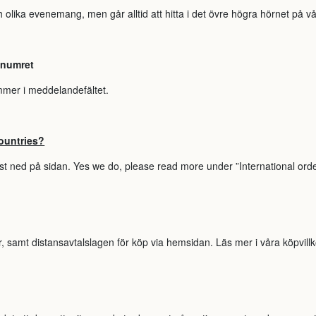
 olika evenemang, men går alltid att hitta i det övre högra hörnet på v
-numret
nummer i meddelandefältet.
countries?
ngst ned på sidan. Yes we do, please read more under ”International ord
ar, samt distansavtalslagen för köp via hemsidan. Läs mer i våra köpvillk