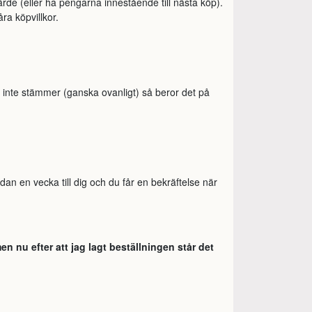
rde (eller ha pengarna innestående till nästa köp).
åra köpvillkor.
t inte stämmer (ganska ovanligt) så beror det på
an en vecka till dig och du får en bekräftelse när
n nu efter att jag lagt beställningen står det