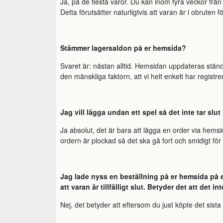
Ja, på de flesta varor. Du kan inom fyra veckor frå
Detta förutsätter naturligtvis att varan är i obruten 
Stämmer lagersaldon på er hemsida?
Svaret är: nästan alltid. Hemsidan uppdateras ständ
den mänskliga faktorn, att vi helt enkelt har registrera
Jag vill lägga undan ett spel så det inte tar slu
Ja absolut, det är bara att lägga en order via hemsi
ordern är plockad så det ska gå fort och smidigt för 
Jag lade nyss en beställning på er hemsida på en
att varan är tillfälligt slut. Betyder det att det i
Nej, det betyder att eftersom du just köpte det sista e