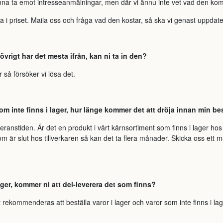
nna ta emot intresseanmälningar, men där vi ännu inte vet vad den kom
a i priset. Maila oss och fråga vad den kostar, så ska vi genast uppdate
 övrigt har det mesta ifrån, kan ni ta in den?
så försöker vi lösa det.
som inte finns i lager, hur länge kommer det att dröja innan min be
eranstiden. Är det en produkt i vårt kärnsortiment som finns i lager hos t
 är slut hos tillverkaren så kan det ta flera månader. Skicka oss ett ma
lager, kommer ni att del-leverera det som finns?
 rekommenderas att beställa varor i lager och varor som inte finns i lag