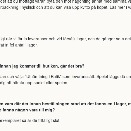
n det att du mottagit varan byta den mot någonting annat med samma vä
förpackning i nyskick och att du kan visa upp kvitto på köpet. Läs mer i v
igt när vi får in leveranser och vid försäljningar, och de gånger som de
t in fel antal i lager.
t innan jag kommer till butiken, går det bra?
dan och välja "Uthämtning i Butik" som leveranssätt. Spelet läggs då und
dig att hämta upp spelet eller spelen.
 vara där det innan beställningen stod att det fanns en i lager, me
nte fanns någon vara till mig?
xemplaret så är de tillfälligt slut.