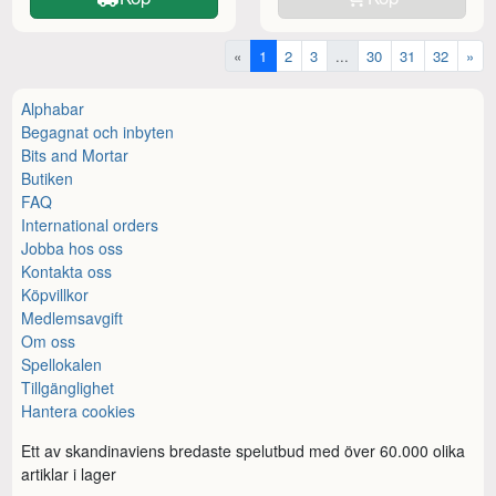
«
1
2
3
...
30
31
32
»
Alphabar
Begagnat och inbyten
Bits and Mortar
Butiken
FAQ
International orders
Jobba hos oss
Kontakta oss
Köpvillkor
Medlemsavgift
Om oss
Spellokalen
Tillgänglighet
Hantera cookies
Ett av skandinaviens bredaste spelutbud med över 60.000 olika
artiklar i lager