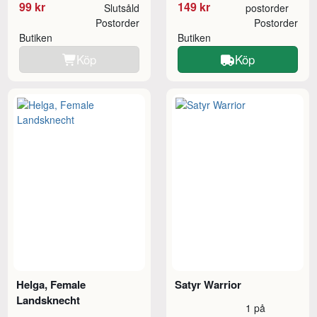
99 kr
149 kr
Slutsåld
postorder
Postorder
Postorder
Butiken
Butiken
Köp
Köp
Helga, Female
Satyr Warrior
Landsknecht
1 på