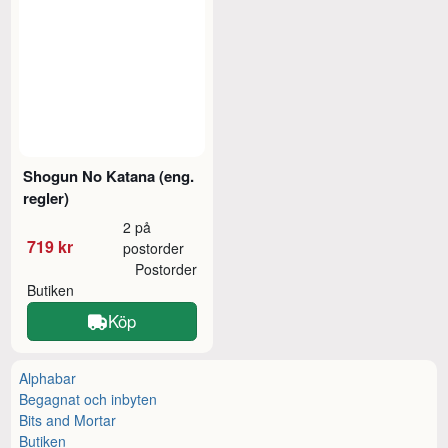
Shogun No Katana (eng.
regler)
2 på
719 kr
postorder
Postorder
Butiken
Köp
Alphabar
Begagnat och inbyten
Bits and Mortar
Butiken