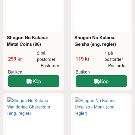
Shogun No Katana:
Shogun No Katana:
Metal Coins (96)
Geisha (eng. regler)
2 på
1 på
299 kr
119 kr
postorder
postorder
Postorder
Postorder
Butiken
Butiken
Köp
Köp