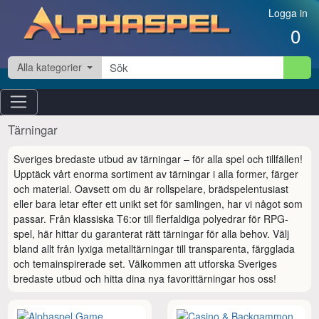
Hoppa till innehåll
Logga in
0
Alla kategorier
Tärningar
Sveriges bredaste utbud av tärningar – för alla spel och tillfällen!

Upptäck vårt enorma sortiment av tärningar i alla former, färger 
och material. Oavsett om du är rollspelare, brädspelentusiast 
eller bara letar efter ett unikt set för samlingen, har vi något som 
passar. Från klassiska T6:or till flerfaldiga polyedrar för RPG-
spel, här hittar du garanterat rätt tärningar för alla behov. Välj 
bland allt från lyxiga metalltärningar till transparenta, färgglada 
och temainspirerade set. Välkommen att utforska Sveriges 
bredaste utbud och hitta dina nya favorittärningar hos oss!