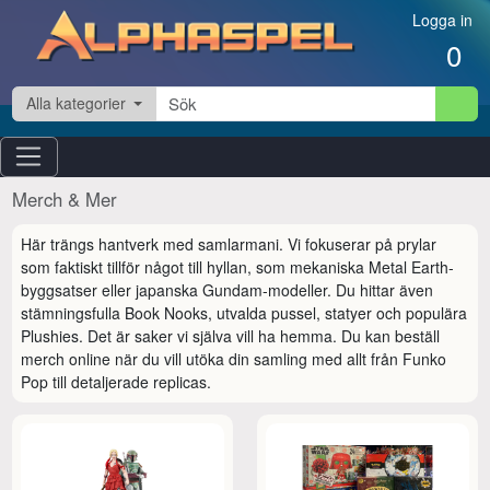
Hoppa till innehåll
Logga in
0
Alla kategorier
Merch & Mer
Här trängs hantverk med samlarmani. Vi fokuserar på prylar 
som faktiskt tillför något till hyllan, som mekaniska Metal Earth-
byggsatser eller japanska Gundam-modeller. Du hittar även 
stämningsfulla Book Nooks, utvalda pussel, statyer och populära 
Plushies. Det är saker vi själva vill ha hemma. Du kan beställ 
merch online när du vill utöka din samling med allt från Funko 
Pop till detaljerade replicas.