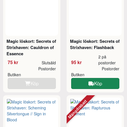
Magic löskort: Secrets of
Magic löskort: Secrets of
Strixhaven: Cauldron of
Strixhaven: Flashback
Essence
2 på
75 kr
95 kr
Slutsåld
postorder
Postorder
Postorder
Butiken
Butiken
Köp
Köp
Mängdrabatt