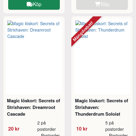
Köp
Köp
Mängdrabatt
Magic löskort: Secrets of
Magic löskort: Secrets of
Strixhaven: Dreamroot
Strixhaven:
Cascade
Thunderdrum Soloist
2 på
5 på
20 kr
10 kr
postorder
postorder
Postorder
Postorder