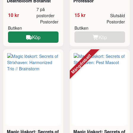
Deathbloom Botanist
Professor
7 på
10 kr
15 kr
postorder
Slutsåld
Postorder
Postorder
Butiken
Butiken
Köp
Köp
Mängdrabatt
Magic löskort: Secrets of
Magic löskort: Secrets of