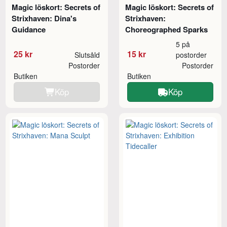
Magic löskort: Secrets of
Magic löskort: Secrets of
Strixhaven: Dina's
Strixhaven:
Guidance
Choreographed Sparks
5 på
25 kr
15 kr
Slutsåld
postorder
Postorder
Postorder
Butiken
Butiken
Köp
Köp