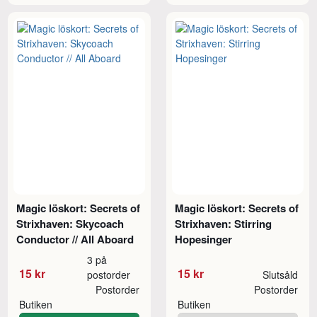
Magic löskort: Secrets of
Magic löskort: Secrets of
Strixhaven: Skycoach
Strixhaven: Stirring
Conductor // All Aboard
Hopesinger
3 på
15 kr
15 kr
postorder
Slutsåld
Postorder
Postorder
Butiken
Butiken