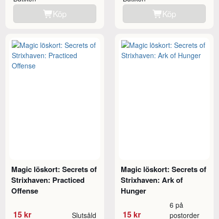
Köp
Köp
Magic löskort: Secrets of
Magic löskort: Secrets of
Strixhaven: Practiced
Strixhaven: Ark of
Offense
Hunger
6 på
15 kr
15 kr
Slutsåld
postorder