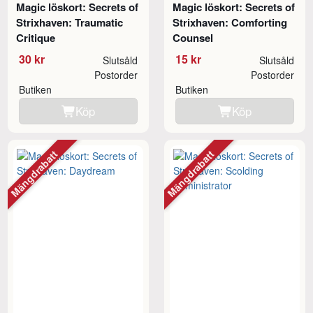
Magic löskort: Secrets of
Magic löskort: Secrets of
Strixhaven: Traumatic
Strixhaven: Comforting
Critique
Counsel
30 kr
15 kr
Slutsåld
Slutsåld
Postorder
Postorder
Butiken
Butiken
Köp
Köp
Mängdrabatt
Mängdrabatt