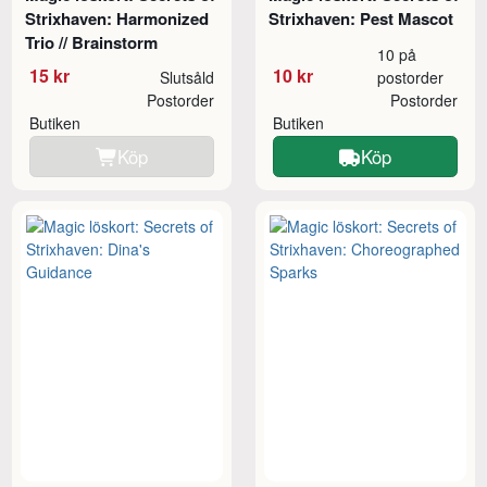
Strixhaven: Harmonized
Strixhaven: Pest Mascot
Trio // Brainstorm
10 på
15 kr
10 kr
Slutsåld
postorder
Postorder
Postorder
Butiken
Butiken
Köp
Köp