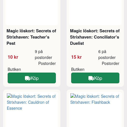
Magic löskort: Secrets of
Magic löskort: Secrets of
Strixhaven: Teacher's
Strixhaven: Conciliator's
Pest
Duelist
9 på
6 på
10 kr
15 kr
postorder
postorder
Postorder
Postorder
Butiken
Butiken
Köp
Köp