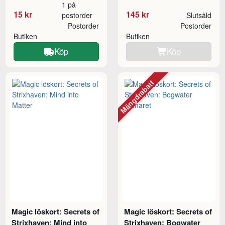
1 på
15 kr
145 kr
postorder
Slutsåld
Postorder
Postorder
Butiken
Butiken
Köp
Köp
Mängdrabatt
Magic löskort: Secrets of
Magic löskort: Secrets of
Strixhaven: Mind into
Strixhaven: Bogwater