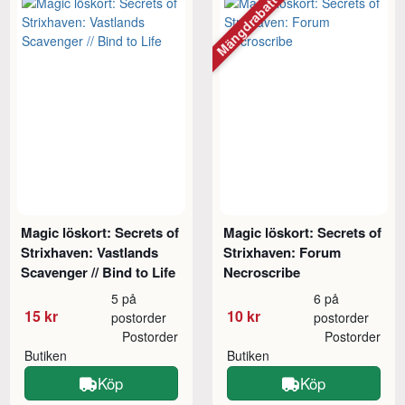
Mängdrabatt
Magic löskort: Secrets of
Magic löskort: Secrets of
Strixhaven: Vastlands
Strixhaven: Forum
Scavenger // Bind to Life
Necroscribe
5 på
6 på
15 kr
10 kr
postorder
postorder
Postorder
Postorder
Butiken
Butiken
Köp
Köp