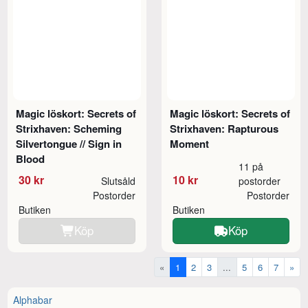
Magic löskort: Secrets of
Magic löskort: Secrets of
Strixhaven: Scheming
Strixhaven: Rapturous
Silvertongue // Sign in
Moment
Blood
11 på
30 kr
10 kr
Slutsåld
postorder
Postorder
Postorder
Butiken
Butiken
Köp
Köp
«
1
2
3
...
5
6
7
»
Alphabar