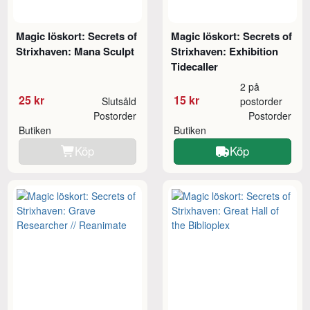
Magic löskort: Secrets of
Magic löskort: Secrets of
Strixhaven: Mana Sculpt
Strixhaven: Exhibition
Tidecaller
2 på
25 kr
15 kr
Slutsåld
postorder
Postorder
Postorder
Butiken
Butiken
Köp
Köp