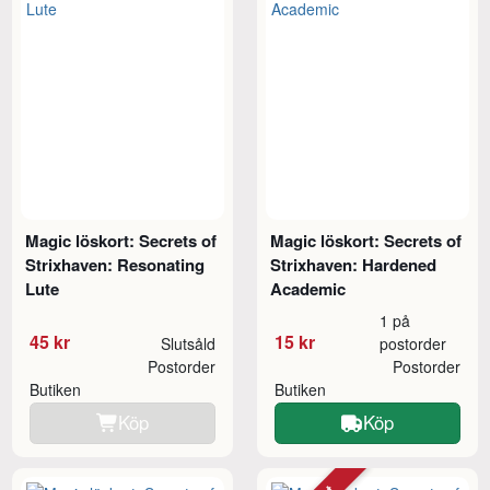
Magic löskort: Secrets of
Magic löskort: Secrets of
Strixhaven: Resonating
Strixhaven: Hardened
Lute
Academic
1 på
45 kr
15 kr
Slutsåld
postorder
Postorder
Postorder
Butiken
Butiken
Köp
Köp