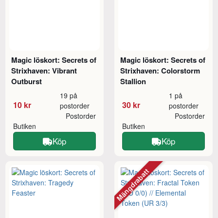
Magic löskort: Secrets of
Magic löskort: Secrets of
Strixhaven: Vibrant
Strixhaven: Colorstorm
Outburst
Stallion
19 på
1 på
10 kr
30 kr
postorder
postorder
Postorder
Postorder
Butiken
Butiken
Köp
Köp
Mängdrabatt