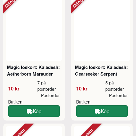
Magic löskort: Kaladesh:
Magic löskort: Kaladesh:
Aetherborn Marauder
Gearseeker Serpent
7 på
5 på
10 kr
10 kr
postorder
postorder
Postorder
Postorder
Butiken
Butiken
Köp
Köp