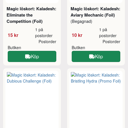
Magic löskort: Kaladesh:
Magic löskort: Kaladesh:
Eliminate the
Aviary Mechanic (Foil)
Competition (Foil)
(Begagnad)
1 på
1 på
15 kr
10 kr
postorder
postorder
Postorder
Postorder
Butiken
Butiken
Köp
Köp