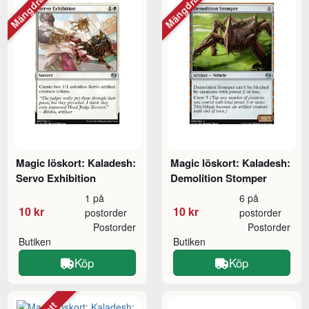
Mängdrabatt
Mängdrabatt
Magic löskort: Kaladesh:
Magic löskort: Kaladesh:
Servo Exhibition
Demolition Stomper
1 på
6 på
10 kr
10 kr
postorder
postorder
Postorder
Postorder
Butiken
Butiken
Köp
Köp