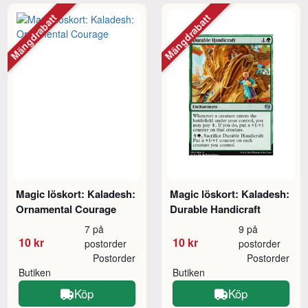
Mängdrabatt
Mängdrabatt
Magic löskort: Kaladesh:
Magic löskort: Kaladesh:
Ornamental Courage
Durable Handicraft
7 på
9 på
10 kr
10 kr
postorder
postorder
Postorder
Postorder
Butiken
Butiken
Köp
Köp