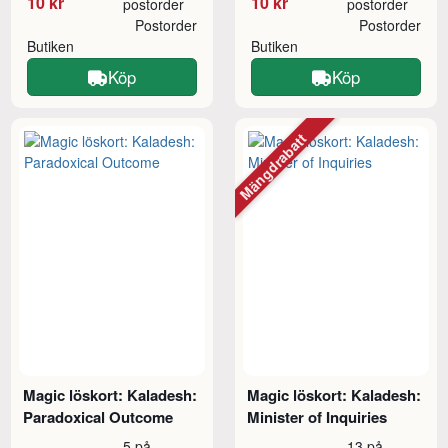
10 kr
10 kr
postorder
postorder
Postorder
Postorder
Butiken
Butiken
Köp
Köp
Mängdrabatt
Magic löskort: Kaladesh:
Magic löskort: Kaladesh:
Paradoxical Outcome
Minister of Inquiries
5 på
13 på