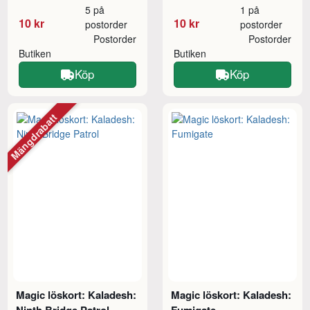
5 på
1 på
10 kr
10 kr
postorder
postorder
Postorder
Postorder
Butiken
Butiken
Köp
Köp
Mängdrabatt
Magic löskort: Kaladesh:
Magic löskort: Kaladesh:
Ninth Bridge Patrol
Fumigate