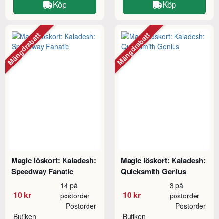
Köp
Köp
Mängdrabatt
Mängdrabatt
Magic löskort: Kaladesh:
Magic löskort: Kaladesh:
Speedway Fanatic
Quicksmith Genius
14 på
3 på
10 kr
10 kr
postorder
postorder
Postorder
Postorder
Butiken
Butiken