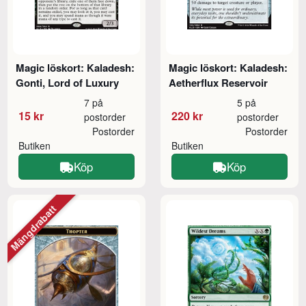
Magic löskort: Kaladesh:
Magic löskort: Kaladesh:
Gonti, Lord of Luxury
Aetherflux Reservoir
7 på
5 på
15 kr
220 kr
postorder
postorder
Postorder
Postorder
Butiken
Butiken
Köp
Köp
Mängdrabatt