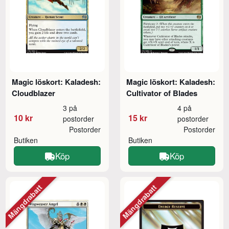
Magic löskort: Kaladesh:
Magic löskort: Kaladesh:
Cloudblazer
Cultivator of Blades
3 på
4 på
10 kr
15 kr
postorder
postorder
Postorder
Postorder
Butiken
Butiken
Köp
Köp
Mängdrabatt
Mängdrabatt