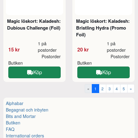
Magic löskort: Kaladesh:
Magic löskort: Kaladesh:
Dubious Challenge (Foil)
Bristling Hydra (Promo
Foil)
1 på
1 på
15 kr
20 kr
postorder
postorder
Postorder
Postorder
Butiken
Butiken
Köp
Köp
«
1
2
3
4
5
»
Alphabar
Begagnat och inbyten
Bits and Mortar
Butiken
FAQ
International orders