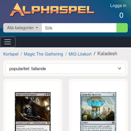
Hoppa till innehåll
Logga in
0
Alla kategorier
Kaladesh
Kortspel
Magic The Gathering
MtG Löskort