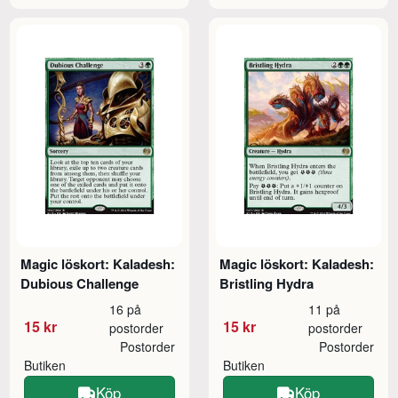
Magic löskort: Kaladesh:
Magic löskort: Kaladesh:
Dubious Challenge
Bristling Hydra
16 på
11 på
15 kr
15 kr
postorder
postorder
Postorder
Postorder
Butiken
Butiken
Köp
Köp