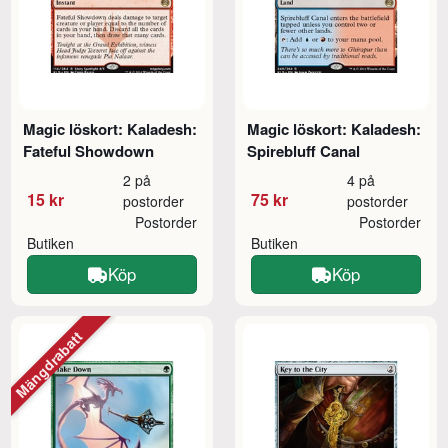
Magic löskort: Kaladesh:
Magic löskort: Kaladesh:
Fateful Showdown
Spirebluff Canal
2 på
4 på
15 kr
75 kr
postorder
postorder
Postorder
Postorder
Butiken
Butiken
Köp
Köp
Mängdrabatt