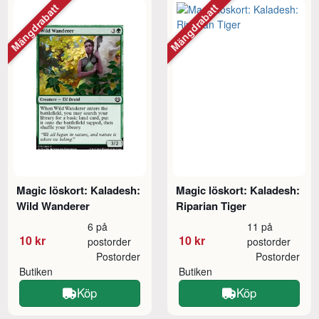
Mängdrabatt
Mängdrabatt
Magic löskort: Kaladesh:
Magic löskort: Kaladesh:
Wild Wanderer
Riparian Tiger
6 på
11 på
10 kr
10 kr
postorder
postorder
Postorder
Postorder
Butiken
Butiken
Köp
Köp