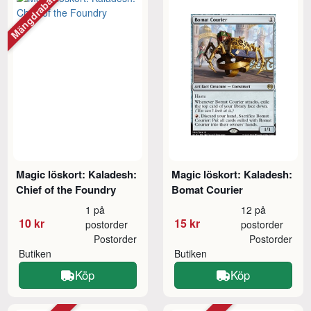
Mängdrabatt
Magic löskort: Kaladesh:
Magic löskort: Kaladesh:
Chief of the Foundry
Bomat Courier
1 på
12 på
10 kr
15 kr
postorder
postorder
Postorder
Postorder
Butiken
Butiken
Köp
Köp