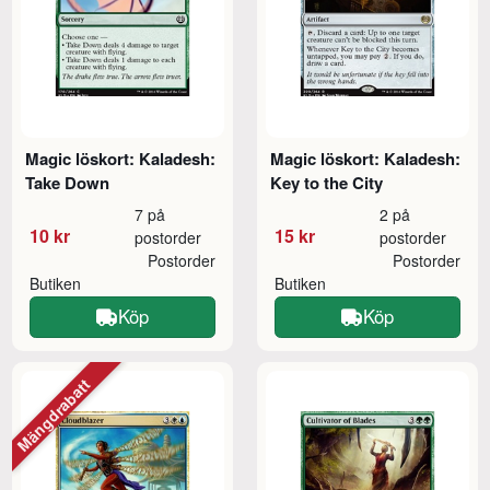
Magic löskort: Kaladesh:
Magic löskort: Kaladesh:
Take Down
Key to the City
7 på
2 på
10 kr
15 kr
postorder
postorder
Postorder
Postorder
Butiken
Butiken
Köp
Köp
Mängdrabatt