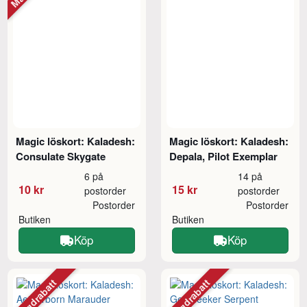
Magic löskort: Kaladesh:
Magic löskort: Kaladesh:
Consulate Skygate
Depala, Pilot Exemplar
6 på
14 på
10 kr
15 kr
postorder
postorder
Postorder
Postorder
Butiken
Butiken
Köp
Köp
Mängdrabatt
Mängdrabatt