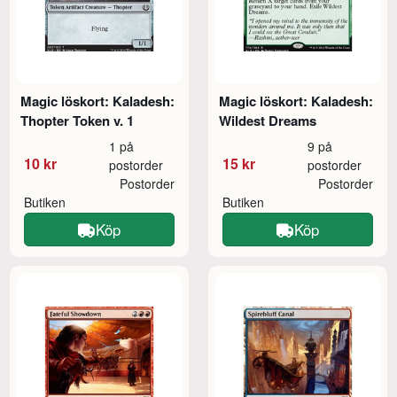
Magic löskort: Kaladesh:
Magic löskort: Kaladesh:
Thopter Token v. 1
Wildest Dreams
1 på
9 på
10 kr
15 kr
postorder
postorder
Postorder
Postorder
Butiken
Butiken
Köp
Köp