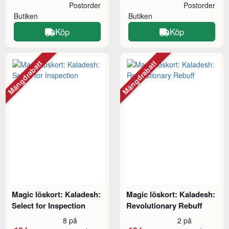
Postorder
Postorder
Butiken
Butiken
Köp
Köp
Mängdrabatt
Mängdrabatt
Magic löskort: Kaladesh:
Magic löskort: Kaladesh:
Select for Inspection
Revolutionary Rebuff
8 på
2 på