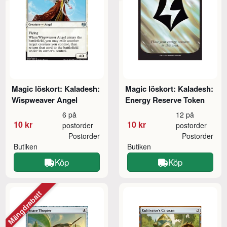
Magic löskort: Kaladesh:
Magic löskort: Kaladesh:
Wispweaver Angel
Energy Reserve Token
6 på
12 på
10 kr
10 kr
postorder
postorder
Postorder
Postorder
Butiken
Butiken
Köp
Köp
Mängdrabatt