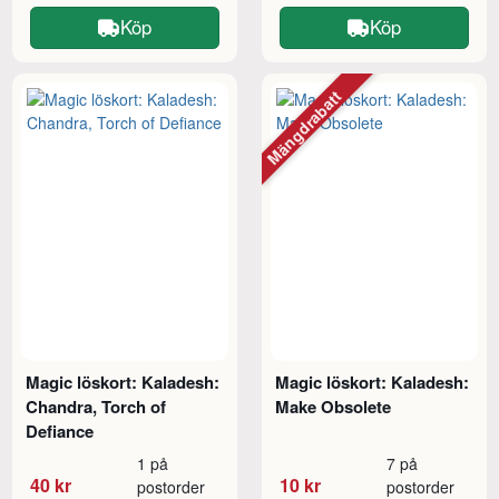
Köp
Köp
Mängdrabatt
Magic löskort: Kaladesh:
Magic löskort: Kaladesh:
Chandra, Torch of
Make Obsolete
Defiance
1 på
7 på
40 kr
10 kr
postorder
postorder