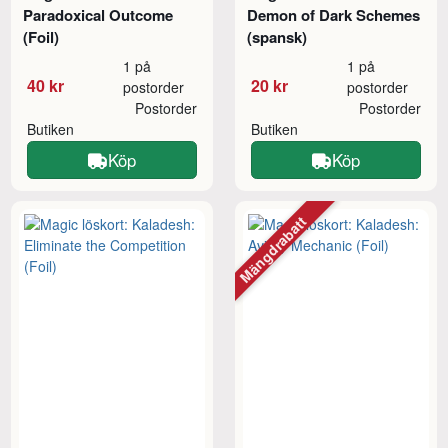
Paradoxical Outcome
Demon of Dark Schemes
(Foil)
(spansk)
1 på
1 på
40 kr
20 kr
postorder
postorder
Postorder
Postorder
Butiken
Butiken
Köp
Köp
Mängdrabatt