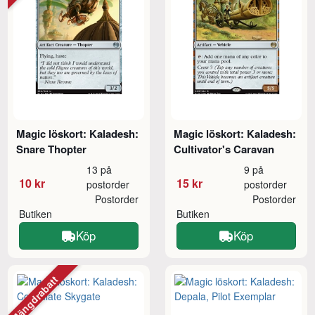
Magic löskort: Kaladesh:
Magic löskort: Kaladesh:
Snare Thopter
Cultivator's Caravan
13 på
9 på
10 kr
15 kr
postorder
postorder
Postorder
Postorder
Butiken
Butiken
Köp
Köp
Mängdrabatt