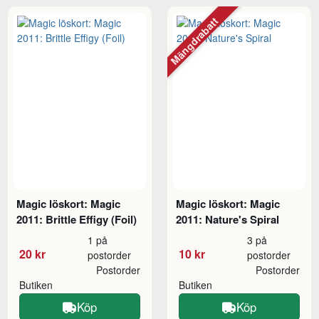
Mängdrabatt
Magic löskort: Magic
Magic löskort: Magic
2011: Brittle Effigy (Foil)
2011: Nature's Spiral
1 på
3 på
20 kr
10 kr
postorder
postorder
Postorder
Postorder
Butiken
Butiken
Köp
Köp