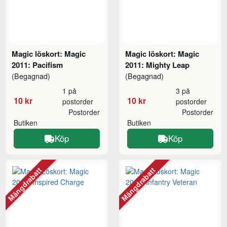
Magic löskort: Magic
Magic löskort: Magic
2011: Pacifism
2011: Mighty Leap
(Begagnad)
(Begagnad)
1 på
3 på
10 kr
10 kr
postorder
postorder
Postorder
Postorder
Butiken
Butiken
Köp
Köp
Mängdrabatt
Mängdrabatt