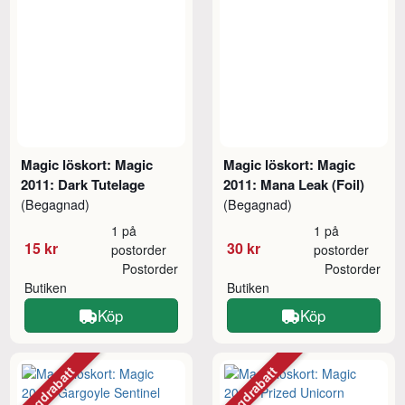
Magic löskort: Magic
Magic löskort: Magic
2011: Dark Tutelage
2011: Mana Leak (Foil)
(Begagnad)
(Begagnad)
1 på
1 på
15 kr
30 kr
postorder
postorder
Postorder
Postorder
Butiken
Butiken
Köp
Köp
Mängdrabatt
Mängdrabatt