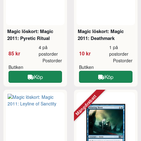
Magic löskort: Magic
Magic löskort: Magic
2011: Pyretic Ritual
2011: Deathmark
4 på
1 på
85 kr
10 kr
postorder
postorder
Postorder
Postorder
Butiken
Butiken
Köp
Köp
Mängdrabatt