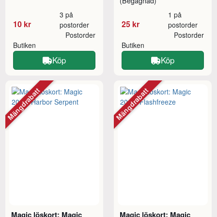
(Begagnad)
3 på
1 på
10 kr
25 kr
postorder
postorder
Postorder
Postorder
Butiken
Butiken
Köp
Köp
Mängdrabatt
Mängdrabatt
Magic löskort: Magic
Magic löskort: Magic