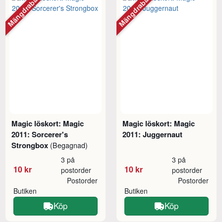
Mängdrabatt
Mängdrabatt
Magic löskort: Magic
Magic löskort: Magic
2011: Sorcerer's
2011: Juggernaut
Strongbox
(Begagnad)
3 på
3 på
10 kr
10 kr
postorder
postorder
Postorder
Postorder
Butiken
Butiken
Köp
Köp