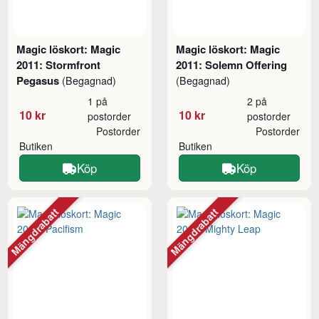
Magic löskort: Magic
Magic löskort: Magic
2011: Stormfront
2011: Solemn Offering
Pegasus
(Begagnad)
(Begagnad)
1 på
2 på
10 kr
10 kr
postorder
postorder
Postorder
Postorder
Butiken
Butiken
Köp
Köp
Mängdrabatt
Mängdrabatt