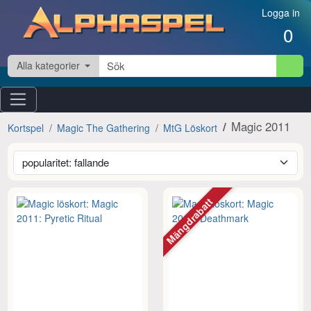
Hoppa till innehåll
Logga in
0
Alla kategorier
Magic 2011
Kortspel
Magic The Gathering
MtG Löskort
Mängdrabatt