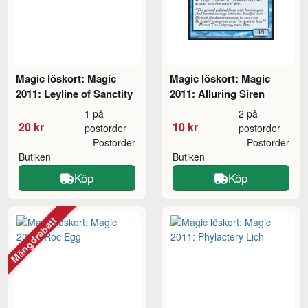
Magic löskort: Magic
Magic löskort: Magic
2011: Leyline of Sanctity
2011: Alluring Siren
1 på
2 på
20 kr
10 kr
postorder
postorder
Postorder
Postorder
Butiken
Butiken
Köp
Köp
Mängdrabatt