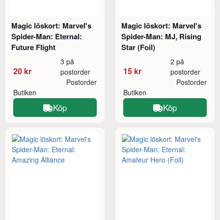
Magic löskort: Marvel's
Magic löskort: Marvel's
Spider-Man: Eternal:
Spider-Man: MJ, Rising
Future Flight
Star (Foil)
3 på
2 på
20 kr
15 kr
postorder
postorder
Postorder
Postorder
Butiken
Butiken
Köp
Köp