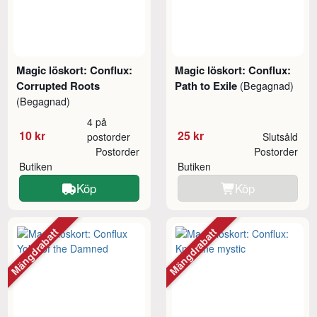
Magic löskort: Conflux:
Magic löskort: Conflux:
Corrupted Roots
Path to Exile
(Begagnad)
(Begagnad)
4 på
10 kr
25 kr
postorder
Slutsåld
Postorder
Postorder
Butiken
Butiken
Köp
Köp
Mängdrabatt
Mängdrabatt