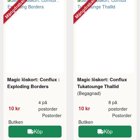
Mängdrabatt
Mängdrabatt
Magic löskort: Conflux :
Magic löskort: Conflux
Exploding Borders
Tukatounge Thallid
(Begagnad)
4 på
8 på
10 kr
10 kr
postorder
postorder
Postorder
Postorder
Butiken
Butiken
Köp
Köp