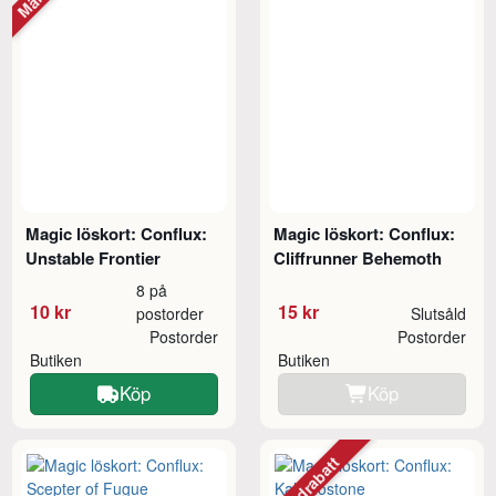
Magic löskort: Conflux:
Magic löskort: Conflux:
Unstable Frontier
Cliffrunner Behemoth
8 på
10 kr
15 kr
postorder
Slutsåld
Postorder
Postorder
Butiken
Butiken
Köp
Köp
Mängdrabatt