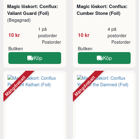
Magic löskort: Conflux:
Magic löskort: Conflux:
Valiant Guard (Foil)
Cumber Stone (Foil)
(Begagnad)
1 på
4 på
10 kr
10 kr
postorder
postorder
Postorder
Postorder
Butiken
Butiken
Köp
Köp
Mängdrabatt
Mängdrabatt