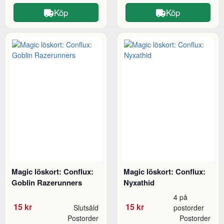
Köp
Köp
Magic löskort: Conflux:
Magic löskort: Conflux:
Goblin Razerunners
Nyxathid
4 på
15 kr
15 kr
Slutsåld
postorder
Postorder
Postorder