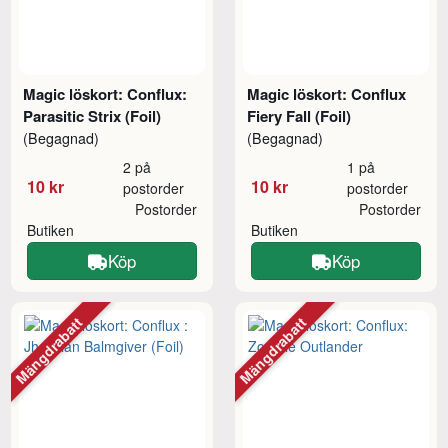
Magic löskort: Conflux:
Magic löskort: Conflux
Parasitic Strix (Foil)
Fiery Fall (Foil)
(Begagnad)
(Begagnad)
2 på
1 på
10 kr
10 kr
postorder
postorder
Postorder
Postorder
Butiken
Butiken
Köp
Köp
Mängdrabatt
Mängdrabatt