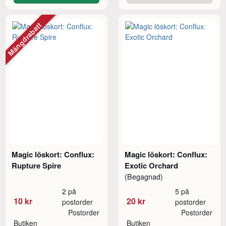
Mängdrabatt
Magic löskort: Conflux:
Magic löskort: Conflux:
Rupture Spire
Exotic Orchard
(Begagnad)
2 på
5 på
10 kr
20 kr
postorder
postorder
Postorder
Postorder
Butiken
Butiken