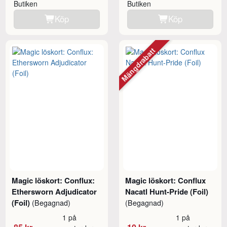
Butiken
Butiken
Köp
Köp
Mängdrabatt
Magic löskort: Conflux:
Magic löskort: Conflux
Ethersworn Adjudicator
Nacatl Hunt-Pride (Foil)
(Foil)
(Begagnad)
(Begagnad)
1 på
1 på