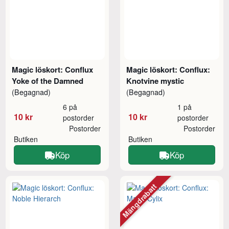
Magic löskort: Conflux
Magic löskort: Conflux:
Yoke of the Damned
Knotvine mystic
(Begagnad)
(Begagnad)
6 på
1 på
10 kr
10 kr
postorder
postorder
Postorder
Postorder
Butiken
Butiken
Köp
Köp
Mängdrabatt