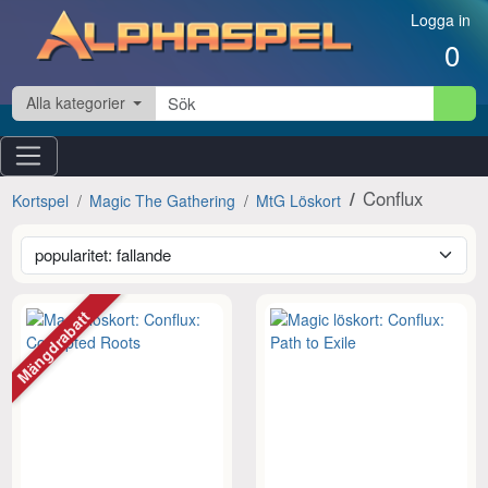
Hoppa till innehåll
Logga in
0
Alla kategorier
Conflux
Kortspel
Magic The Gathering
MtG Löskort
Mängdrabatt