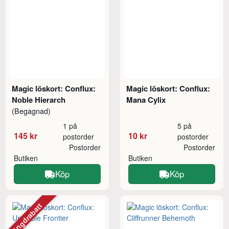
Magic löskort: Conflux:
Magic löskort: Conflux:
Noble Hierarch
Mana Cylix
(Begagnad)
1 på
5 på
145 kr
10 kr
postorder
postorder
Postorder
Postorder
Butiken
Butiken
Köp
Köp
Mängdrabatt