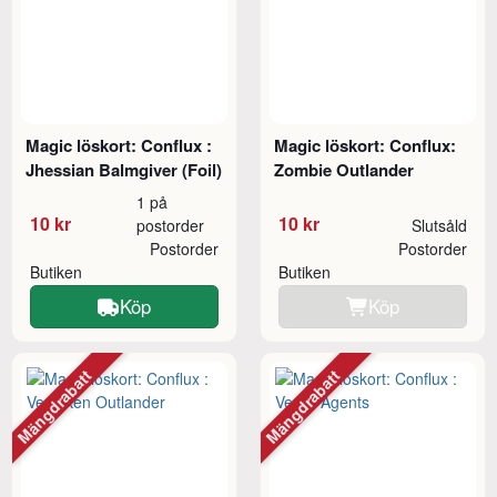
Magic löskort: Conflux :
Magic löskort: Conflux:
Jhessian Balmgiver (Foil)
Zombie Outlander
1 på
10 kr
10 kr
postorder
Slutsåld
Postorder
Postorder
Butiken
Butiken
Köp
Köp
Mängdrabatt
Mängdrabatt