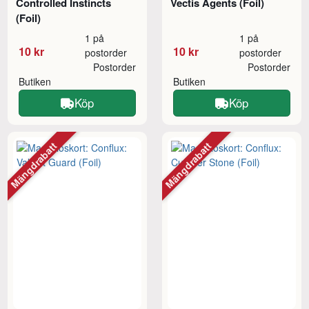
Controlled Instincts
Vectis Agents (Foil)
(Foil)
1 på
1 på
10 kr
10 kr
postorder
postorder
Postorder
Postorder
Butiken
Butiken
Köp
Köp
Mängdrabatt
Mängdrabatt