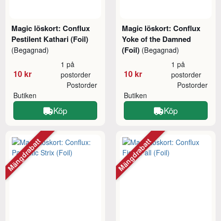
Magic löskort: Conflux
Magic löskort: Conflux
Pestilent Kathari (Foil)
Yoke of the Damned
(Foil)
(Begagnad)
(Begagnad)
1 på
1 på
10 kr
10 kr
postorder
postorder
Postorder
Postorder
Butiken
Butiken
Köp
Köp
Mängdrabatt
Mängdrabatt