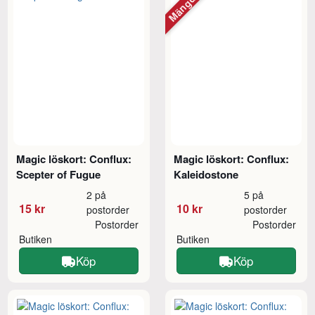
Magic löskort: Conflux:
Magic löskort: Conflux:
Scepter of Fugue
Kaleidostone
2 på
5 på
15 kr
10 kr
postorder
postorder
Postorder
Postorder
Butiken
Butiken
Köp
Köp