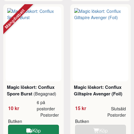
Mängdrabatt
Magic löskort: Conflux
Magic löskort: Conflux
Spore Burst
Giltspire Avenger (Foil)
(Begagnad)
6 på
10 kr
15 kr
postorder
Slutsåld
Postorder
Postorder
Butiken
Butiken
Köp
Köp