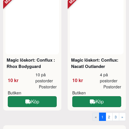
Magic löskort: Conflux :
Magic löskort: Conflux:
Rhox Bodyguard
Nacatl Outlander
10 på
4 på
10 kr
10 kr
postorder
postorder
Postorder
Postorder
Butiken
Butiken
Köp
Köp
«
1
2
3
»