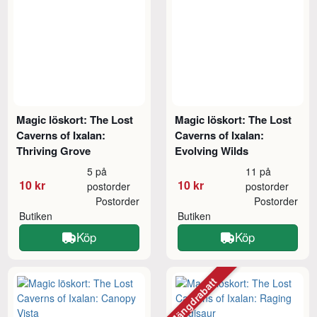
Magic löskort: The Lost
Magic löskort: The Lost
Caverns of Ixalan:
Caverns of Ixalan:
Thriving Grove
Evolving Wilds
5 på
11 på
10 kr
10 kr
postorder
postorder
Postorder
Postorder
Butiken
Butiken
Köp
Köp
Mängdrabatt