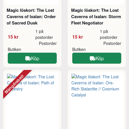
Magic löskort: The Lost
Magic löskort: The Lost
Caverns of Ixalan: Order
Caverns of Ixalan: Storm
of Sacred Dusk
Fleet Negotiator
1 på
1 på
15 kr
15 kr
postorder
postorder
Postorder
Postorder
Butiken
Butiken
Köp
Köp
Mängdrabatt