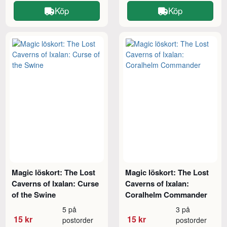
Köp
Köp
Magic löskort: The Lost
Magic löskort: The Lost
Caverns of Ixalan: Curse
Caverns of Ixalan:
of the Swine
Coralhelm Commander
5 på
3 på
15 kr
15 kr
postorder
postorder