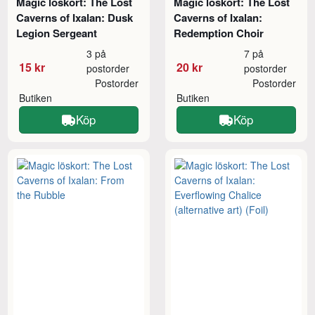
Magic löskort: The Lost
Magic löskort: The Lost
Caverns of Ixalan: Dusk
Caverns of Ixalan:
Legion Sergeant
Redemption Choir
3 på
7 på
15 kr
20 kr
postorder
postorder
Postorder
Postorder
Butiken
Butiken
Köp
Köp