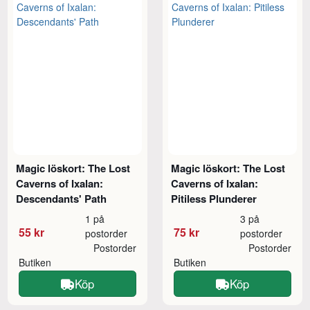
Magic löskort: The Lost
Magic löskort: The Lost
Caverns of Ixalan:
Caverns of Ixalan:
Descendants' Path
Pitiless Plunderer
1 på
3 på
55 kr
75 kr
postorder
postorder
Postorder
Postorder
Butiken
Butiken
Köp
Köp