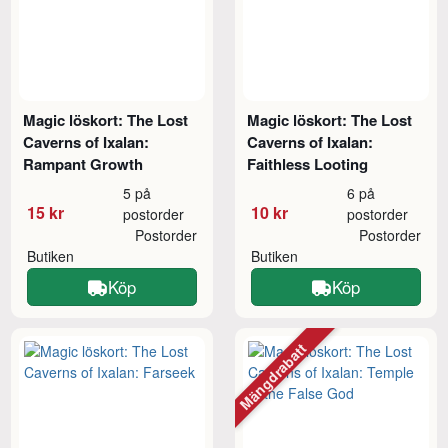
Magic löskort: The Lost
Magic löskort: The Lost
Caverns of Ixalan:
Caverns of Ixalan:
Rampant Growth
Faithless Looting
5 på
6 på
15 kr
10 kr
postorder
postorder
Postorder
Postorder
Butiken
Butiken
Köp
Köp
Mängdrabatt