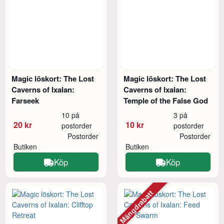
Magic löskort: The Lost
Magic löskort: The Lost
Caverns of Ixalan:
Caverns of Ixalan:
Farseek
Temple of the False God
10 på
3 på
20 kr
10 kr
postorder
postorder
Postorder
Postorder
Butiken
Butiken
Köp
Köp
Mängdrabatt