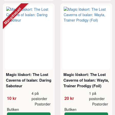
Mängdrabatt
Magic löskort: The Lost
Magic löskort: The Lost
Caverns of Ixalan: Daring
Caverns of Ixalan: Wayta,
Saboteur
Trainer Prodigy (Foil)
4 på
1 på
10 kr
20 kr
postorder
postorder
Postorder
Postorder
Butiken
Butiken