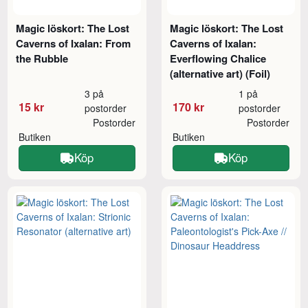
Magic löskort: The Lost
Magic löskort: The Lost
Caverns of Ixalan: From
Caverns of Ixalan:
the Rubble
Everflowing Chalice
(alternative art) (Foil)
3 på
1 på
15 kr
170 kr
postorder
postorder
Postorder
Postorder
Butiken
Butiken
Köp
Köp