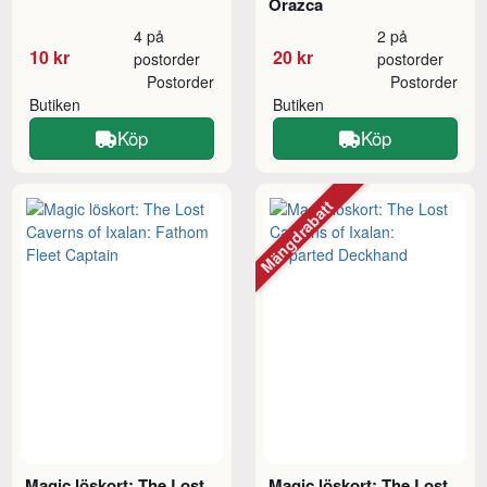
Orazca
4 på
2 på
10 kr
20 kr
postorder
postorder
Postorder
Postorder
Butiken
Butiken
Köp
Köp
Mängdrabatt
Magic löskort: The Lost
Magic löskort: The Lost