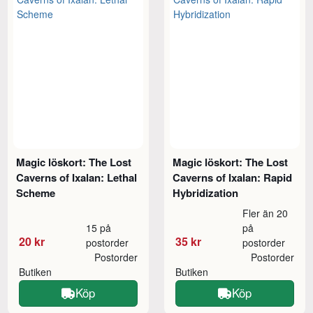
Magic löskort: The Lost
Magic löskort: The Lost
Caverns of Ixalan: Lethal
Caverns of Ixalan: Rapid
Scheme
Hybridization
Fler än 20
15 på
på
20 kr
35 kr
postorder
postorder
Postorder
Postorder
Butiken
Butiken
Köp
Köp