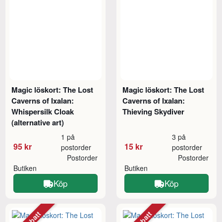
Magic löskort: The Lost
Magic löskort: The Lost
Caverns of Ixalan:
Caverns of Ixalan:
Whispersilk Cloak
Thieving Skydiver
(alternative art)
1 på
3 på
95 kr
15 kr
postorder
postorder
Postorder
Postorder
Butiken
Butiken
Köp
Köp