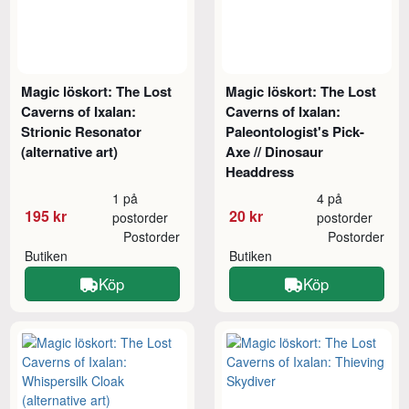
Magic löskort: The Lost
Magic löskort: The Lost
Caverns of Ixalan:
Caverns of Ixalan:
Strionic Resonator
Paleontologist's Pick-
(alternative art)
Axe // Dinosaur
Headdress
1 på
4 på
195 kr
20 kr
postorder
postorder
Postorder
Postorder
Butiken
Butiken
Köp
Köp