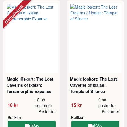
Mängdrabatt
Magic löskort: The Lost
Magic löskort: The Lost
Caverns of Ixalan:
Caverns of Ixalan:
Terramorphic Expanse
Temple of Silence
12 på
6 på
10 kr
15 kr
postorder
postorder
Postorder
Postorder
Butiken
Butiken
Köp
Köp