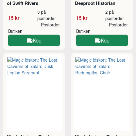
of Swift Rivers
Deeproot Historian
3 på
2 på
15 kr
15 kr
postorder
postorder
Postorder
Postorder
Butiken
Butiken
Köp
Köp