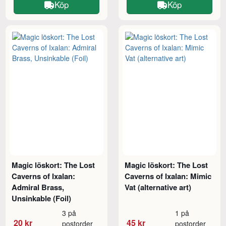
Köp
Köp
Magic löskort: The Lost
Magic löskort: The Lost
Caverns of Ixalan:
Caverns of Ixalan: Mimic
Admiral Brass,
Vat (alternative art)
Unsinkable (Foil)
3 på
1 på
20 kr
45 kr
postorder
postorder