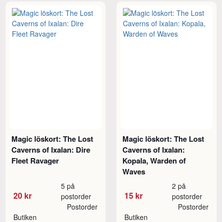
Magic löskort: The Lost
Magic löskort: The Lost
Caverns of Ixalan: Dire
Caverns of Ixalan:
Fleet Ravager
Kopala, Warden of
Waves
5 på
2 på
20 kr
15 kr
postorder
postorder
Postorder
Postorder
Butiken
Butiken