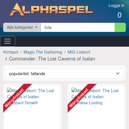
Hoppa till innehåll
Logga in
0
Alla kategorier
Kortspel
Magic The Gathering
MtG Löskort
Commander: The Lost Caverns of Ixalan
Mängdrabatt
Mängdrabatt