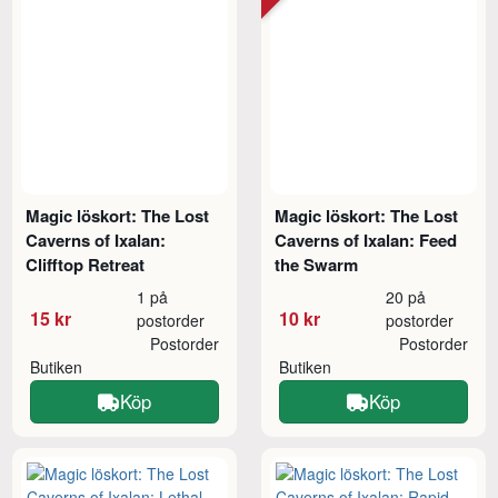
Magic löskort: The Lost
Magic löskort: The Lost
Caverns of Ixalan:
Caverns of Ixalan: Feed
Clifftop Retreat
the Swarm
1 på
20 på
15 kr
10 kr
postorder
postorder
Postorder
Postorder
Butiken
Butiken
Köp
Köp