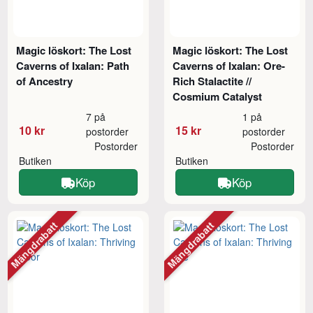
Magic löskort: The Lost
Magic löskort: The Lost
Caverns of Ixalan: Path
Caverns of Ixalan: Ore-
of Ancestry
Rich Stalactite //
Cosmium Catalyst
7 på
1 på
10 kr
15 kr
postorder
postorder
Postorder
Postorder
Butiken
Butiken
Köp
Köp
Mängdrabatt
Mängdrabatt