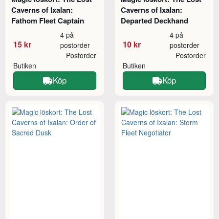
Caverns of Ixalan:
Caverns of Ixalan:
Fathom Fleet Captain
Departed Deckhand
4 på
4 på
15 kr
10 kr
postorder
postorder
Postorder
Postorder
Butiken
Butiken
Köp
Köp