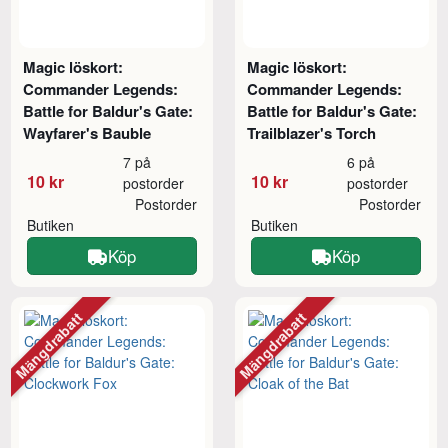
Magic löskort:
Magic löskort:
Commander Legends:
Commander Legends:
Battle for Baldur's Gate:
Battle for Baldur's Gate:
Wayfarer's Bauble
Trailblazer's Torch
7 på
6 på
10 kr
10 kr
postorder
postorder
Postorder
Postorder
Butiken
Butiken
Köp
Köp
Mängdrabatt
Mängdrabatt