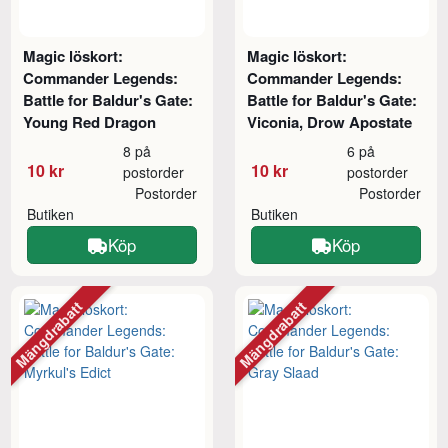
Magic löskort:
Magic löskort:
Commander Legends:
Commander Legends:
Battle for Baldur's Gate:
Battle for Baldur's Gate:
Young Red Dragon
Viconia, Drow Apostate
8 på
6 på
10 kr
10 kr
postorder
postorder
Postorder
Postorder
Butiken
Butiken
Köp
Köp
Mängdrabatt
Mängdrabatt