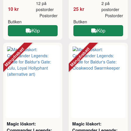
12 på
2 på
10 kr
25 kr
postorder
postorder
Postorder
Postorder
Butiken
Butiken
Köp
Köp
Mängdrabatt
Mängdrabatt
Magic löskort:
Magic löskort:
Commander Legends:
Commander Legends: