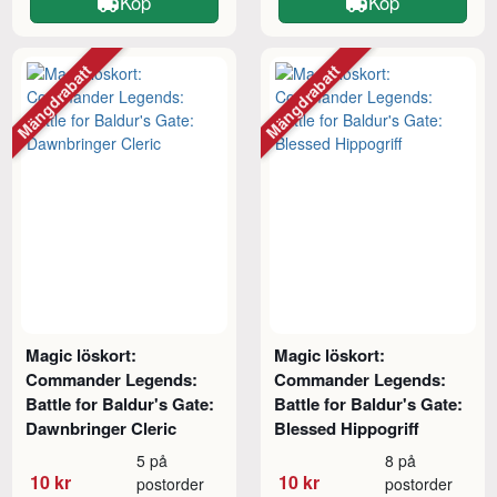
Köp
Köp
Mängdrabatt
Mängdrabatt
Magic löskort:
Magic löskort:
Commander Legends:
Commander Legends:
Battle for Baldur's Gate:
Battle for Baldur's Gate:
Dawnbringer Cleric
Blessed Hippogriff
5 på
8 på
10 kr
10 kr
postorder
postorder