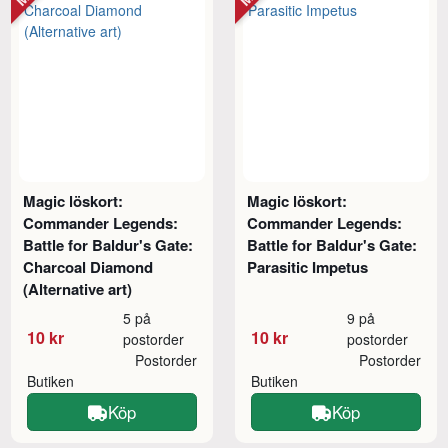
Magic löskort:
Magic löskort:
Commander Legends:
Commander Legends:
Battle for Baldur's Gate:
Battle for Baldur's Gate:
Charcoal Diamond
Parasitic Impetus
(Alternative art)
5 på
9 på
10 kr
10 kr
postorder
postorder
Postorder
Postorder
Butiken
Butiken
Köp
Köp