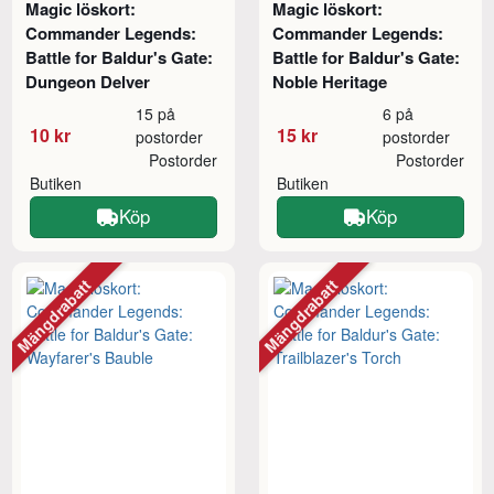
Magic löskort:
Magic löskort:
Commander Legends:
Commander Legends:
Battle for Baldur's Gate:
Battle for Baldur's Gate:
Dungeon Delver
Noble Heritage
15 på
6 på
10 kr
15 kr
postorder
postorder
Postorder
Postorder
Butiken
Butiken
Köp
Köp
Mängdrabatt
Mängdrabatt