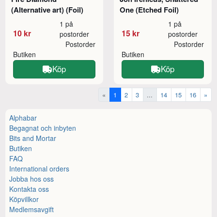
(Alternative art) (Foil)
One (Etched Foil)
1 på
1 på
10 kr
15 kr
postorder
postorder
Postorder
Postorder
Butiken
Butiken
Köp
Köp
«
1
2
3
...
14
15
16
»
Alphabar
Begagnat och inbyten
Bits and Mortar
Butiken
FAQ
International orders
Jobba hos oss
Kontakta oss
Köpvillkor
Medlemsavgift