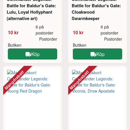
Battle for Baldur's Gate:
Battle for Baldur's Gate:
Lulu, Loyal Hollyphant
Cloakwood
(alternative art)
Swarmkeeper
6 på
6 på
10 kr
10 kr
postorder
postorder
Postorder
Postorder
Butiken
Butiken
Köp
Köp
Mängdrabatt
Mängdrabatt