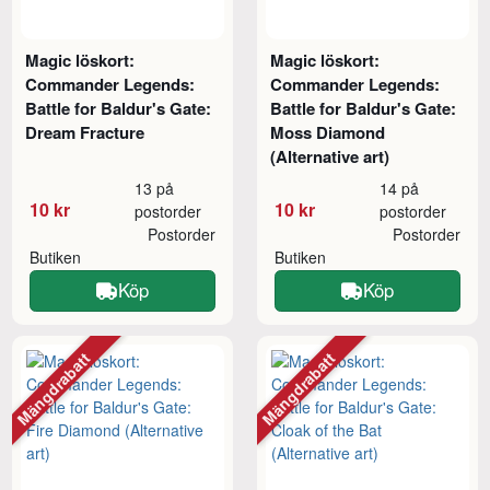
Magic löskort:
Magic löskort:
Commander Legends:
Commander Legends:
Battle for Baldur's Gate:
Battle for Baldur's Gate:
Dream Fracture
Moss Diamond
(Alternative art)
13 på
14 på
10 kr
10 kr
postorder
postorder
Postorder
Postorder
Butiken
Butiken
Köp
Köp
Mängdrabatt
Mängdrabatt