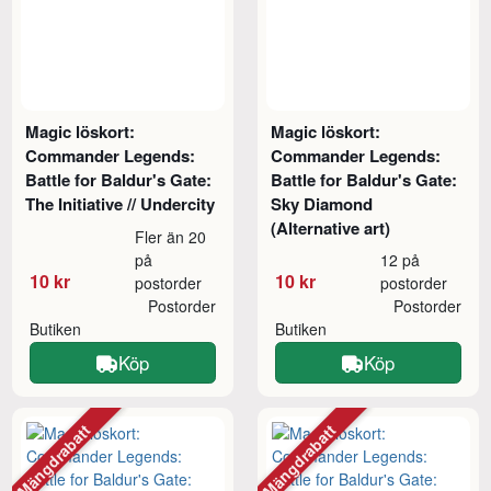
Magic löskort:
Magic löskort:
Commander Legends:
Commander Legends:
Battle for Baldur's Gate:
Battle for Baldur's Gate:
The Initiative // Undercity
Sky Diamond
(Alternative art)
Fler än 20
på
12 på
10 kr
10 kr
postorder
postorder
Postorder
Postorder
Butiken
Butiken
Köp
Köp
Mängdrabatt
Mängdrabatt