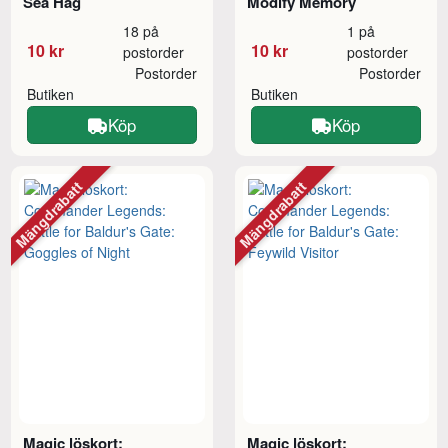
Sea Hag
Modify Memory
18 på
1 på
10 kr
10 kr
postorder
postorder
Postorder
Postorder
Butiken
Butiken
Köp
Köp
Mängdrabatt
Mängdrabatt
Magic löskort:
Magic löskort: