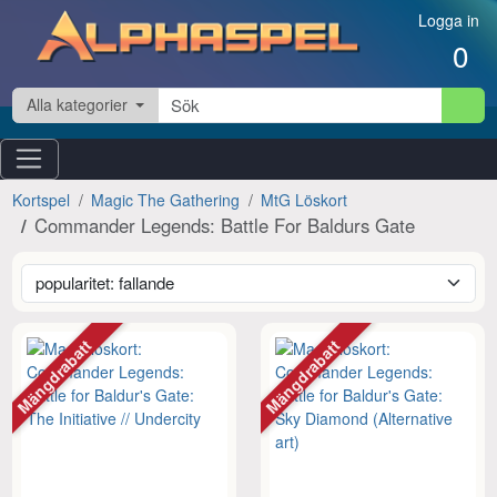
Hoppa till innehåll
Logga in
0
Alla kategorier
Kortspel
Magic The Gathering
MtG Löskort
Commander Legends: Battle For Baldurs Gate
Mängdrabatt
Mängdrabatt