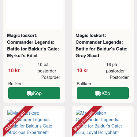
Magic löskort:
Magic löskort:
Commander Legends:
Commander Legends:
Battle for Baldur's Gate:
Battle for Baldur's Gate:
Myrkul's Edict
Gray Slaad
10 på
16 på
10 kr
10 kr
postorder
postorder
Postorder
Postorder
Butiken
Butiken
Köp
Köp
Mängdrabatt
Mängdrabatt