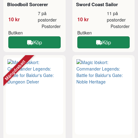
Bloodboil Sorcerer
Sword Coast Sailor
7 på
11 på
10 kr
10 kr
postorder
postorder
Postorder
Postorder
Butiken
Butiken
Köp
Köp
Mängdrabatt