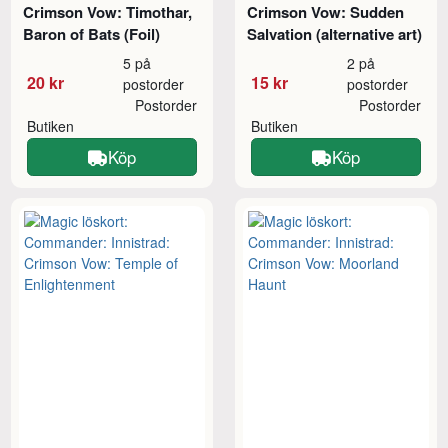
Crimson Vow: Timothar,
Crimson Vow: Sudden
Baron of Bats (Foil)
Salvation (alternative art)
5 på
2 på
20 kr
15 kr
postorder
postorder
Postorder
Postorder
Butiken
Butiken
Köp
Köp