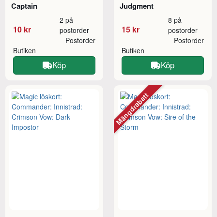
Captain
Judgment
2 på
8 på
10 kr
15 kr
postorder
postorder
Postorder
Postorder
Butiken
Butiken
Köp
Köp
Mängdrabatt