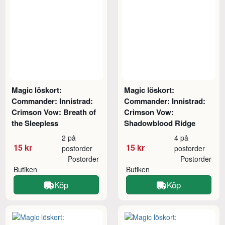
Magic löskort:
Magic löskort:
Commander: Innistrad:
Commander: Innistrad:
Crimson Vow: Breath of
Crimson Vow:
the Sleepless
Shadowblood Ridge
2 på
4 på
15 kr
15 kr
postorder
postorder
Postorder
Postorder
Butiken
Butiken
Köp
Köp