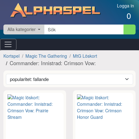
Hoppa till innehåll
Logga in
0
Alla kategorier
Kortspel
Magic The Gathering
MtG Löskort
Commander: Innistrad: Crimson Vow: