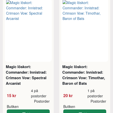
Magic löskort:
Magic löskort:
Commander: Innistrad:
Commander: Innistrad:
Crimson Vow: Spectral
Crimson Vow: Timothar,
Arcanist
Baron of Bats
4 på
1 på
15 kr
20 kr
postorder
postorder
Postorder
Postorder
Butiken
Butiken