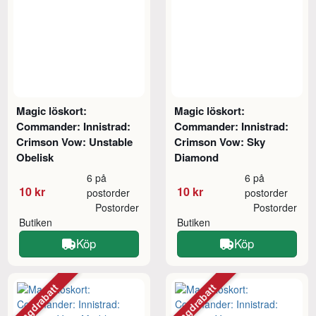
Magic löskort:
Magic löskort:
Commander: Innistrad:
Commander: Innistrad:
Crimson Vow: Unstable
Crimson Vow: Sky
Obelisk
Diamond
6 på
6 på
10 kr
10 kr
postorder
postorder
Postorder
Postorder
Butiken
Butiken
Köp
Köp
Mängdrabatt
Mängdrabatt