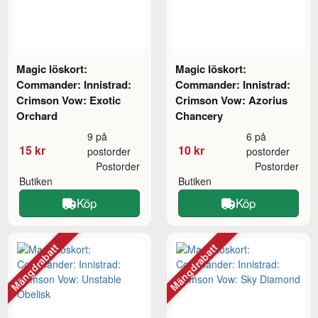
Magic löskort:
Magic löskort:
Commander: Innistrad:
Commander: Innistrad:
Crimson Vow: Exotic
Crimson Vow: Azorius
Orchard
Chancery
9 på
6 på
15 kr
10 kr
postorder
postorder
Postorder
Postorder
Butiken
Butiken
Köp
Köp
Mängdrabatt
Mängdrabatt