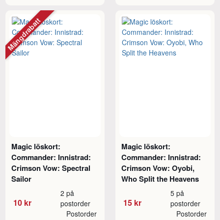
Mängdrabatt
Magic löskort:
Magic löskort:
Commander: Innistrad:
Commander: Innistrad:
Crimson Vow: Spectral
Crimson Vow: Oyobi,
Sailor
Who Split the Heavens
2 på
5 på
10 kr
15 kr
postorder
postorder
Postorder
Postorder