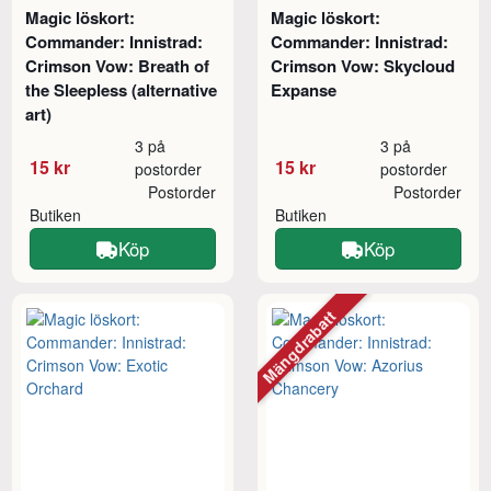
Magic löskort:
Magic löskort:
Commander: Innistrad:
Commander: Innistrad:
Crimson Vow: Breath of
Crimson Vow: Skycloud
the Sleepless (alternative
Expanse
art)
3 på
3 på
15 kr
15 kr
postorder
postorder
Postorder
Postorder
Butiken
Butiken
Köp
Köp
Mängdrabatt