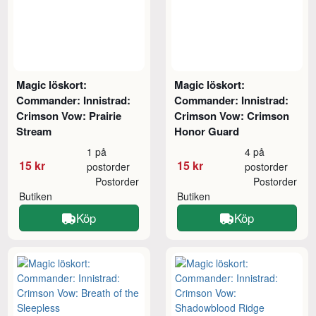
Magic löskort:
Magic löskort:
Commander: Innistrad:
Commander: Innistrad:
Crimson Vow: Prairie
Crimson Vow: Crimson
Stream
Honor Guard
1 på
4 på
15 kr
15 kr
postorder
postorder
Postorder
Postorder
Butiken
Butiken
Köp
Köp