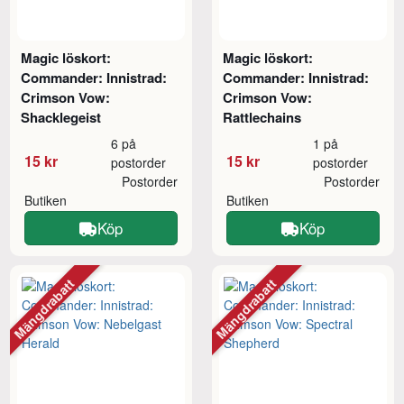
Magic löskort:
Magic löskort:
Commander: Innistrad:
Commander: Innistrad:
Crimson Vow:
Crimson Vow:
Shacklegeist
Rattlechains
6 på
1 på
15 kr
15 kr
postorder
postorder
Postorder
Postorder
Butiken
Butiken
Köp
Köp
Mängdrabatt
Mängdrabatt