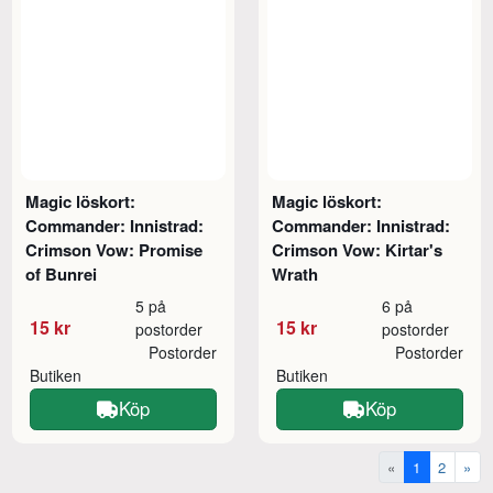
Magic löskort:
Magic löskort:
Commander: Innistrad:
Commander: Innistrad:
Crimson Vow: Promise
Crimson Vow: Kirtar's
of Bunrei
Wrath
5 på
6 på
15 kr
15 kr
postorder
postorder
Postorder
Postorder
Butiken
Butiken
Köp
Köp
«
1
2
»