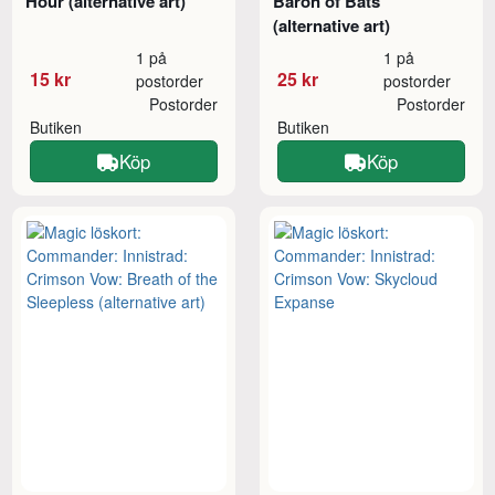
Hour (alternative art)
Baron of Bats
(alternative art)
1 på
1 på
15 kr
25 kr
postorder
postorder
Postorder
Postorder
Butiken
Butiken
Köp
Köp