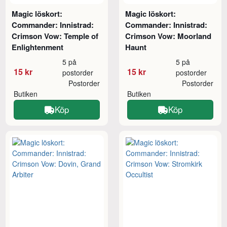
Magic löskort:
Magic löskort:
Commander: Innistrad:
Commander: Innistrad:
Crimson Vow: Temple of
Crimson Vow: Moorland
Enlightenment
Haunt
5 på
5 på
15 kr
15 kr
postorder
postorder
Postorder
Postorder
Butiken
Butiken
Köp
Köp