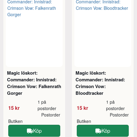
Magic löskort:
Magic löskort:
Commander: Innistrad:
Commander: Innistrad:
Crimson Vow: Falkenrath
Crimson Vow:
Gorger
Bloodtracker
1 på
1 på
15 kr
15 kr
postorder
postorder
Postorder
Postorder
Butiken
Butiken
Köp
Köp