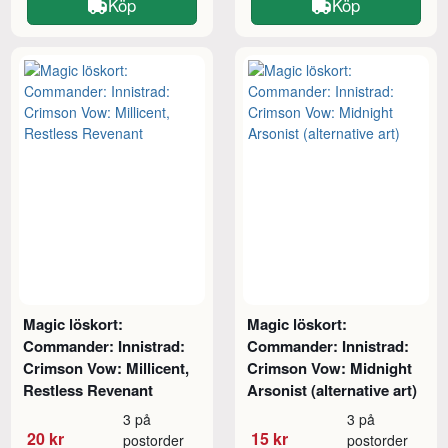
Köp
Köp
Magic löskort:
Magic löskort:
Commander: Innistrad:
Commander: Innistrad:
Crimson Vow: Millicent,
Crimson Vow: Midnight
Restless Revenant
Arsonist (alternative art)
3 på
3 på
20 kr
15 kr
postorder
postorder