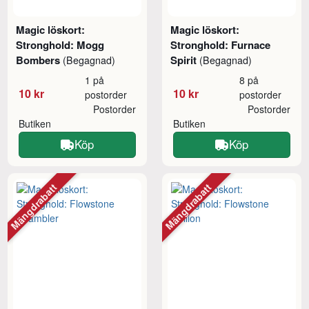
Magic löskort:
Magic löskort:
Stronghold: Mogg
Stronghold: Furnace
Bombers
Spirit
(Begagnad)
(Begagnad)
1 på
8 på
10 kr
10 kr
postorder
postorder
Postorder
Postorder
Butiken
Butiken
Köp
Köp
Mängdrabatt
Mängdrabatt