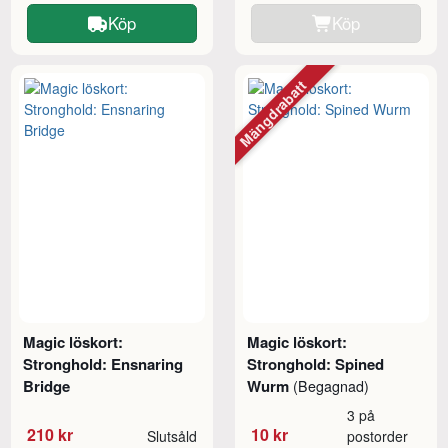
Köp
Köp
Mängdrabatt
Magic löskort:
Magic löskort:
Stronghold: Ensnaring
Stronghold: Spined
Bridge
Wurm
(Begagnad)
3 på
210 kr
10 kr
Slutsåld
postorder