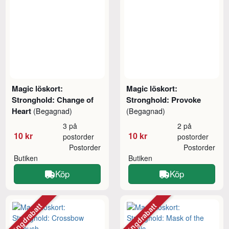
Magic löskort:
Magic löskort:
Stronghold: Change of
Stronghold: Provoke
Heart
(Begagnad)
(Begagnad)
3 på
2 på
10 kr
10 kr
postorder
postorder
Postorder
Postorder
Butiken
Butiken
Köp
Köp
Mängdrabatt
Mängdrabatt