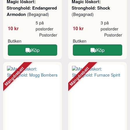
Magic löskort:
Magic löskort:
Stronghold: Endangered
Stronghold: Shock
Armodon
(Begagnad)
(Begagnad)
5 på
3 på
10 kr
10 kr
postorder
postorder
Postorder
Postorder
Butiken
Butiken
Köp
Köp
Mängdrabatt
Mängdrabatt