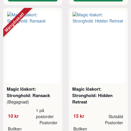
Mängdrabatt
Magic löskort:
Magic löskort:
Stronghold: Ransack
Stronghold: Hidden
Retreat
(Begagnad)
1 på
10 kr
15 kr
postorder
Slutsåld
Postorder
Postorder
Butiken
Butiken