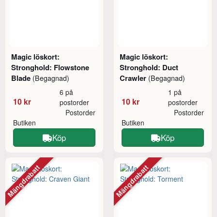
Magic löskort:
Magic löskort:
Stronghold: Flowstone
Stronghold: Duct
Blade
Crawler
(Begagnad)
(Begagnad)
6 på
1 på
10 kr
10 kr
postorder
postorder
Postorder
Postorder
Butiken
Butiken
Köp
Köp
Mängdrabatt
Mängdrabatt