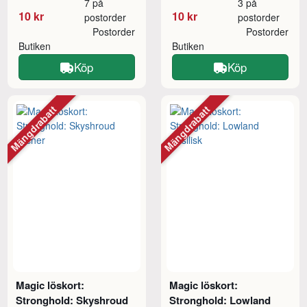
7 på
3 på
10 kr
10 kr
postorder
postorder
Postorder
Postorder
Butiken
Butiken
Köp
Köp
Mängdrabatt
Mängdrabatt
Magic löskort:
Magic löskort:
Stronghold: Skyshroud
Stronghold: Lowland