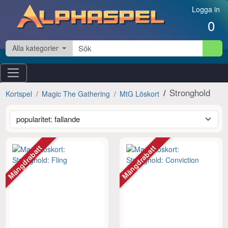
Hoppa till innehåll
Logga in
0
Alla kategorier
Stronghold
Kortspel
Magic The Gathering
MtG Löskort
Mängdrabatt
Mängdrabatt