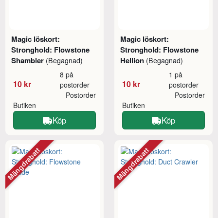
Magic löskort:
Magic löskort:
Stronghold: Flowstone
Stronghold: Flowstone
Shambler
Hellion
(Begagnad)
(Begagnad)
8 på
1 på
10 kr
10 kr
postorder
postorder
Postorder
Postorder
Butiken
Butiken
Köp
Köp
Mängdrabatt
Mängdrabatt