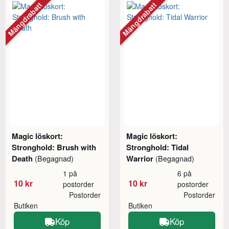
Mängdrabatt
Mängdrabatt
Magic löskort:
Magic löskort:
Stronghold: Brush with
Stronghold: Tidal
Death
Warrior
(Begagnad)
(Begagnad)
1 på
6 på
10 kr
10 kr
postorder
postorder
Postorder
Postorder
Butiken
Butiken
Köp
Köp