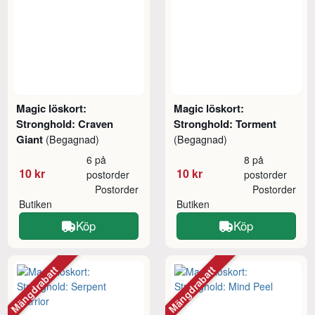
Magic löskort:
Magic löskort:
Stronghold: Craven
Stronghold: Torment
Giant
(Begagnad)
(Begagnad)
6 på
8 på
10 kr
10 kr
postorder
postorder
Postorder
Postorder
Butiken
Butiken
Köp
Köp
Mängdrabatt
Mängdrabatt