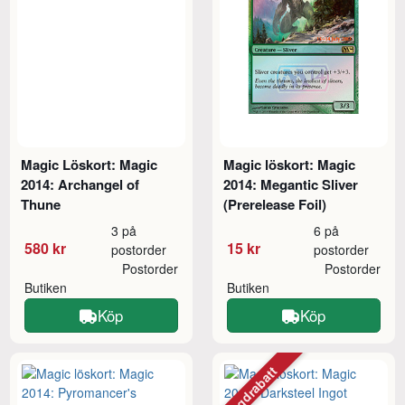
Magic Löskort: Magic
Magic löskort: Magic
2014: Archangel of
2014: Megantic Sliver
Thune
(Prerelease Foil)
3 på
6 på
580 kr
15 kr
postorder
postorder
Postorder
Postorder
Butiken
Butiken
Köp
Köp
Mängdrabatt