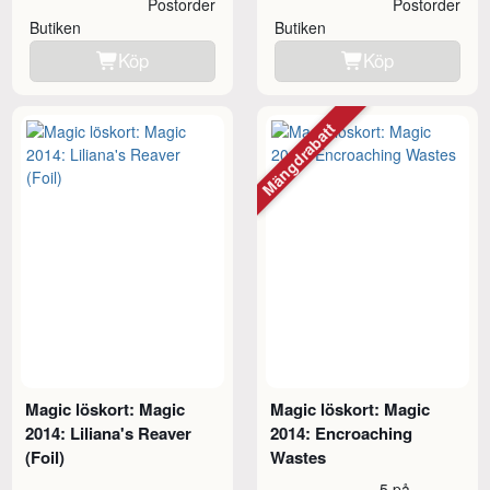
Postorder
Postorder
Butiken
Butiken
Köp
Köp
Mängdrabatt
Magic löskort: Magic
Magic löskort: Magic
2014: Liliana's Reaver
2014: Encroaching
(Foil)
Wastes
5 på