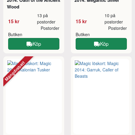
2014: Oath of the Ancient
2014: Megantic Sliver
Wood
13 på
10 på
15 kr
15 kr
postorder
postorder
Postorder
Postorder
Butiken
Butiken
Köp
Köp
Mängdrabatt