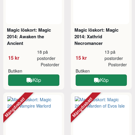
Magic löskort: Magic
Magic löskort: Magic
2014: Awaken the
2014: Xathrid
Ancient
Necromancer
18 på
13 på
15 kr
15 kr
postorder
postorder
Postorder
Postorder
Butiken
Butiken
Köp
Köp
Mängdrabatt
Mängdrabatt