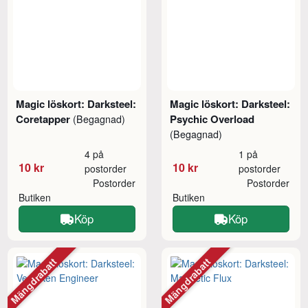
Magic löskort: Darksteel:
Magic löskort: Darksteel:
Coretapper
Psychic Overload
(Begagnad)
(Begagnad)
4 på
1 på
10 kr
10 kr
postorder
postorder
Postorder
Postorder
Butiken
Butiken
Köp
Köp
Mängdrabatt
Mängdrabatt