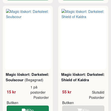
Magic löskort: Darksteel:
Magic löskort: Darksteel:
Soulscour
Shield of Kaldra
(Begagnad)
1 på
15 kr
55 kr
postorder
Slutsåld
Postorder
Postorder
Butiken
Butiken
Köp
Köp