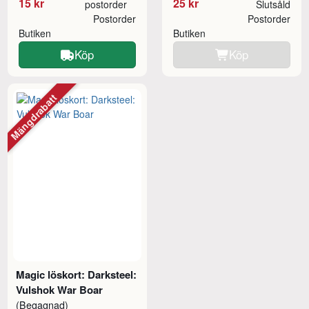
15 kr
25 kr
postorder
Slutsåld
Postorder
Postorder
Butiken
Butiken
Köp
Köp
Mängdrabatt
Magic löskort: Darksteel:
Vulshok War Boar
(Begagnad)