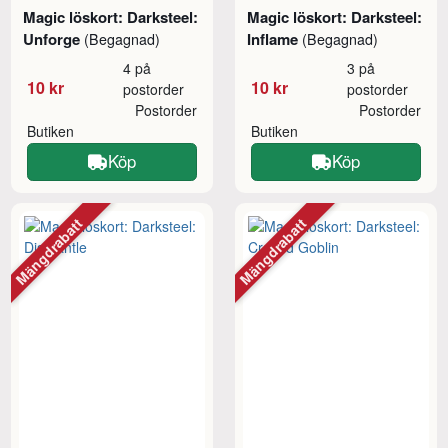
Magic löskort: Darksteel:
Magic löskort: Darksteel:
Unforge
Inflame
(Begagnad)
(Begagnad)
4 på
3 på
10 kr
10 kr
postorder
postorder
Postorder
Postorder
Butiken
Butiken
Köp
Köp
Mängdrabatt
Mängdrabatt