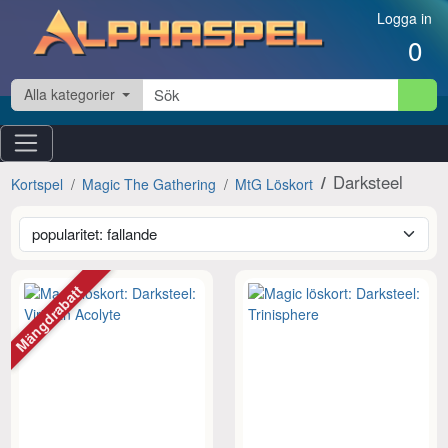
Hoppa till innehåll
Logga in
0
Alla kategorier
Darksteel
Kortspel
Magic The Gathering
MtG Löskort
Mängdrabatt