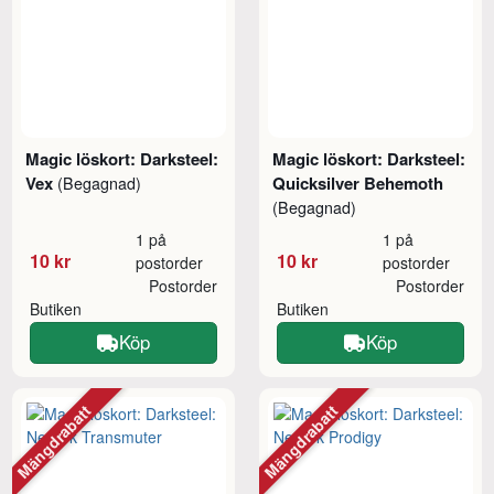
Magic löskort: Darksteel:
Magic löskort: Darksteel:
Vex
Quicksilver Behemoth
(Begagnad)
(Begagnad)
1 på
1 på
10 kr
10 kr
postorder
postorder
Postorder
Postorder
Butiken
Butiken
Köp
Köp
Mängdrabatt
Mängdrabatt