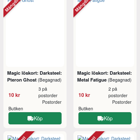
Mängdrabatt
Mängdrabatt
Magic löskort: Darksteel:
Magic löskort: Darksteel:
Pteron Ghost
Metal Fatigue
(Begagnad)
(Begagnad)
3 på
2 på
10 kr
10 kr
postorder
postorder
Postorder
Postorder
Butiken
Butiken
Köp
Köp