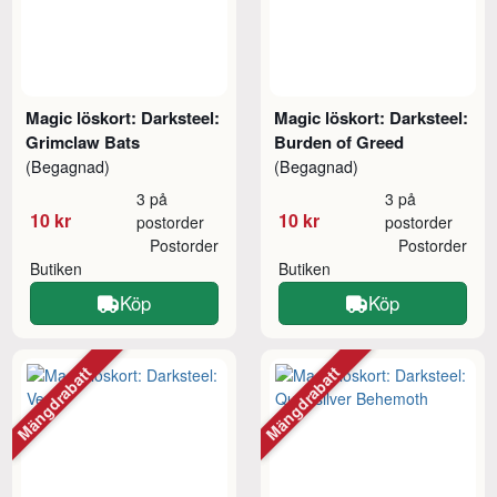
Magic löskort: Darksteel:
Magic löskort: Darksteel:
Grimclaw Bats
Burden of Greed
(Begagnad)
(Begagnad)
3 på
3 på
10 kr
10 kr
postorder
postorder
Postorder
Postorder
Butiken
Butiken
Köp
Köp
Mängdrabatt
Mängdrabatt