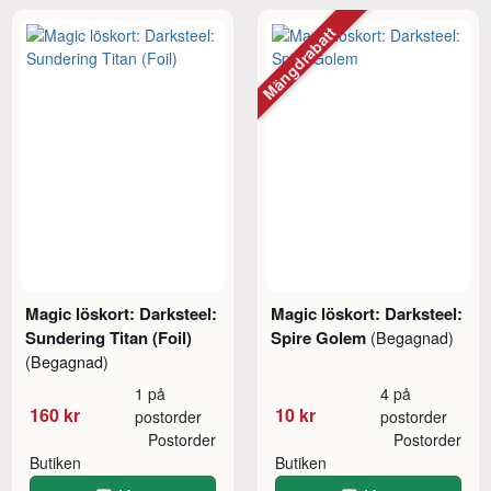
Mängdrabatt
Magic löskort: Darksteel:
Magic löskort: Darksteel:
Sundering Titan (Foil)
Spire Golem
(Begagnad)
(Begagnad)
1 på
4 på
160 kr
10 kr
postorder
postorder
Postorder
Postorder
Butiken
Butiken