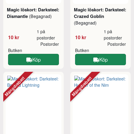
Magic löskort: Darksteel:
Magic löskort: Darksteel:
Dismantle
Crazed Goblin
(Begagnad)
(Begagnad)
1 på
1 på
10 kr
10 kr
postorder
postorder
Postorder
Postorder
Butiken
Butiken
Köp
Köp
Mängdrabatt
Mängdrabatt