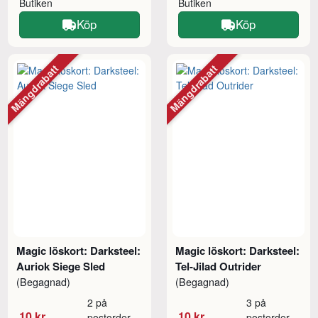
Butiken
Butiken
Köp
Köp
Mängdrabatt
Mängdrabatt
Magic löskort: Darksteel:
Magic löskort: Darksteel:
Auriok Siege Sled
Tel-Jilad Outrider
(Begagnad)
(Begagnad)
2 på
3 på
10 kr
10 kr
postorder
postorder