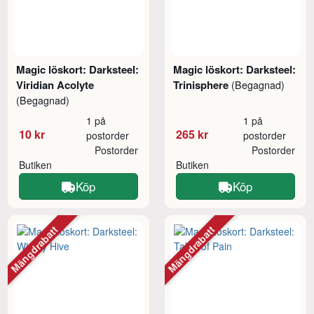
Magic löskort: Darksteel:
Magic löskort: Darksteel:
Viridian Acolyte
Trinisphere
(Begagnad)
(Begagnad)
1 på
1 på
10 kr
265 kr
postorder
postorder
Postorder
Postorder
Butiken
Butiken
Köp
Köp
Mängdrabatt
Mängdrabatt