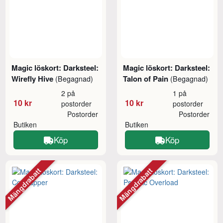
Magic löskort: Darksteel:
Magic löskort: Darksteel:
Wirefly Hive
Talon of Pain
(Begagnad)
(Begagnad)
2 på
1 på
10 kr
10 kr
postorder
postorder
Postorder
Postorder
Butiken
Butiken
Köp
Köp
Mängdrabatt
Mängdrabatt