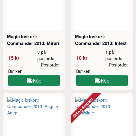
Magic löskort:
Magic löskort:
Commander 2013: Mirari
Commander 2013: Infest
3 på
1 på
15 kr
10 kr
postorder
postorder
Postorder
Postorder
Butiken
Butiken
Köp
Köp
Mängdrabatt