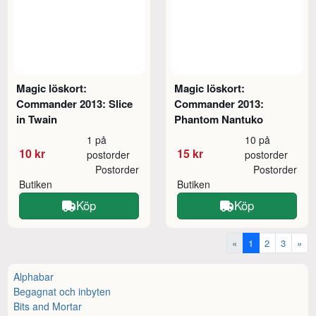
Magic löskort:
Magic löskort:
Commander 2013: Slice
Commander 2013:
in Twain
Phantom Nantuko
1 på
10 på
10 kr
15 kr
postorder
postorder
Postorder
Postorder
Butiken
Butiken
Köp
Köp
«
1
2
3
»
Alphabar
Begagnat och inbyten
Bits and Mortar