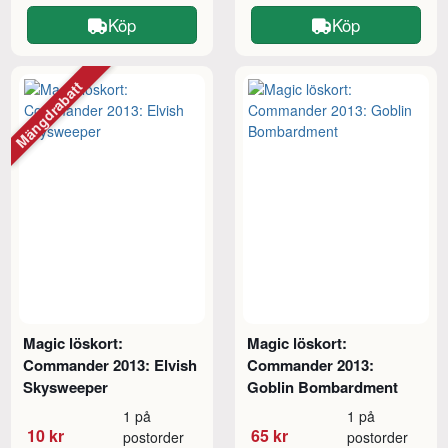
Köp
Köp
Mängdrabatt
Magic löskort:
Magic löskort:
Commander 2013: Elvish
Commander 2013:
Skysweeper
Goblin Bombardment
1 på
1 på
10 kr
65 kr
postorder
postorder