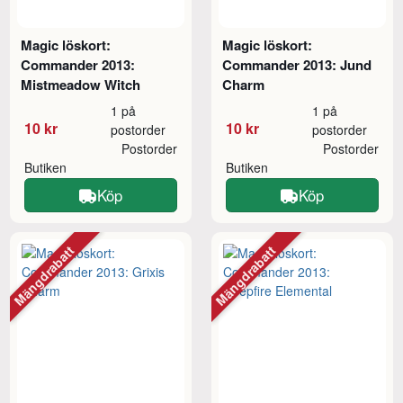
Magic löskort:
Magic löskort:
Commander 2013:
Commander 2013: Jund
Mistmeadow Witch
Charm
1 på
1 på
10 kr
10 kr
postorder
postorder
Postorder
Postorder
Butiken
Butiken
Köp
Köp
Mängdrabatt
Mängdrabatt