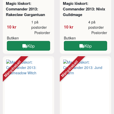
Magic löskort:
Magic löskort:
Commander 2013:
Commander 2013: Nivix
Rakeclaw Gargantuan
Guildmage
1 på
4 på
10 kr
10 kr
postorder
postorder
Postorder
Postorder
Butiken
Butiken
Köp
Köp
Mängdrabatt
Mängdrabatt