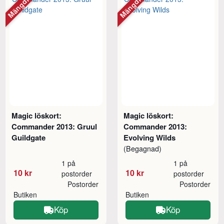
Mängdrabatt
Mängdrabatt
Magic löskort:
Magic löskort:
Commander 2013: Gruul
Commander 2013:
Guildgate
Evolving Wilds
(Begagnad)
1 på
1 på
10 kr
10 kr
postorder
postorder
Postorder
Postorder
Butiken
Butiken
Köp
Köp