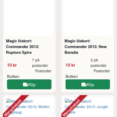
Magic löskort:
Magic löskort:
Commander 2013:
Commander 2013: New
Rupture Spire
Benalia
7 på
2 på
10 kr
10 kr
postorder
postorder
Postorder
Postorder
Butiken
Butiken
Köp
Köp
Mängdrabatt
Mängdrabatt