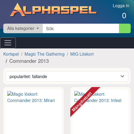
Hoppa till innehåll
Logga in
0
Alla kategorier
Kortspel
Magic The Gathering
MtG Löskort
Commander 2013
Mängdrabatt