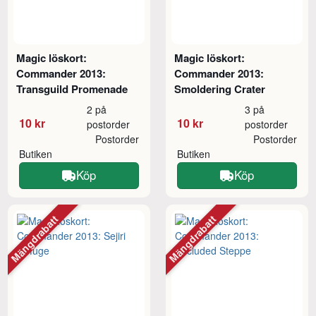
Magic löskort:
Magic löskort:
Commander 2013:
Commander 2013:
Transguild Promenade
Smoldering Crater
2 på
3 på
10 kr
10 kr
postorder
postorder
Postorder
Postorder
Butiken
Butiken
Köp
Köp
Mängdrabatt
Mängdrabatt