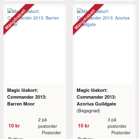
Mängdrabatt
Mängdrabatt
Magic löskort:
Magic löskort:
Commander 2013:
Commander 2013:
Barren Moor
Azorius Guildgate
(Begagnad)
2 på
3 på
10 kr
10 kr
postorder
postorder
Postorder
Postorder
Butiken
Butiken