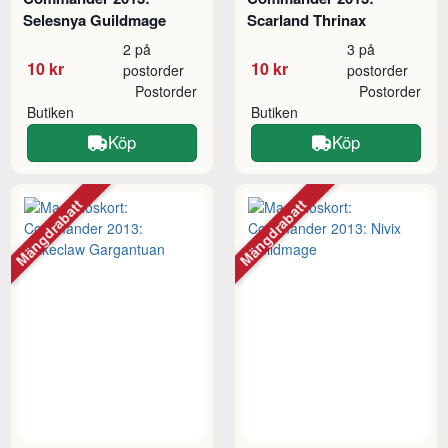
Selesnya Guildmage
Scarland Thrinax
2 på
3 på
10 kr
10 kr
postorder
postorder
Postorder
Postorder
Butiken
Butiken
Köp
Köp
Mängdrabatt
Mängdrabatt