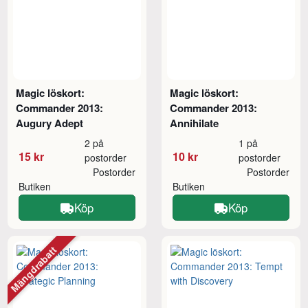
Magic löskort:
Magic löskort:
Commander 2013:
Commander 2013:
Augury Adept
Annihilate
2 på
1 på
15 kr
10 kr
postorder
postorder
Postorder
Postorder
Butiken
Butiken
Köp
Köp
Mängdrabatt