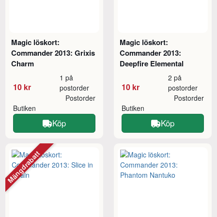
Magic löskort:
Magic löskort:
Commander 2013: Grixis
Commander 2013:
Charm
Deepfire Elemental
1 på
2 på
10 kr
10 kr
postorder
postorder
Postorder
Postorder
Butiken
Butiken
Köp
Köp
Mängdrabatt