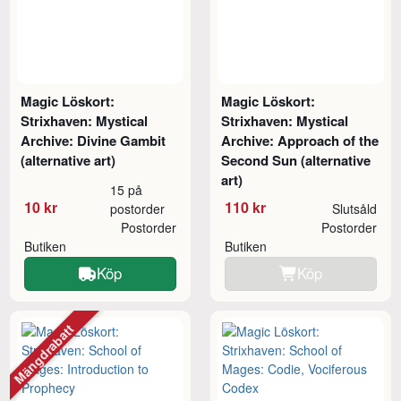
Magic Löskort:
Magic Löskort:
Strixhaven: Mystical
Strixhaven: Mystical
Archive: Divine Gambit
Archive: Approach of the
(alternative art)
Second Sun (alternative
art)
15 på
10 kr
110 kr
postorder
Slutsåld
Postorder
Postorder
Butiken
Butiken
Köp
Köp
Mängdrabatt