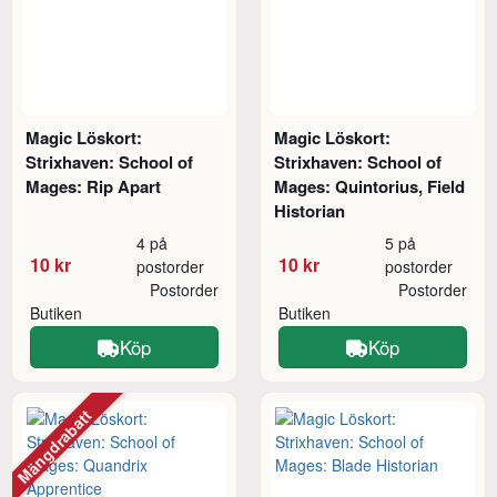
Magic Löskort:
Magic Löskort:
Strixhaven: School of
Strixhaven: School of
Mages: Rip Apart
Mages: Quintorius, Field
Historian
4 på
5 på
10 kr
10 kr
postorder
postorder
Postorder
Postorder
Butiken
Butiken
Köp
Köp
Mängdrabatt