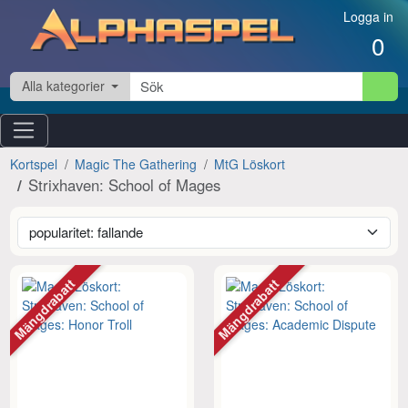
Hoppa till innehåll
Logga in
0
Alla kategorier
Kortspel
Magic The Gathering
MtG Löskort
Strixhaven: School of Mages
Mängdrabatt
Mängdrabatt