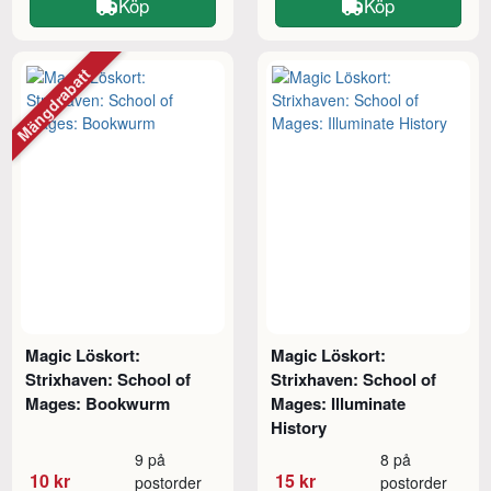
Köp
Köp
Mängdrabatt
Magic Löskort:
Magic Löskort:
Strixhaven: School of
Strixhaven: School of
Mages: Bookwurm
Mages: Illuminate
History
9 på
8 på
10 kr
15 kr
postorder
postorder