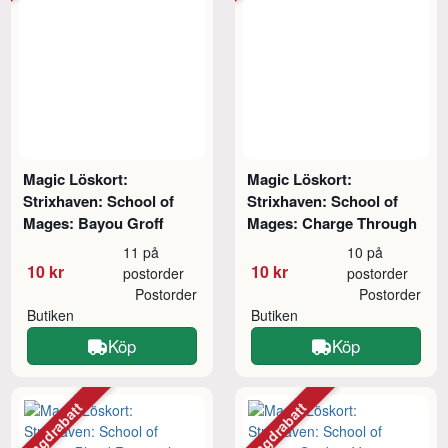
Magic Löskort:
Magic Löskort:
Strixhaven: School of
Strixhaven: School of
Mages: Bayou Groff
Mages: Charge Through
11 på
10 på
10 kr
10 kr
postorder
postorder
Postorder
Postorder
Butiken
Butiken
Köp
Köp
Mängdrabatt
Mängdrabatt