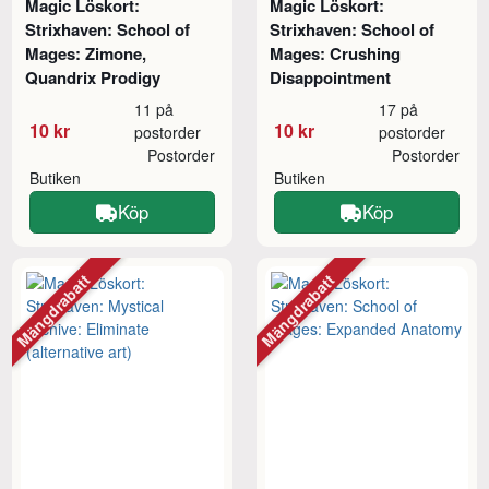
Magic Löskort:
Magic Löskort:
Strixhaven: School of
Strixhaven: School of
Mages: Zimone,
Mages: Crushing
Quandrix Prodigy
Disappointment
11 på
17 på
10 kr
10 kr
postorder
postorder
Postorder
Postorder
Butiken
Butiken
Köp
Köp
Mängdrabatt
Mängdrabatt