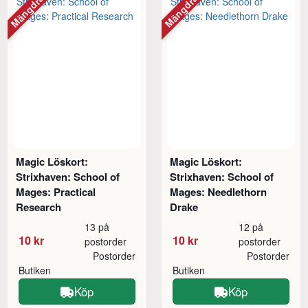
Mängdrabatt
Mängdrabatt
Magic Löskort:
Magic Löskort:
Strixhaven: School of
Strixhaven: School of
Mages: Practical
Mages: Needlethorn
Research
Drake
13 på
12 på
10 kr
10 kr
postorder
postorder
Postorder
Postorder
Butiken
Butiken
Köp
Köp