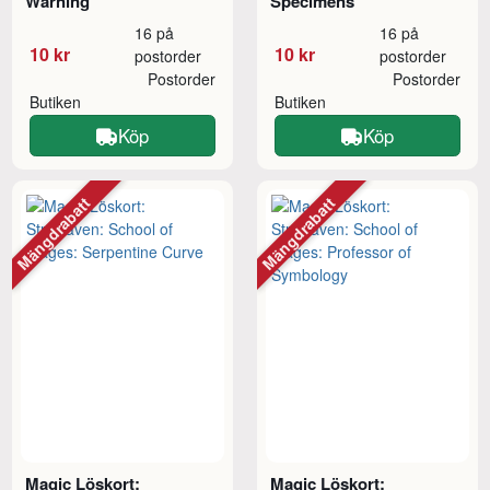
Warning
Specimens
16 på
16 på
10 kr
10 kr
postorder
postorder
Postorder
Postorder
Butiken
Butiken
Köp
Köp
Mängdrabatt
Mängdrabatt
Magic Löskort:
Magic Löskort: