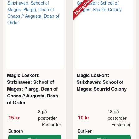
Mängdrabatt
Magic Löskort:
Magic Löskort:
Strixhaven: School of
Strixhaven: School of
Mages: Plargg, Dean of
Mages: Scurrid Colony
Chaos // Augusta, Dean
of Order
8 på
18 på
15 kr
10 kr
postorder
postorder
Postorder
Postorder
Butiken
Butiken