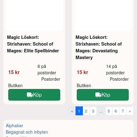
Magic Löskort:
Magic Löskort:
Strixhaven: School of
Strixhaven: School of
Mages: Elite Spellbinder
Mages: Devastating
Mastery
6 på
14 på
15 kr
15 kr
postorder
postorder
Postorder
Postorder
Butiken
Butiken
Köp
Köp
«
1
2
3
...
5
6
7
»
Alphabar
Begagnat och inbyten