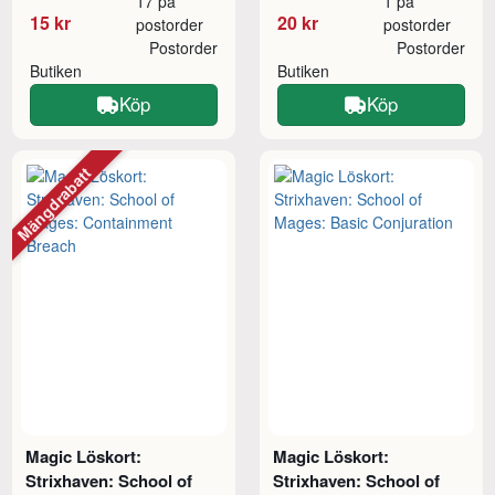
17 på
1 på
15 kr
20 kr
postorder
postorder
Postorder
Postorder
Butiken
Butiken
Köp
Köp
Mängdrabatt
Magic Löskort:
Magic Löskort:
Strixhaven: School of
Strixhaven: School of