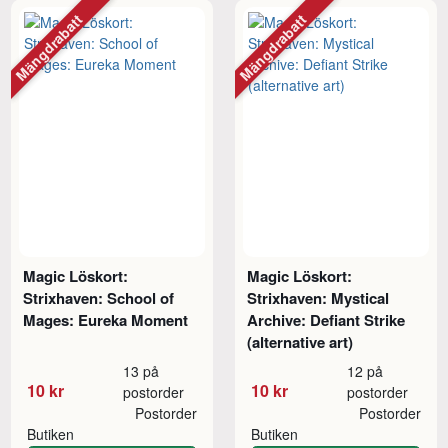
Mängdrabatt
Mängdrabatt
Magic Löskort:
Magic Löskort:
Strixhaven: School of
Strixhaven: Mystical
Mages: Eureka Moment
Archive: Defiant Strike
(alternative art)
13 på
12 på
10 kr
10 kr
postorder
postorder
Postorder
Postorder
Butiken
Butiken