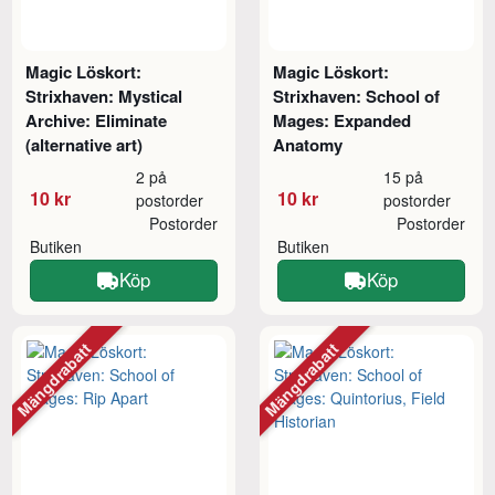
Magic Löskort:
Magic Löskort:
Strixhaven: Mystical
Strixhaven: School of
Archive: Eliminate
Mages: Expanded
(alternative art)
Anatomy
2 på
15 på
10 kr
10 kr
postorder
postorder
Postorder
Postorder
Butiken
Butiken
Köp
Köp
Mängdrabatt
Mängdrabatt