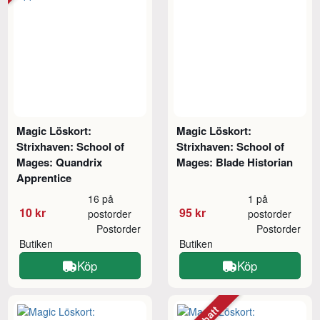
Magic Löskort:
Magic Löskort:
Strixhaven: School of
Strixhaven: School of
Mages: Quandrix
Mages: Blade Historian
Apprentice
16 på
1 på
10 kr
95 kr
postorder
postorder
Postorder
Postorder
Butiken
Butiken
Köp
Köp