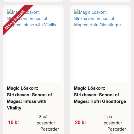
Mängdrabatt
Magic Löskort:
Magic Löskort:
Strixhaven: School of
Strixhaven: School of
Mages: Infuse with
Mages: Hofri Ghostforge
Vitality
18 på
1 på
10 kr
20 kr
postorder
postorder
Postorder
Postorder