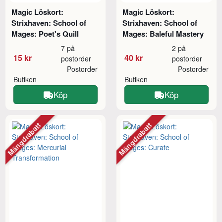
Magic Löskort:
Magic Löskort:
Strixhaven: School of
Strixhaven: School of
Mages: Poet's Quill
Mages: Baleful Mastery
7 på
2 på
15 kr
40 kr
postorder
postorder
Postorder
Postorder
Butiken
Butiken
Köp
Köp
Mängdrabatt
Mängdrabatt