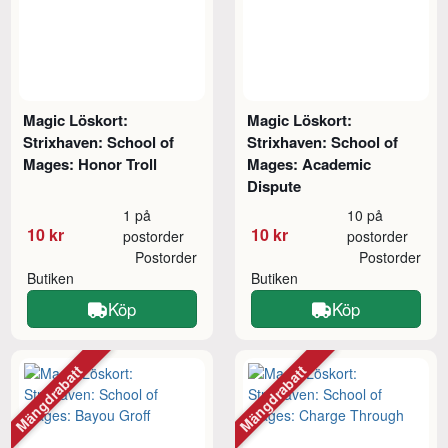
Magic Löskort:
Magic Löskort:
Strixhaven: School of
Strixhaven: School of
Mages: Honor Troll
Mages: Academic
Dispute
1 på
10 på
10 kr
10 kr
postorder
postorder
Postorder
Postorder
Butiken
Butiken
Köp
Köp
Mängdrabatt
Mängdrabatt