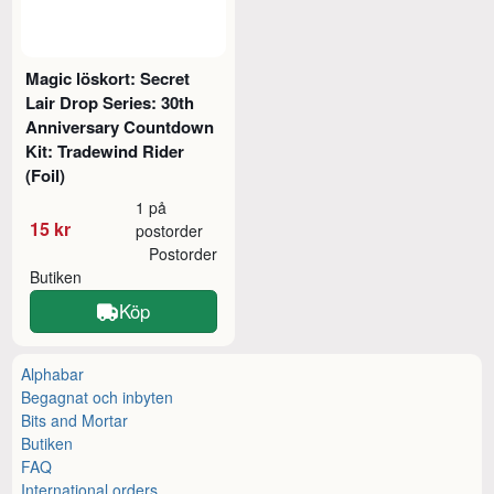
Magic löskort: Secret
Lair Drop Series: 30th
Anniversary Countdown
Kit: Tradewind Rider
(Foil)
1 på
15 kr
postorder
Postorder
Butiken
Köp
Alphabar
Begagnat och inbyten
Bits and Mortar
Butiken
FAQ
International orders