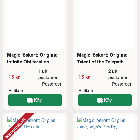
Magic löskort: Origins:
Magic löskort: Origins:
Infinite Obliteration
Talent of the Telepath
1 på
2 på
15 kr
15 kr
postorder
postorder
Postorder
Postorder
Butiken
Butiken
Köp
Köp
Mängdrabatt