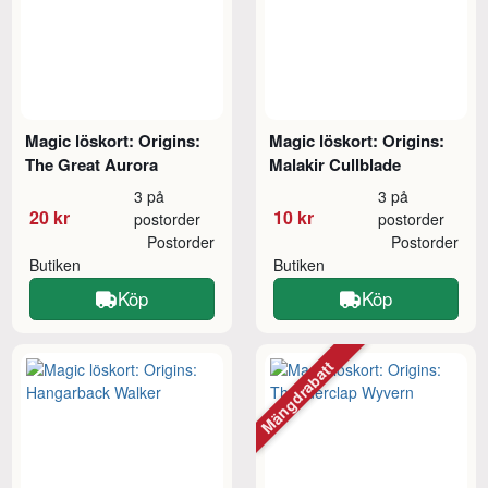
Magic löskort: Origins:
Magic löskort: Origins:
The Great Aurora
Malakir Cullblade
3 på
3 på
20 kr
10 kr
postorder
postorder
Postorder
Postorder
Butiken
Butiken
Köp
Köp
Mängdrabatt