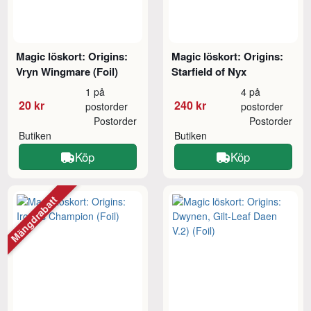
Magic löskort: Origins:
Magic löskort: Origins:
Vryn Wingmare (Foil)
Starfield of Nyx
1 på
4 på
20 kr
240 kr
postorder
postorder
Postorder
Postorder
Butiken
Butiken
Köp
Köp
Mängdrabatt