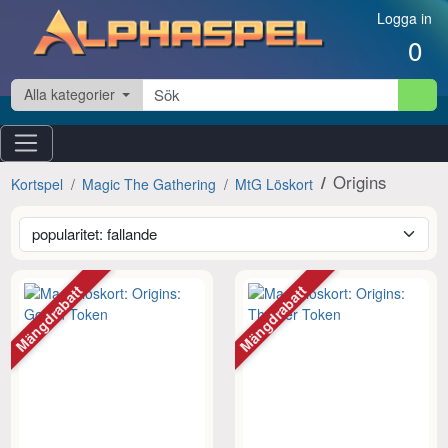
Hoppa till innehåll
Logga in
0
Alla kategorier
Origins
Kortspel
Magic The Gathering
MtG Löskort
Mängdrabatt
Mängdrabatt