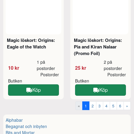
Magic löskort: Origins:
Magic löskort: Origins:
Eagle of the Watch
Pia and Kiran Nalaar
(Promo Foil)
1 på
2 på
10 kr
25 kr
postorder
postorder
Postorder
Postorder
Butiken
Butiken
Köp
Köp
«
1
2
3
4
5
6
»
Alphabar
Begagnat och inbyten
Bits and Mortar