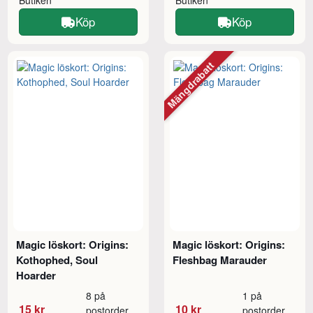
Butiken
Butiken
Köp
Köp
Mängdrabatt
Magic löskort: Origins:
Magic löskort: Origins:
Kothophed, Soul
Fleshbag Marauder
Hoarder
8 på
1 på
15 kr
10 kr
postorder
postorder