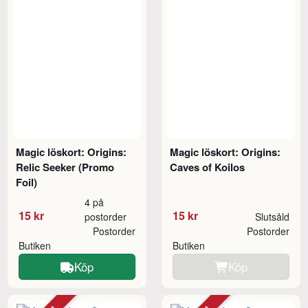
Magic löskort: Origins:
Magic löskort: Origins:
Relic Seeker (Promo
Caves of Koilos
Foil)
4 på
15 kr
15 kr
postorder
Slutsåld
Postorder
Postorder
Butiken
Butiken
Köp
Köp