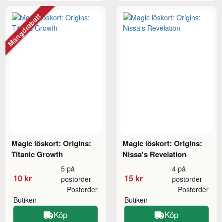
Mängdrabatt
Magic löskort: Origins:
Magic löskort: Origins:
Titanic Growth
Nissa's Revelation
5 på
4 på
10 kr
15 kr
postorder
postorder
Postorder
Postorder
Butiken
Butiken
Köp
Köp