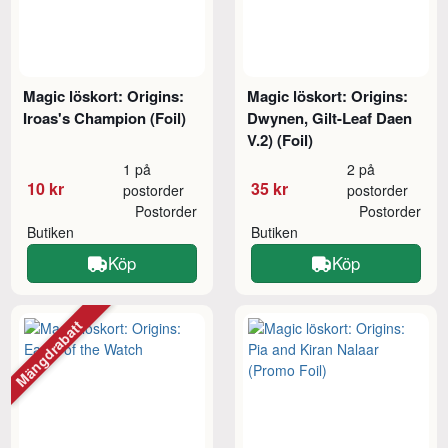
Magic löskort: Origins:
Magic löskort: Origins:
Iroas's Champion (Foil)
Dwynen, Gilt-Leaf Daen
V.2) (Foil)
1 på
2 på
10 kr
35 kr
postorder
postorder
Postorder
Postorder
Butiken
Butiken
Köp
Köp
Mängdrabatt