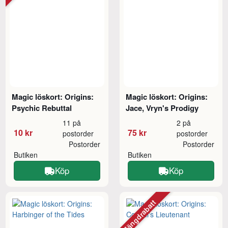
Magic löskort: Origins:
Magic löskort: Origins:
Psychic Rebuttal
Jace, Vryn's Prodigy
11 på
2 på
10 kr
75 kr
postorder
postorder
Postorder
Postorder
Butiken
Butiken
Köp
Köp
Mängdrabatt