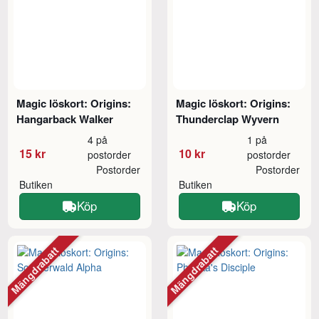
Magic löskort: Origins:
Magic löskort: Origins:
Hangarback Walker
Thunderclap Wyvern
4 på
1 på
15 kr
10 kr
postorder
postorder
Postorder
Postorder
Butiken
Butiken
Köp
Köp
Mängdrabatt
Mängdrabatt