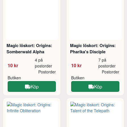
Magic löskort: Origins:
Magic löskort: Origins:
Somberwald Alpha
Pharika's Disciple
4 på
7 på
10 kr
10 kr
postorder
postorder
Postorder
Postorder
Butiken
Butiken
Köp
Köp