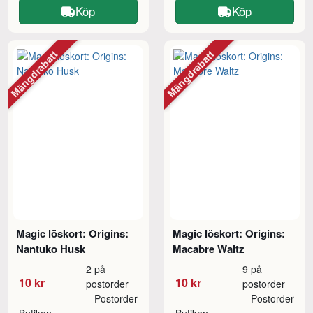
Köp
Köp
Mängdrabatt
Mängdrabatt
Magic löskort: Origins:
Magic löskort: Origins:
Nantuko Husk
Macabre Waltz
2 på
9 på
10 kr
10 kr
postorder
postorder
Postorder
Postorder