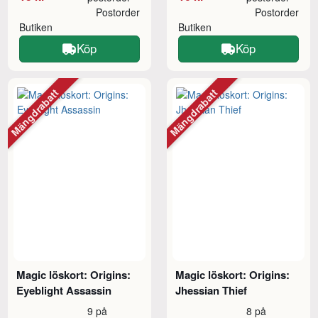
Postorder
Postorder
Butiken
Butiken
Köp
Köp
Mängdrabatt
Mängdrabatt
Magic löskort: Origins:
Magic löskort: Origins:
Eyeblight Assassin
Jhessian Thief
9 på
8 på