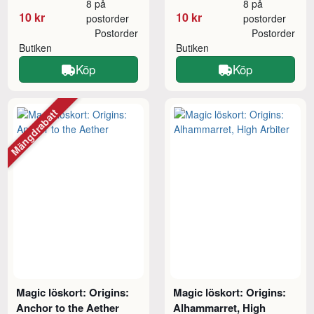
8 på
8 på
10 kr
10 kr
postorder
postorder
Postorder
Postorder
Butiken
Butiken
Köp
Köp
Mängdrabatt
Magic löskort: Origins:
Magic löskort: Origins:
Anchor to the Aether
Alhammarret, High