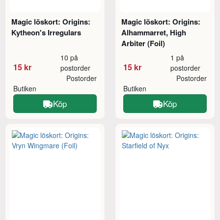
Magic löskort: Origins:
Magic löskort: Origins:
Kytheon's Irregulars
Alhammarret, High
Arbiter (Foil)
10 på
1 på
15 kr
15 kr
postorder
postorder
Postorder
Postorder
Butiken
Butiken
Köp
Köp