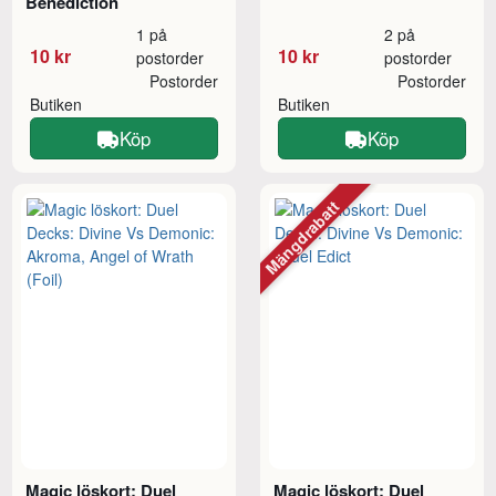
Benediction
1 på
2 på
10 kr
10 kr
postorder
postorder
Postorder
Postorder
Butiken
Butiken
Köp
Köp
Mängdrabatt
Magic löskort: Duel
Magic löskort: Duel