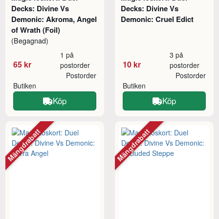
Decks: Divine Vs
Decks: Divine Vs
Demonic: Akroma, Angel
Demonic: Cruel Edict
of Wrath (Foil)
(Begagnad)
1 på
3 på
65 kr
10 kr
postorder
postorder
Postorder
Postorder
Butiken
Butiken
Köp
Köp
Mängdrabatt
Mängdrabatt