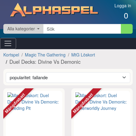
Hoppa till innehåll
Logga in
0
Alla kategorier
Kortspel
Magic The Gathering
MtG Löskort
Duel Decks: Divine Vs Demonic
Mängdrabatt
Mängdrabatt