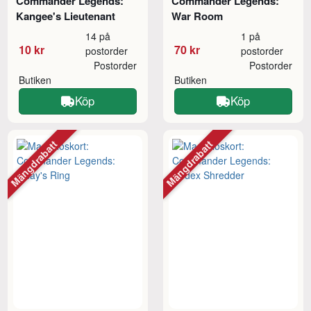
Commander Legends:
Commander Legends:
Kangee's Lieutenant
War Room
14 på
1 på
10 kr
70 kr
postorder
postorder
Postorder
Postorder
Butiken
Butiken
Köp
Köp
Mängdrabatt
Mängdrabatt