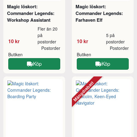
Magic löskort:
Magic löskort:
Commander Legends:
Commander Legends:
Workshop Assistant
Farhaven Elf
Fler än 20
på
5 på
10 kr
10 kr
postorder
postorder
Postorder
Postorder
Butiken
Butiken
Köp
Köp
Mängdrabatt