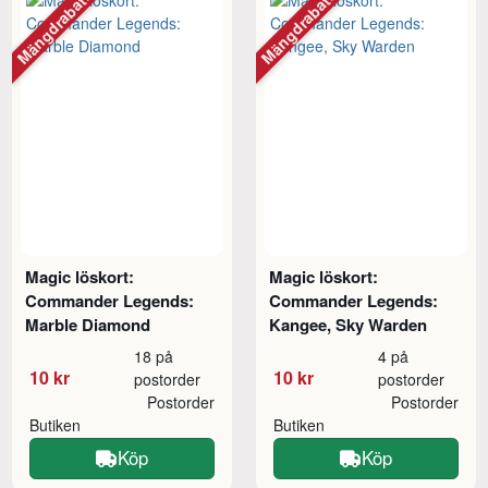
Mängdrabatt
Mängdrabatt
Magic löskort:
Magic löskort:
Commander Legends:
Commander Legends:
Marble Diamond
Kangee, Sky Warden
18 på
4 på
10 kr
10 kr
postorder
postorder
Postorder
Postorder
Butiken
Butiken
Köp
Köp