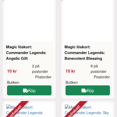
Magic löskort:
Magic löskort:
Commander Legends:
Commander Legends:
Angelic Gift
Benevolent Blessing
2 på
8 på
10 kr
10 kr
postorder
postorder
Postorder
Postorder
Butiken
Butiken
Köp
Köp
Mängdrabatt
Mängdrabatt