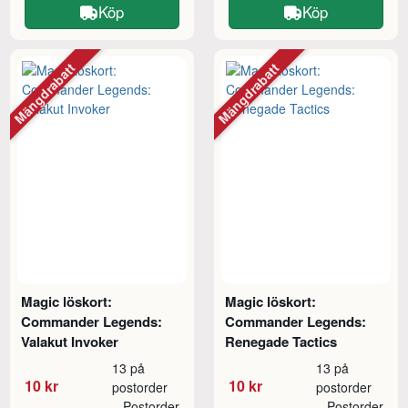
Köp
Köp
Mängdrabatt
Mängdrabatt
Magic löskort:
Magic löskort:
Commander Legends:
Commander Legends:
Valakut Invoker
Renegade Tactics
13 på
13 på
10 kr
10 kr
postorder
postorder
Postorder
Postorder