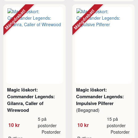
Mängdrabatt
Mängdrabatt
Magic löskort:
Magic löskort:
Commander Legends:
Commander Legends:
Gilanra, Caller of
Impulsive Pilferer
Wirewood
(Begagnad)
5 på
15 på
10 kr
10 kr
postorder
postorder
Postorder
Postorder