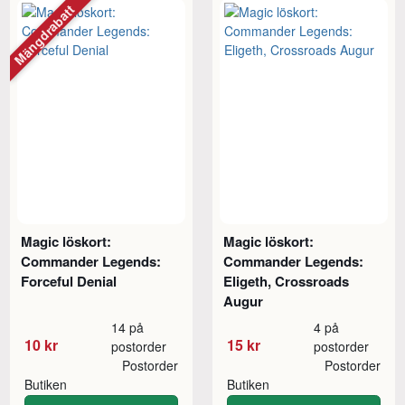
Mängdrabatt
Magic löskort:
Magic löskort:
Commander Legends:
Commander Legends:
Forceful Denial
Eligeth, Crossroads
Augur
14 på
4 på
10 kr
15 kr
postorder
postorder
Postorder
Postorder
Butiken
Butiken