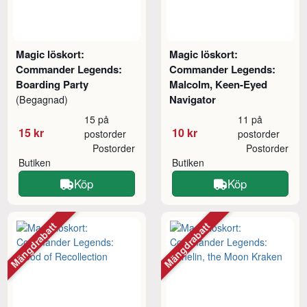
Magic löskort:
Magic löskort:
Commander Legends:
Commander Legends:
Boarding Party
Malcolm, Keen-Eyed
Navigator
(Begagnad)
15 på
11 på
15 kr
10 kr
postorder
postorder
Postorder
Postorder
Butiken
Butiken
Köp
Köp
Mängdrabatt
Mängdrabatt