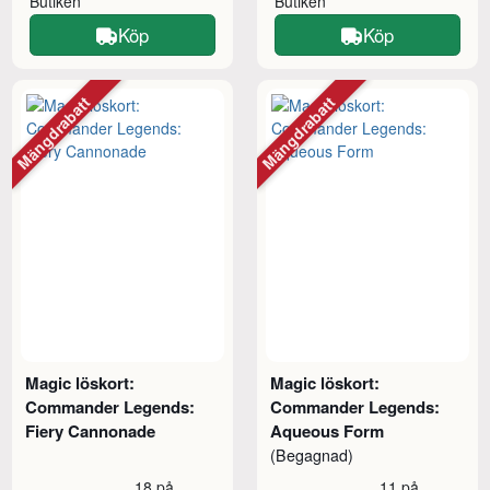
Butiken
Butiken
Köp
Köp
Mängdrabatt
Mängdrabatt
Magic löskort:
Magic löskort:
Commander Legends:
Commander Legends:
Fiery Cannonade
Aqueous Form
(Begagnad)
18 på
11 på