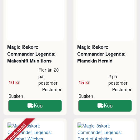
Magic löskort:
Magic löskort:
Commander Legends:
Commander Legends:
Makeshift Munitions
Flamekin Herald
Fler än 20
på
2 på
10 kr
15 kr
postorder
postorder
Postorder
Postorder
Butiken
Butiken
Köp
Köp
Mängdrabatt