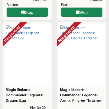
Butiken
Butiken
Köp
Köp
Mängdrabatt
Mängdrabatt
Magic löskort:
Magic löskort:
Commander Legends:
Commander Legends:
Dragon Egg
Armix, Filigree Thrasher
Fler än 20