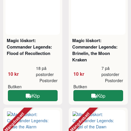
Magic löskort:
Magic löskort:
Commander Legends:
Commander Legends:
Flood of Recollection
Brinelin, the Moon
Kraken
18 på
7 på
10 kr
10 kr
postorder
postorder
Postorder
Postorder
Butiken
Butiken
Köp
Köp
Mängdrabatt
Mängdrabatt