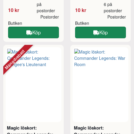
på
6 på
10 kr
10 kr
postorder
postorder
Postorder
Postorder
Butiken
Butiken
Köp
Köp
Mängdrabatt
Magic löskort:
Magic löskort: