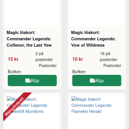
Magic löskort:
Magic löskort:
Commander Legends:
Commander Legends:
Colfenor, the Last Yew
Vow of Wildness
2 på
16 på
15 kr
10 kr
postorder
postorder
Postorder
Postorder
Butiken
Butiken
Köp
Köp
Mängdrabatt