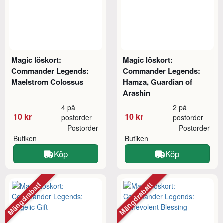
Magic löskort:
Magic löskort:
Commander Legends:
Commander Legends:
Maelstrom Colossus
Hamza, Guardian of
Arashin
4 på
2 på
10 kr
10 kr
postorder
postorder
Postorder
Postorder
Butiken
Butiken
Köp
Köp
Mängdrabatt
Mängdrabatt