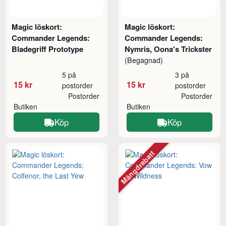
Magic löskort:
Magic löskort:
Commander Legends:
Commander Legends:
Bladegriff Prototype
Nymris, Oona's Trickster
(Begagnad)
5 på
3 på
15 kr
15 kr
postorder
postorder
Postorder
Postorder
Butiken
Butiken
Köp
Köp
Mängdrabatt