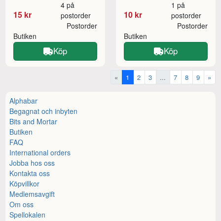
4 på
1 på
15 kr
10 kr
postorder
postorder
Postorder
Postorder
Butiken
Butiken
Köp
Köp
«
1
2
3
...
7
8
9
»
Alphabar
Begagnat och inbyten
Bits and Mortar
Butiken
FAQ
International orders
Jobba hos oss
Kontakta oss
Köpvillkor
Medlemsavgift
Om oss
Spellokalen