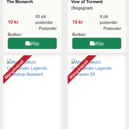
The Monarch
Vow of Torment
(Begagnad)
20 på
8 på
10 kr
10 kr
postorder
postorder
Postorder
Postorder
Butiken
Butiken
Köp
Köp
Mängdrabatt
Mängdrabatt