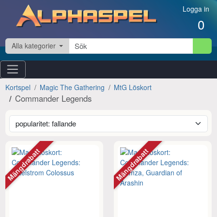
Hoppa till innehåll
Logga in
0
Alla kategorier
Kortspel
Magic The Gathering
MtG Löskort
Commander Legends
Mängdrabatt
Mängdrabatt