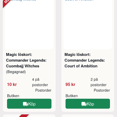
Magic löskort:
Magic löskort:
Commander Legends:
Commander Legends:
Cuombajj Witches
Court of Ambition
(Begagnad)
4 på
2 på
10 kr
95 kr
postorder
postorder
Postorder
Postorder
Butiken
Butiken
Köp
Köp