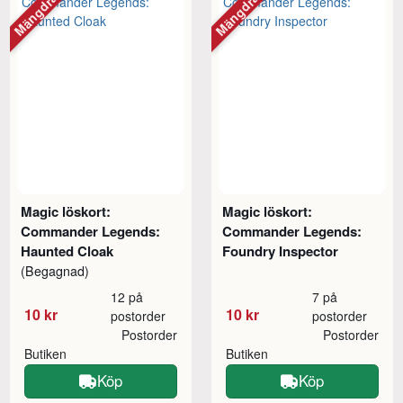
Mängdrabatt
Mängdrabatt
Magic löskort:
Magic löskort:
Commander Legends:
Commander Legends:
Haunted Cloak
Foundry Inspector
(Begagnad)
12 på
7 på
10 kr
10 kr
postorder
postorder
Postorder
Postorder
Butiken
Butiken
Köp
Köp