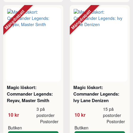
Mängdrabatt
Mängdrabatt
Magic löskort:
Magic löskort:
Commander Legends:
Commander Legends:
Reyav, Master Smith
Ivy Lane Denizen
3 på
15 på
10 kr
10 kr
postorder
postorder
Postorder
Postorder
Butiken
Butiken