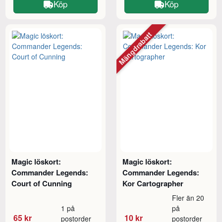
Köp
Köp
Mängdrabatt
Magic löskort:
Magic löskort:
Commander Legends:
Commander Legends:
Court of Cunning
Kor Cartographer
Fler än 20
1 på
på
65 kr
10 kr
postorder
postorder