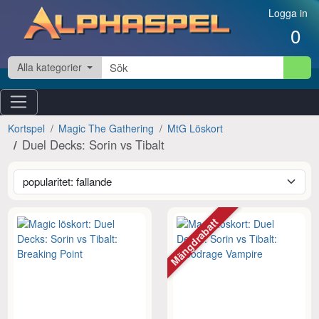
Hoppa till innehåll
Logga in
0
Alla kategorier
Kortspel
Magic The Gathering
MtG Löskort
Duel Decks: Sorin vs Tibalt
Mängdrabatt