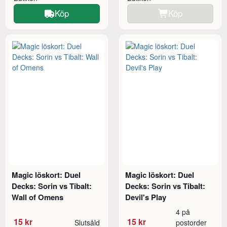
Köp
Köp
Magic löskort: Duel
Magic löskort: Duel
Decks: Sorin vs Tibalt:
Decks: Sorin vs Tibalt:
Wall of Omens
Devil's Play
4 på
15 kr
15 kr
Slutsåld
postorder