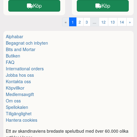
Köp
Köp
«
1
2
3
...
12
13
14
»
Alphabar
Begagnat och inbyten
Bits and Mortar
Butiken
FAQ
International orders
Jobba hos oss
Kontakta oss
Köpvillkor
Medlemsavgift
Om oss
Spellokalen
Tillgänglighet
Hantera cookies
Ett av skandinaviens bredaste spelutbud med över 60.000 olika