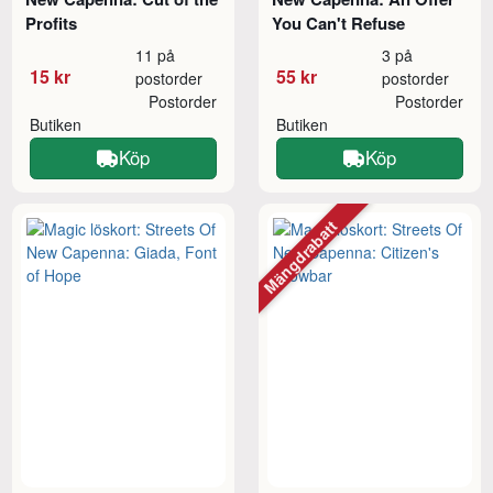
Profits
You Can't Refuse
11 på
3 på
15 kr
55 kr
postorder
postorder
Postorder
Postorder
Butiken
Butiken
Köp
Köp
Mängdrabatt