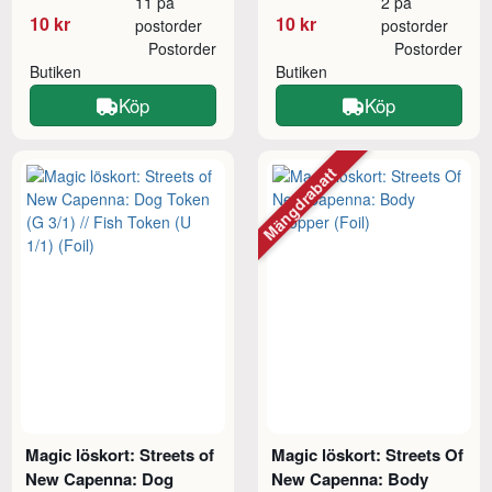
11 på
2 på
10 kr
10 kr
postorder
postorder
Postorder
Postorder
Butiken
Butiken
Köp
Köp
Mängdrabatt
Magic löskort: Streets of
Magic löskort: Streets Of
New Capenna: Dog
New Capenna: Body