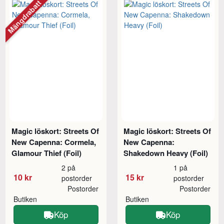
Mängdrabatt
Magic löskort: Streets Of
Magic löskort: Streets Of
New Capenna: Cormela,
New Capenna:
Glamour Thief (Foil)
Shakedown Heavy (Foil)
2 på
1 på
10 kr
15 kr
postorder
postorder
Postorder
Postorder
Butiken
Butiken
Köp
Köp