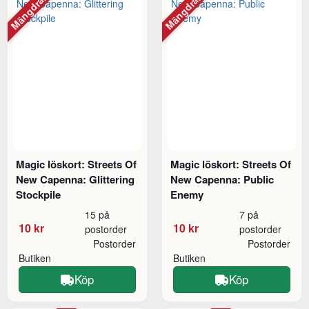
Mängdrabatt
Mängdrabatt
Magic löskort: Streets Of
Magic löskort: Streets Of
New Capenna: Glittering
New Capenna: Public
Stockpile
Enemy
15 på
7 på
10 kr
10 kr
postorder
postorder
Postorder
Postorder
Butiken
Butiken
Köp
Köp