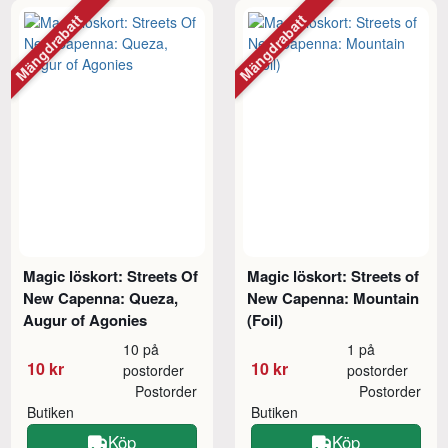
Mängdrabatt
Mängdrabatt
Magic löskort: Streets Of
Magic löskort: Streets of
New Capenna: Queza,
New Capenna: Mountain
Augur of Agonies
(Foil)
10 på
1 på
10 kr
10 kr
postorder
postorder
Postorder
Postorder
Butiken
Butiken
Köp
Köp