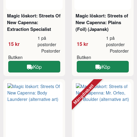
Magic löskort: Streets Of
Magic löskort: Streets of
New Capenna:
New Capenna: Plains
Extraction Specialist
(Foil) (Japansk)
1 på
1 på
15 kr
15 kr
postorder
postorder
Postorder
Postorder
Butiken
Butiken
Köp
Köp
Mängdrabatt