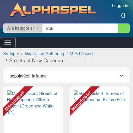
Hoppa till innehåll
Logga in
0
Alla kategorier
Kortspel
Magic The Gathering
MtG Löskort
Streets of New Capenna
Mängdrabatt
Mängdrabatt