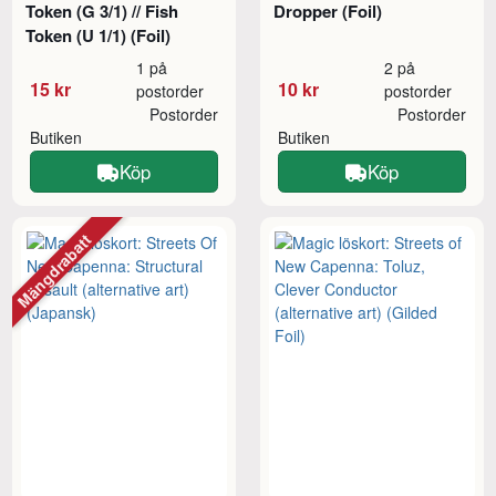
Token (G 3/1) // Fish
Dropper (Foil)
Token (U 1/1) (Foil)
1 på
2 på
15 kr
10 kr
postorder
postorder
Postorder
Postorder
Butiken
Butiken
Köp
Köp
Mängdrabatt