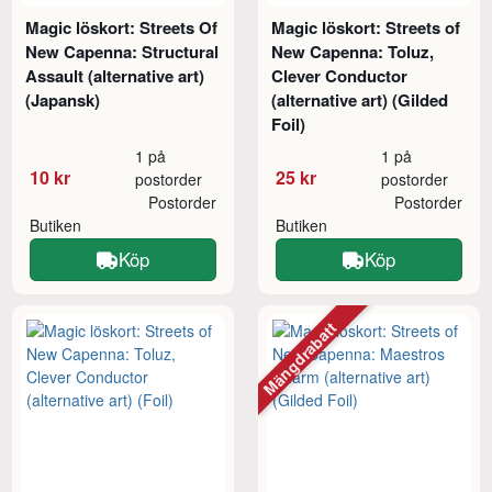
Magic löskort: Streets Of
Magic löskort: Streets of
New Capenna: Structural
New Capenna: Toluz,
Assault (alternative art)
Clever Conductor
(Japansk)
(alternative art) (Gilded
Foil)
1 på
1 på
10 kr
25 kr
postorder
postorder
Postorder
Postorder
Butiken
Butiken
Köp
Köp
Mängdrabatt