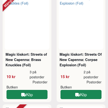
Magic löskort: Streets of
Magic löskort: Streets Of
New Capenna: Brass
New Capenna: Corpse
Knuckles (Foil)
Explosion (Foil)
3 på
2 på
10 kr
15 kr
postorder
postorder
Postorder
Postorder
Butiken
Butiken
Köp
Köp