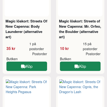
Magic löskort: Streets Of
Magic löskort: Streets of
New Capenna: Body
New Capenna: Mr. Orfeo,
Launderer (alternative
the Boulder (alternative
art)
art)
1 på
15 på
35 kr
10 kr
postorder
postorder
Postorder
Postorder
Butiken
Butiken
Köp
Köp