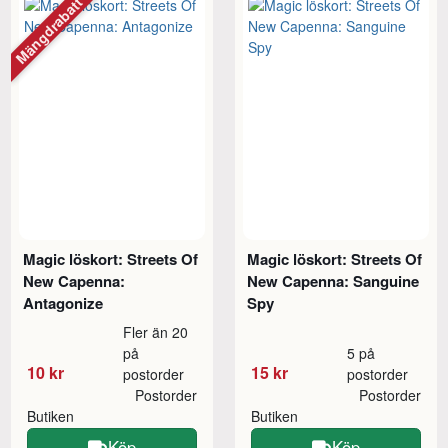
Mängdrabatt
Magic löskort: Streets Of
Magic löskort: Streets Of
New Capenna:
New Capenna: Sanguine
Antagonize
Spy
Fler än 20
på
5 på
10 kr
15 kr
postorder
postorder
Postorder
Postorder
Butiken
Butiken
Köp
Köp