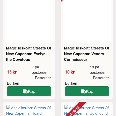
Magic löskort: Streets Of
Magic löskort: Streets Of
New Capenna: Evelyn,
New Capenna: Venom
the Covetous
Connoisseur
7 på
18 på
15 kr
10 kr
postorder
postorder
Postorder
Postorder
Butiken
Butiken
Köp
Köp
Mängdrabatt