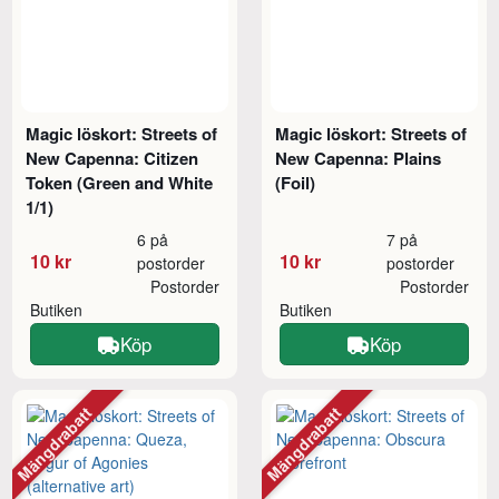
Magic löskort: Streets of
Magic löskort: Streets of
New Capenna: Citizen
New Capenna: Plains
Token (Green and White
(Foil)
1/1)
6 på
7 på
10 kr
10 kr
postorder
postorder
Postorder
Postorder
Butiken
Butiken
Köp
Köp
Mängdrabatt
Mängdrabatt