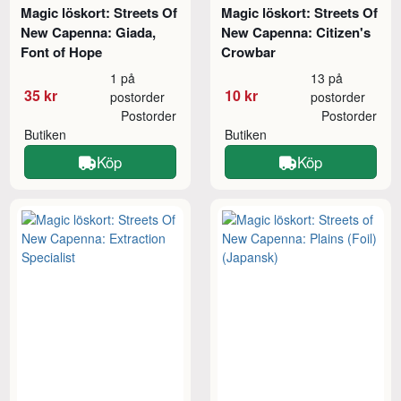
Magic löskort: Streets Of
Magic löskort: Streets Of
New Capenna: Giada,
New Capenna: Citizen's
Font of Hope
Crowbar
1 på
13 på
35 kr
10 kr
postorder
postorder
Postorder
Postorder
Butiken
Butiken
Köp
Köp