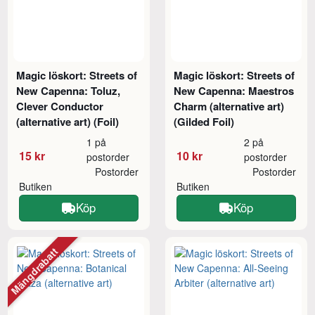
Magic löskort: Streets of
Magic löskort: Streets of
New Capenna: Toluz,
New Capenna: Maestros
Clever Conductor
Charm (alternative art)
(alternative art) (Foil)
(Gilded Foil)
1 på
2 på
15 kr
10 kr
postorder
postorder
Postorder
Postorder
Butiken
Butiken
Köp
Köp
Mängdrabatt