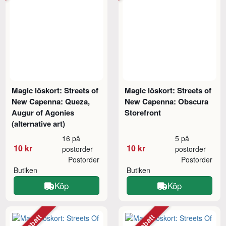
Magic löskort: Streets of
Magic löskort: Streets of
New Capenna: Queza,
New Capenna: Obscura
Augur of Agonies
Storefront
(alternative art)
16 på
5 på
10 kr
10 kr
postorder
postorder
Postorder
Postorder
Butiken
Butiken
Köp
Köp