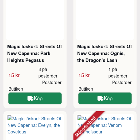
Magic löskort: Streets Of
Magic löskort: Streets Of
New Capenna: Park
New Capenna: Ognis,
Heights Pegasus
the Dragon's Lash
8 på
1 på
15 kr
15 kr
postorder
postorder
Postorder
Postorder
Butiken
Butiken
Köp
Köp
Mängdrabatt