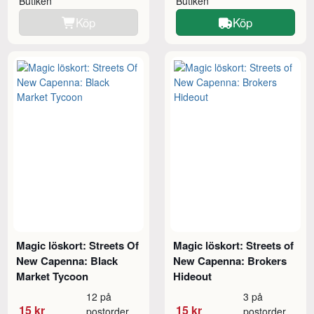
Butiken
Butiken
Köp
Köp
Magic löskort: Streets Of
Magic löskort: Streets of
New Capenna: Black
New Capenna: Brokers
Market Tycoon
Hideout
12 på
3 på
15 kr
15 kr
postorder
postorder