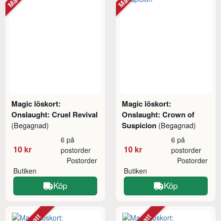
Magic löskort:
Magic löskort:
Onslaught: Cruel Revival
Onslaught: Crown of
Suspicion
(Begagnad)
(Begagnad)
6 på
6 på
10 kr
10 kr
postorder
postorder
Postorder
Postorder
Butiken
Butiken
Köp
Köp