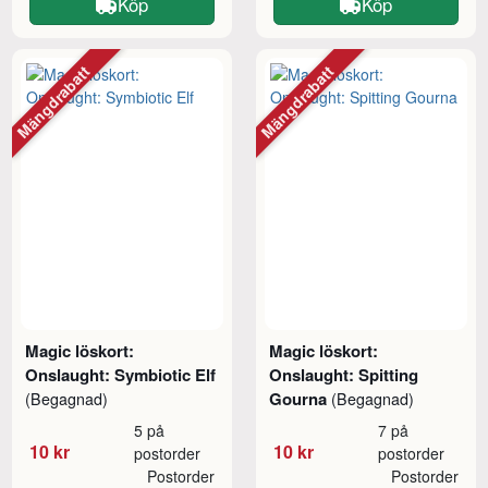
Köp
Köp
Mängdrabatt
Mängdrabatt
Magic löskort:
Magic löskort:
Onslaught: Symbiotic Elf
Onslaught: Spitting
Gourna
(Begagnad)
(Begagnad)
5 på
7 på
10 kr
10 kr
postorder
postorder
Postorder
Postorder