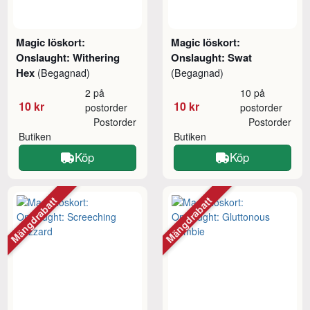
Magic löskort:
Magic löskort:
Onslaught: Withering
Onslaught: Swat
Hex
(Begagnad)
(Begagnad)
2 på
10 på
10 kr
10 kr
postorder
postorder
Postorder
Postorder
Butiken
Butiken
Köp
Köp
Mängdrabatt
Mängdrabatt