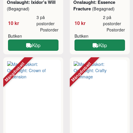
Onslaught: Ixidor's Will
Onslaught: Essence
Fracture
(Begagnad)
(Begagnad)
3 på
2 på
10 kr
10 kr
postorder
postorder
Postorder
Postorder
Butiken
Butiken
Köp
Köp
Mängdrabatt
Mängdrabatt