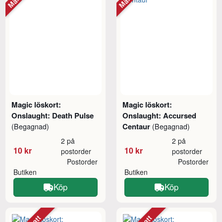
Magic löskort:
Magic löskort:
Onslaught: Death Pulse
Onslaught: Accursed
Centaur
(Begagnad)
(Begagnad)
2 på
2 på
10 kr
10 kr
postorder
postorder
Postorder
Postorder
Butiken
Butiken
Köp
Köp