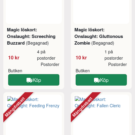
Magic löskort:
Magic löskort:
Onslaught: Screeching
Onslaught: Gluttonous
Buzzard
Zombie
(Begagnad)
(Begagnad)
4 på
1 på
10 kr
10 kr
postorder
postorder
Postorder
Postorder
Butiken
Butiken
Köp
Köp
Mängdrabatt
Mängdrabatt