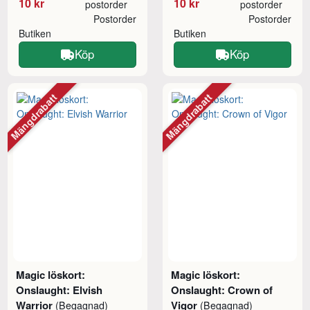
10 kr
10 kr
postorder
postorder
Postorder
Postorder
Butiken
Butiken
Köp
Köp
Mängdrabatt
Mängdrabatt
Magic löskort:
Magic löskort:
Onslaught: Elvish
Onslaught: Crown of
Warrior
Vigor
(Begagnad)
(Begagnad)