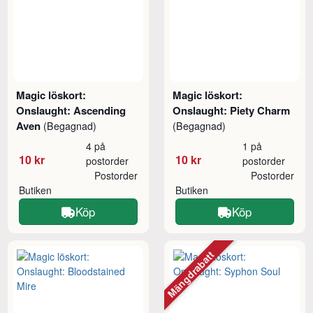
Magic löskort:
Magic löskort:
Onslaught: Ascending
Onslaught: Piety Charm
Aven
(Begagnad)
(Begagnad)
4 på
1 på
10 kr
10 kr
postorder
postorder
Postorder
Postorder
Butiken
Butiken
Köp
Köp
Mängdrabatt