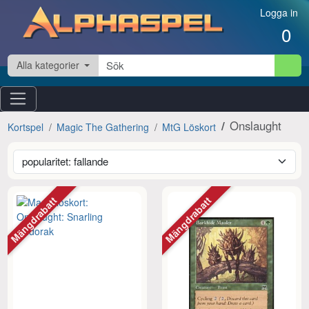
Hoppa till innehåll
Logga in
0
Alla kategorier
Onslaught
Kortspel
Magic The Gathering
MtG Löskort
Mängdrabatt
Mängdrabatt