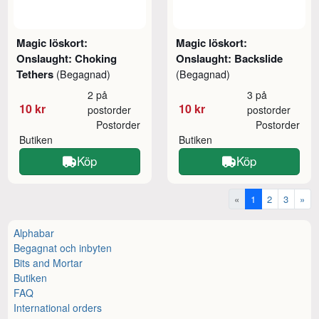
Magic löskort:
Magic löskort:
Onslaught: Choking
Onslaught: Backslide
Tethers
(Begagnad)
(Begagnad)
2 på
3 på
10 kr
10 kr
postorder
postorder
Postorder
Postorder
Butiken
Butiken
Köp
Köp
«
1
2
3
»
Alphabar
Begagnat och inbyten
Bits and Mortar
Butiken
FAQ
International orders