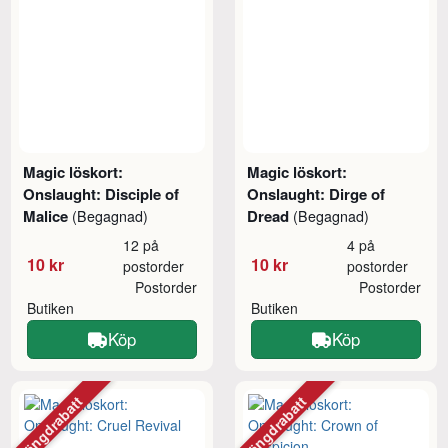
Magic löskort:
Magic löskort:
Onslaught: Disciple of
Onslaught: Dirge of
Malice
Dread
(Begagnad)
(Begagnad)
12 på
4 på
10 kr
10 kr
postorder
postorder
Postorder
Postorder
Butiken
Butiken
Köp
Köp
Mängdrabatt
Mängdrabatt