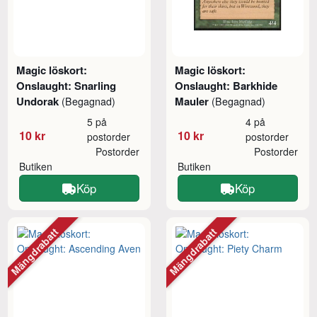
Magic löskort:
Magic löskort:
Onslaught: Snarling
Onslaught: Barkhide
Undorak
Mauler
(Begagnad)
(Begagnad)
5 på
4 på
10 kr
10 kr
postorder
postorder
Postorder
Postorder
Butiken
Butiken
Köp
Köp
Mängdrabatt
Mängdrabatt