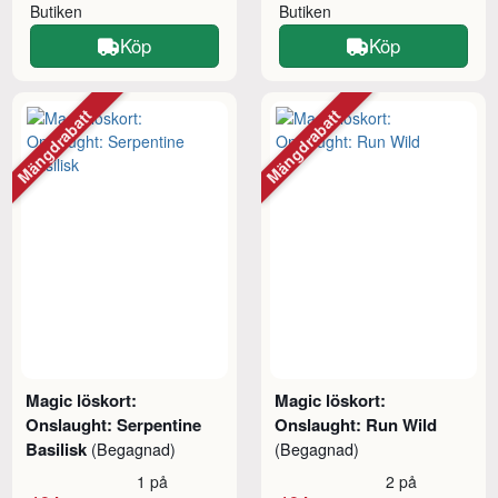
Butiken
Butiken
Köp
Köp
Mängdrabatt
Mängdrabatt
Magic löskort:
Magic löskort:
Onslaught: Serpentine
Onslaught: Run Wild
Basilisk
(Begagnad)
(Begagnad)
1 på
2 på