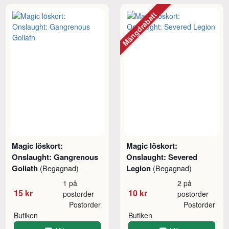
Mängdrabatt
Magic löskort:
Magic löskort:
Onslaught: Gangrenous
Onslaught: Severed
Goliath
Legion
(Begagnad)
(Begagnad)
1 på
2 på
15 kr
10 kr
postorder
postorder
Postorder
Postorder
Butiken
Butiken