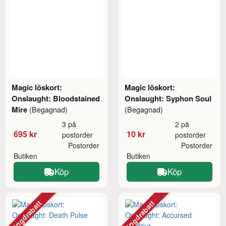
Magic löskort:
Magic löskort:
Onslaught: Bloodstained
Onslaught: Syphon Soul
Mire
(Begagnad)
(Begagnad)
3 på
2 på
695 kr
10 kr
postorder
postorder
Postorder
Postorder
Butiken
Butiken
Köp
Köp
Mängdrabatt
Mängdrabatt