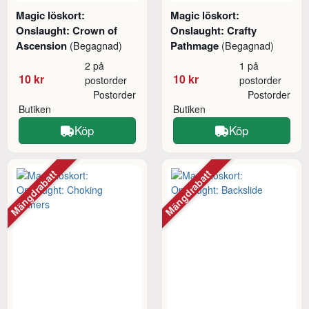
Magic löskort:
Magic löskort:
Onslaught: Crown of
Onslaught: Crafty
Ascension
Pathmage
(Begagnad)
(Begagnad)
2 på
1 på
10 kr
10 kr
postorder
postorder
Postorder
Postorder
Butiken
Butiken
Köp
Köp
Mängdrabatt
Mängdrabatt