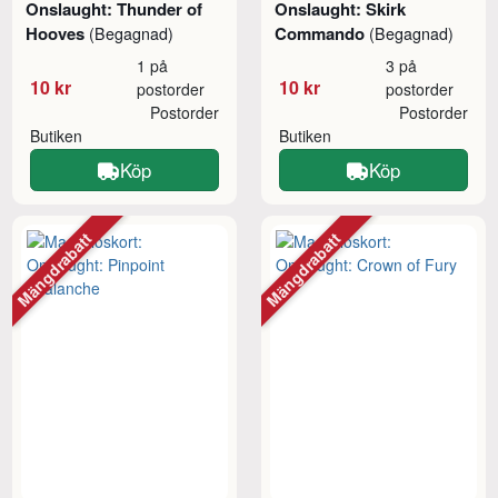
Onslaught: Thunder of
Onslaught: Skirk
Hooves
Commando
(Begagnad)
(Begagnad)
1 på
3 på
10 kr
10 kr
postorder
postorder
Postorder
Postorder
Butiken
Butiken
Köp
Köp
Mängdrabatt
Mängdrabatt