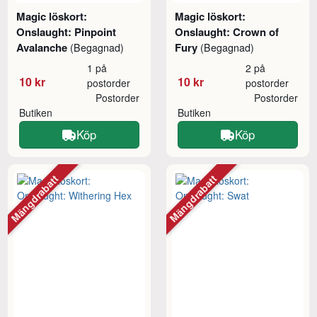
Magic löskort:
Magic löskort:
Onslaught: Pinpoint
Onslaught: Crown of
Avalanche
Fury
(Begagnad)
(Begagnad)
1 på
2 på
10 kr
10 kr
postorder
postorder
Postorder
Postorder
Butiken
Butiken
Köp
Köp
Mängdrabatt
Mängdrabatt