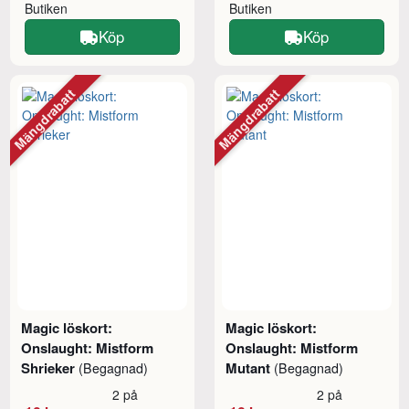
Butiken
Butiken
Köp
Köp
Mängdrabatt
Mängdrabatt
Magic löskort:
Magic löskort:
Onslaught: Mistform
Onslaught: Mistform
Shrieker
Mutant
(Begagnad)
(Begagnad)
2 på
2 på