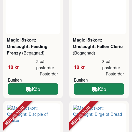
Magic löskort:
Magic löskort:
Onslaught: Feeding
Onslaught: Fallen Cleric
Frenzy
(Begagnad)
(Begagnad)
2 på
3 på
10 kr
10 kr
postorder
postorder
Postorder
Postorder
Butiken
Butiken
Köp
Köp
Mängdrabatt
Mängdrabatt