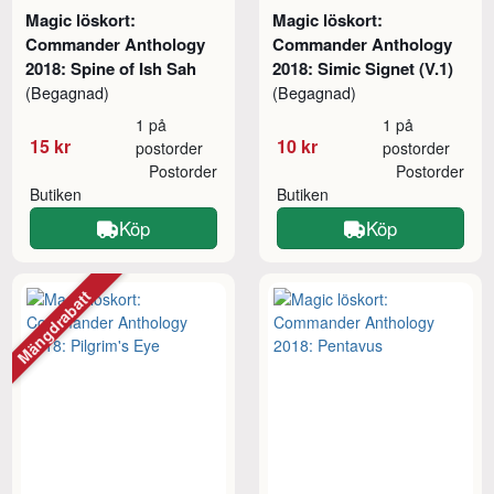
Magic löskort:
Magic löskort:
Commander Anthology
Commander Anthology
2018: Spine of Ish Sah
2018: Simic Signet (V.1)
(Begagnad)
(Begagnad)
1 på
1 på
15 kr
10 kr
postorder
postorder
Postorder
Postorder
Butiken
Butiken
Köp
Köp
Mängdrabatt