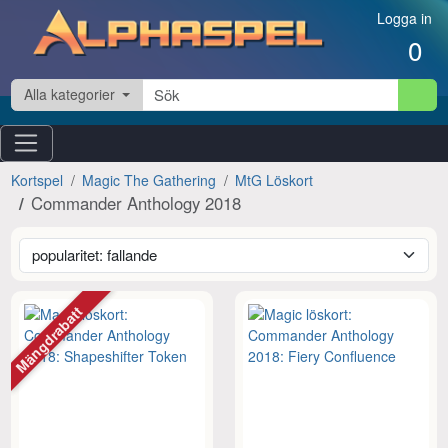
Hoppa till innehåll
Logga in
0
Alla kategorier
Kortspel
Magic The Gathering
MtG Löskort
Commander Anthology 2018
Mängdrabatt