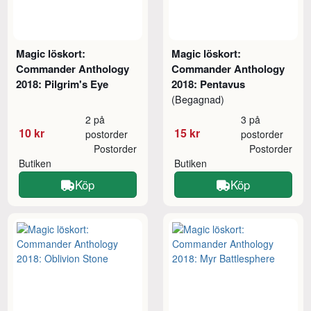
Magic löskort:
Magic löskort:
Commander Anthology
Commander Anthology
2018: Pilgrim's Eye
2018: Pentavus
(Begagnad)
2 på
3 på
10 kr
15 kr
postorder
postorder
Postorder
Postorder
Butiken
Butiken
Köp
Köp