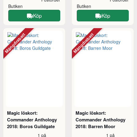
Butiken
Butiken
Köp
Köp
Mängdrabatt
Mängdrabatt
Magic löskort:
Magic löskort:
Commander Anthology
Commander Anthology
2018: Boros Guildgate
2018: Barren Moor
1 på
1 på