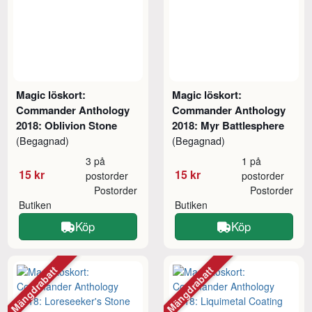
Magic löskort:
Magic löskort:
Commander Anthology
Commander Anthology
2018: Oblivion Stone
2018: Myr Battlesphere
(Begagnad)
(Begagnad)
3 på
1 på
15 kr
15 kr
postorder
postorder
Postorder
Postorder
Butiken
Butiken
Köp
Köp
Mängdrabatt
Mängdrabatt