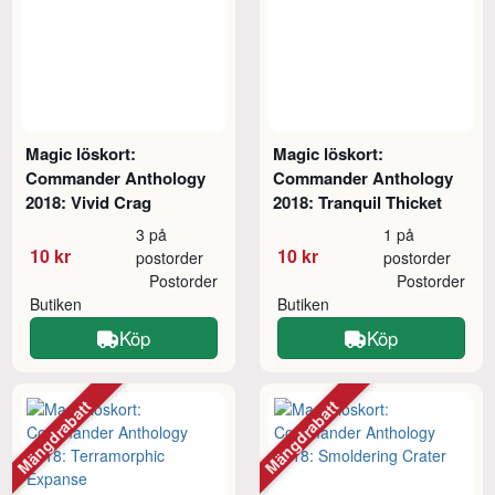
Magic löskort:
Magic löskort:
Commander Anthology
Commander Anthology
2018: Vivid Crag
2018: Tranquil Thicket
3 på
1 på
10 kr
10 kr
postorder
postorder
Postorder
Postorder
Butiken
Butiken
Köp
Köp
Mängdrabatt
Mängdrabatt