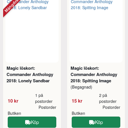
Mängdrabatt
Magic löskort:
Magic löskort:
Commander Anthology
Commander Anthology
2018: Lonely Sandbar
2018: Spitting Image
(Begagnad)
1 på
2 på
10 kr
15 kr
postorder
postorder
Postorder
Postorder
Butiken
Butiken
Köp
Köp