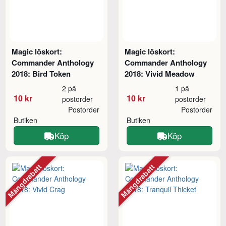
Magic löskort:
Magic löskort:
Commander Anthology
Commander Anthology
2018: Bird Token
2018: Vivid Meadow
2 på
1 på
10 kr
10 kr
postorder
postorder
Postorder
Postorder
Butiken
Butiken
Köp
Köp
Mängdrabatt
Mängdrabatt