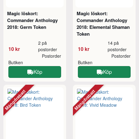
Magic löskort:
Magic löskort:
Commander Anthology
Commander Anthology
2018: Germ Token
2018: Elemental Shaman
Token
2 på
14 på
10 kr
10 kr
postorder
postorder
Postorder
Postorder
Butiken
Butiken
Köp
Köp
Mängdrabatt
Mängdrabatt