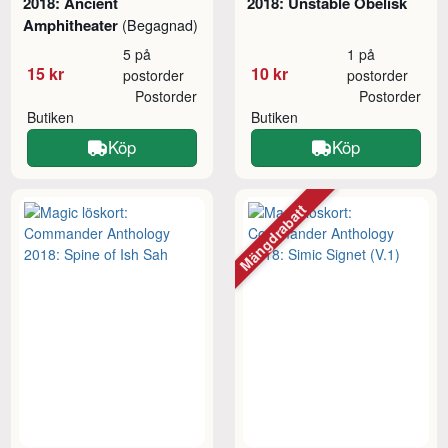
2018: Ancient
2018: Unstable Obelisk
Amphitheater
(Begagnad)
5 på
1 på
15 kr
10 kr
postorder
postorder
Postorder
Postorder
Butiken
Butiken
Köp
Köp
Mängdrabatt