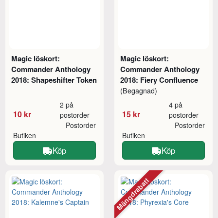
Magic löskort:
Magic löskort:
Commander Anthology
Commander Anthology
2018: Shapeshifter Token
2018: Fiery Confluence
(Begagnad)
2 på
4 på
10 kr
15 kr
postorder
postorder
Postorder
Postorder
Butiken
Butiken
Köp
Köp
Mängdrabatt