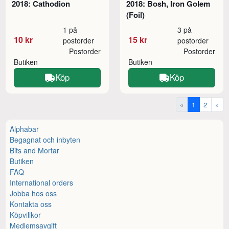
2018: Cathodion
2018: Bosh, Iron Golem
(Foil)
1 på
3 på
10 kr
15 kr
postorder
postorder
Postorder
Postorder
Butiken
Butiken
Köp
Köp
«
1
2
»
Alphabar
Begagnat och inbyten
Bits and Mortar
Butiken
FAQ
International orders
Jobba hos oss
Kontakta oss
Köpvillkor
Medlemsavgift