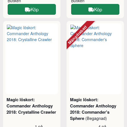
Butiken
Butiken
Köp
Köp
Mängdrabatt
Magic löskort:
Magic löskort:
Commander Anthology
Commander Anthology
2018: Crystalline Crawler
2018: Commander's
Sphere
(Begagnad)
1 på
4 på