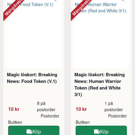
Mängdrabatt
Mängdrabatt
Magic löskort: Breaking
Magic löskort: Breaking
News: Food Token (V.1)
News: Human Warrior
Token (Red and White
3/1)
8 på
1 på
10 kr
10 kr
postorder
postorder
Postorder
Postorder
Butiken
Butiken
Köp
Köp