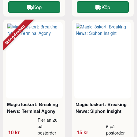
Köp
Köp
Mängdrabatt
Magic löskort: Breaking
Magic löskort: Breaking
News: Terminal Agony
News: Siphon Insight
Fler än 20
på
6 på
10 kr
15 kr
postorder
postorder