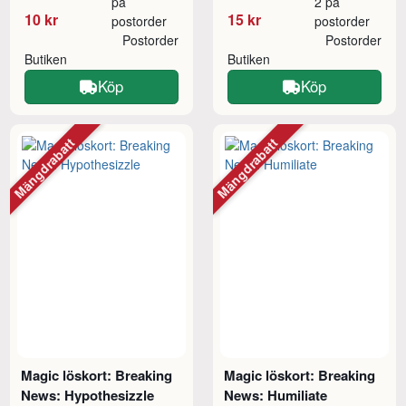
på
2 på
10 kr
15 kr
postorder
postorder
Postorder
Postorder
Butiken
Butiken
Köp
Köp
Mängdrabatt
Mängdrabatt
Magic löskort: Breaking
Magic löskort: Breaking
News: Hypothesizzle
News: Humiliate