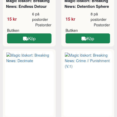
Magic löskort: Breaking
Magic löskort: Breaking
News: Endless Detour
News: Detention Sphere
6 på
8 på
15 kr
15 kr
postorder
postorder
Postorder
Postorder
Butiken
Butiken
Köp
Köp