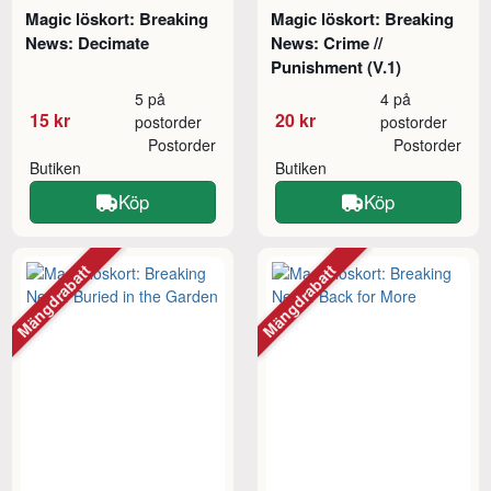
Magic löskort: Breaking
Magic löskort: Breaking
News: Decimate
News: Crime //
Punishment (V.1)
5 på
4 på
15 kr
20 kr
postorder
postorder
Postorder
Postorder
Butiken
Butiken
Köp
Köp
Mängdrabatt
Mängdrabatt