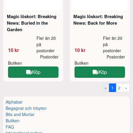
Magic löskort: Breaking
Magic löskort: Breaking
News: Buried in the
News: Back for More
Garden
Fler än 20
Fler än 20
på
på
10 kr
10 kr
postorder
postorder
Postorder
Postorder
Butiken
Butiken
Köp
Köp
«
1
2
»
Alphabar
Begagnat och inbyten
Bits and Mortar
Butiken
FAQ
International orders