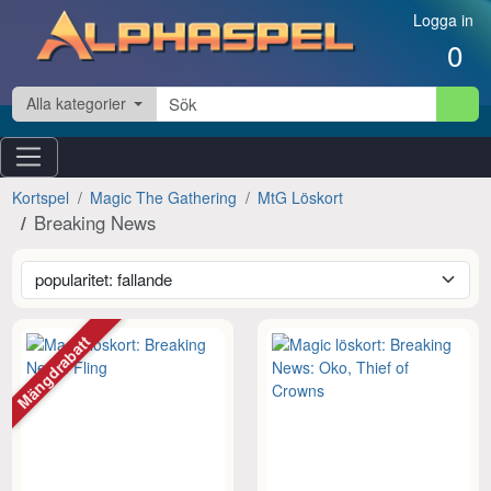
Hoppa till innehåll
Logga in
0
Alla kategorier
Kortspel
Magic The Gathering
MtG Löskort
Breaking News
Mängdrabatt