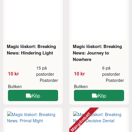
Magic löskort: Breaking
Magic löskort: Breaking
News: Hindering Light
News: Journey to
Nowhere
15 på
6 på
10 kr
10 kr
postorder
postorder
Postorder
Postorder
Butiken
Butiken
Köp
Köp
Mängdrabatt