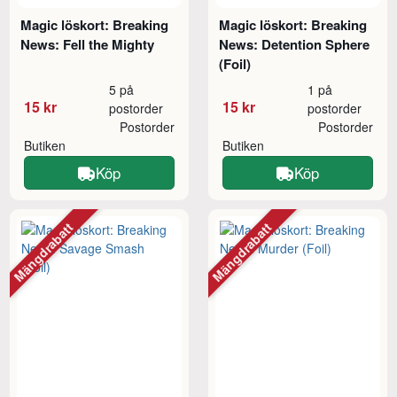
Magic löskort: Breaking
Magic löskort: Breaking
News: Fell the Mighty
News: Detention Sphere
(Foil)
5 på
1 på
15 kr
15 kr
postorder
postorder
Postorder
Postorder
Butiken
Butiken
Köp
Köp
Mängdrabatt
Mängdrabatt