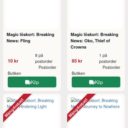
Magic löskort: Breaking
Magic löskort: Breaking
News: Fling
News: Oko, Thief of
Crowns
8 på
1 på
10 kr
85 kr
postorder
postorder
Postorder
Postorder
Butiken
Butiken
Köp
Köp
Mängdrabatt
Mängdrabatt