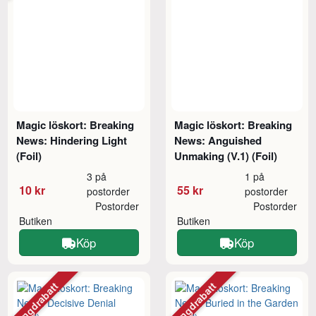
Magic löskort: Breaking
Magic löskort: Breaking
News: Hindering Light
News: Anguished
(Foil)
Unmaking (V.1) (Foil)
3 på
1 på
10 kr
55 kr
postorder
postorder
Postorder
Postorder
Butiken
Butiken
Köp
Köp
Mängdrabatt
Mängdrabatt