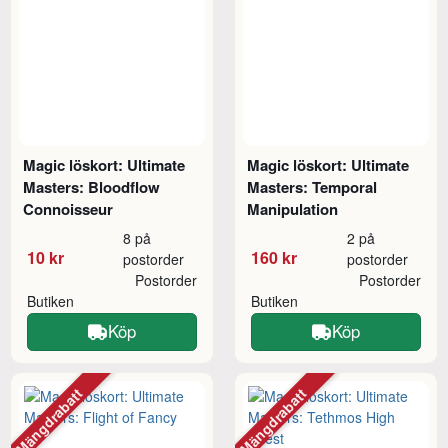
Magic löskort: Ultimate
Magic löskort: Ultimate
Masters: Bloodflow
Masters: Temporal
Connoisseur
Manipulation
8 på
2 på
10 kr
160 kr
postorder
postorder
Postorder
Postorder
Butiken
Butiken
Köp
Köp
Mängdrabatt
Mängdrabatt