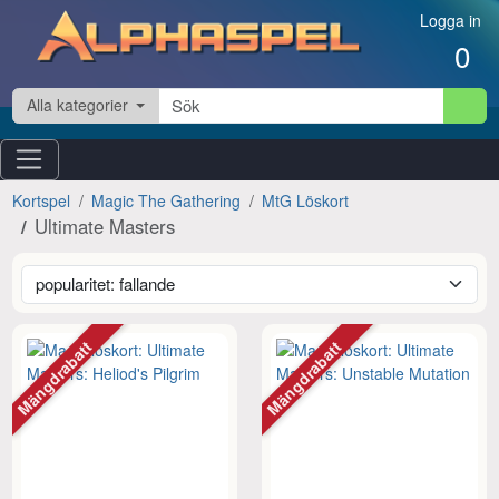
Hoppa till innehåll
Logga in
0
Alla kategorier
Kortspel
Magic The Gathering
MtG Löskort
Ultimate Masters
Mängdrabatt
Mängdrabatt