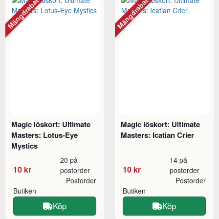
Mängdrabatt
Mängdrabatt
Magic löskort: Ultimate
Magic löskort: Ultimate
Masters: Lotus-Eye
Masters: Icatian Crier
Mystics
20 på
14 på
10 kr
10 kr
postorder
postorder
Postorder
Postorder
Butiken
Butiken
Köp
Köp