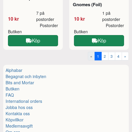
Gnomes (Foil)
7 på
1 på
10 kr
10 kr
postorder
postorder
Postorder
Postorder
Butiken
Butiken
Köp
Köp
«
1
2
3
4
»
Alphabar
Begagnat och inbyten
Bits and Mortar
Butiken
FAQ
International orders
Jobba hos oss
Kontakta oss
Köpvillkor
Medlemsavgift
Om oss