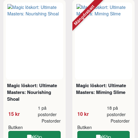
Mängdrabatt
Magic löskort: Ultimate
Magic löskort: Ultimate
Masters: Nourishing
Masters: Miming Slime
Shoal
1 på
18 på
15 kr
10 kr
postorder
postorder
Postorder
Postorder
Butiken
Butiken
Köp
Köp