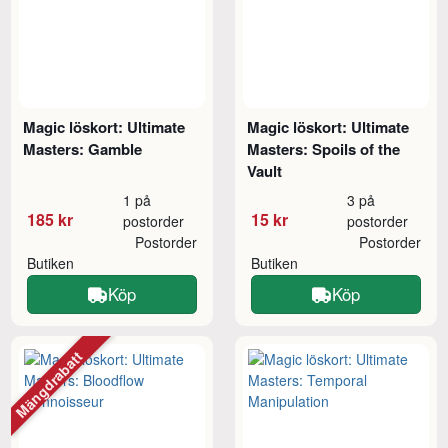
Magic löskort: Ultimate
Magic löskort: Ultimate
Masters: Gamble
Masters: Spoils of the
Vault
1 på
3 på
185 kr
15 kr
postorder
postorder
Postorder
Postorder
Butiken
Butiken
Köp
Köp
Mängdrabatt