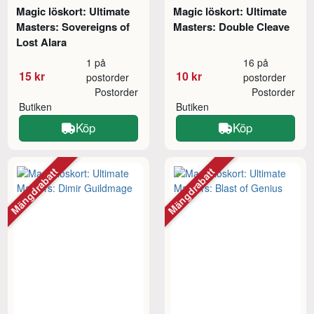
Magic löskort: Ultimate
Magic löskort: Ultimate
Masters: Sovereigns of
Masters: Double Cleave
Lost Alara
1 på
16 på
15 kr
10 kr
postorder
postorder
Postorder
Postorder
Butiken
Butiken
Köp
Köp
Mängdrabatt
Mängdrabatt