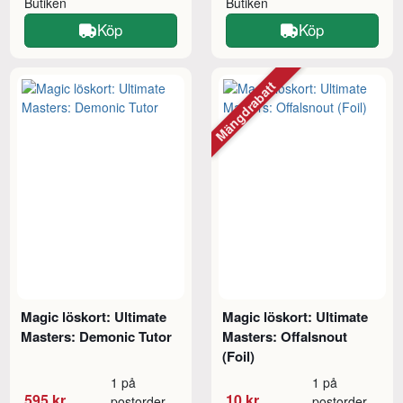
Butiken
Butiken
Köp
Köp
Mängdrabatt
Magic löskort: Ultimate
Magic löskort: Ultimate
Masters: Demonic Tutor
Masters: Offalsnout
(Foil)
1 på
1 på
595 kr
10 kr
postorder
postorder