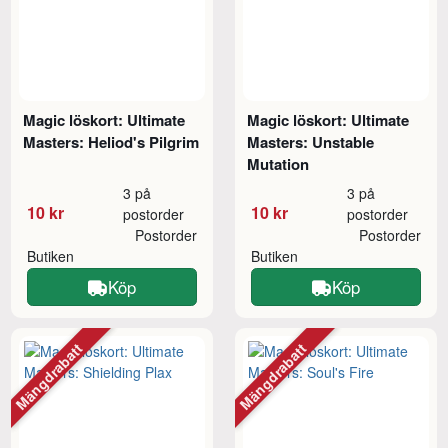
Magic löskort: Ultimate
Magic löskort: Ultimate
Masters: Heliod's Pilgrim
Masters: Unstable
Mutation
3 på
3 på
10 kr
10 kr
postorder
postorder
Postorder
Postorder
Butiken
Butiken
Köp
Köp
Mängdrabatt
Mängdrabatt