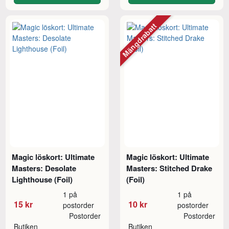
Mängdrabatt
Magic löskort: Ultimate
Magic löskort: Ultimate
Masters: Desolate
Masters: Stitched Drake
Lighthouse (Foil)
(Foil)
1 på
1 på
15 kr
10 kr
postorder
postorder
Postorder
Postorder
Butiken
Butiken