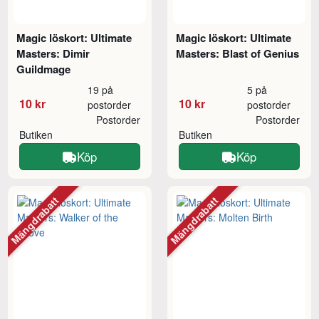
Magic löskort: Ultimate
Magic löskort: Ultimate
Masters: Dimir
Masters: Blast of Genius
Guildmage
19 på
5 på
10 kr
10 kr
postorder
postorder
Postorder
Postorder
Butiken
Butiken
Köp
Köp
Mängdrabatt
Mängdrabatt