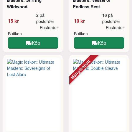
Masters: Stirring
Masters: Vessel of
Wildwood
Endless Rest
2 på
16 på
15 kr
10 kr
postorder
postorder
Postorder
Postorder
Butiken
Butiken
Köp
Köp
Mängdrabatt