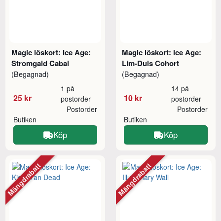
Magic löskort: Ice Age:
Magic löskort: Ice Age:
Stromgald Cabal
Lim-Duls Cohort
(Begagnad)
(Begagnad)
1 på
14 på
25 kr
10 kr
postorder
postorder
Postorder
Postorder
Butiken
Butiken
Köp
Köp
Mängdrabatt
Mängdrabatt