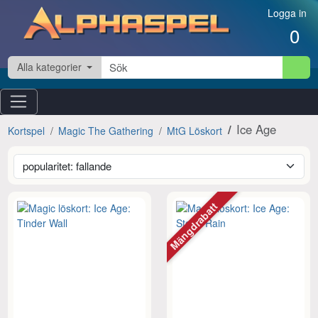
Hoppa till innehåll
Logga in
0
Alla kategorier
Ice Age
Kortspel
Magic The Gathering
MtG Löskort
Mängdrabatt