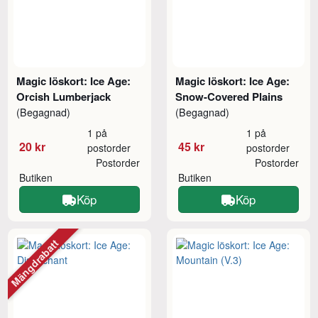
Magic löskort: Ice Age:
Magic löskort: Ice Age:
Orcish Lumberjack
Snow-Covered Plains
(Begagnad)
(Begagnad)
1 på
1 på
20 kr
45 kr
postorder
postorder
Postorder
Postorder
Butiken
Butiken
Köp
Köp
Mängdrabatt