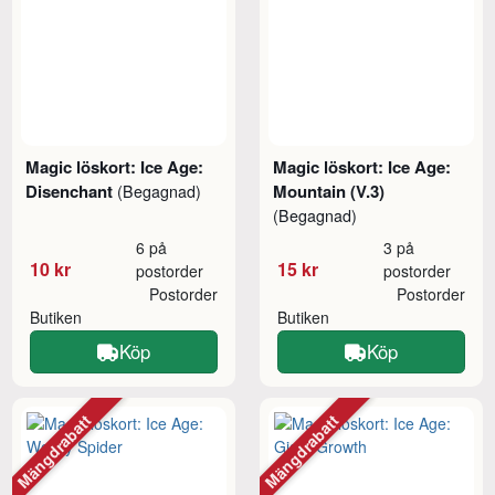
Magic löskort: Ice Age:
Magic löskort: Ice Age:
Disenchant
Mountain (V.3)
(Begagnad)
(Begagnad)
6 på
3 på
10 kr
15 kr
postorder
postorder
Postorder
Postorder
Butiken
Butiken
Köp
Köp
Mängdrabatt
Mängdrabatt