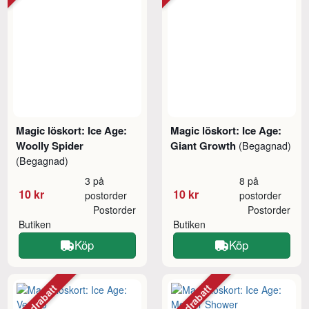
Magic löskort: Ice Age:
Magic löskort: Ice Age:
Woolly Spider
Giant Growth
(Begagnad)
(Begagnad)
3 på
8 på
10 kr
10 kr
postorder
postorder
Postorder
Postorder
Butiken
Butiken
Köp
Köp
Mängdrabatt
Mängdrabatt