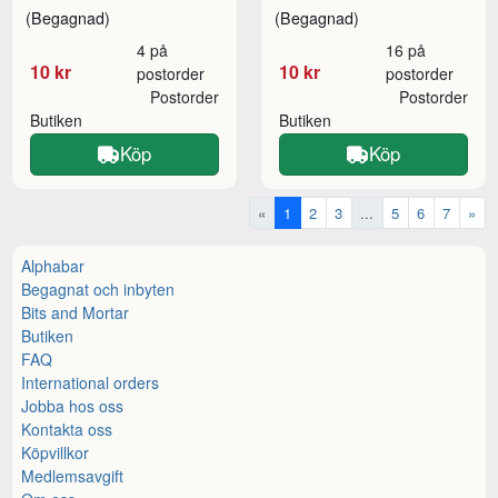
(Begagnad)
(Begagnad)
4 på
16 på
10 kr
10 kr
postorder
postorder
Postorder
Postorder
Butiken
Butiken
Köp
Köp
«
1
2
3
...
5
6
7
»
Alphabar
Begagnat och inbyten
Bits and Mortar
Butiken
FAQ
International orders
Jobba hos oss
Kontakta oss
Köpvillkor
Medlemsavgift