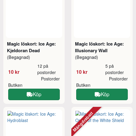
Magic löskort: Ice Age:
Magic löskort: Ice Age:
Kjeldoran Dead
Illusionary Wall
(Begagnad)
(Begagnad)
12 på
5 på
10 kr
10 kr
postorder
postorder
Postorder
Postorder
Butiken
Butiken
Köp
Köp
Mängdrabatt