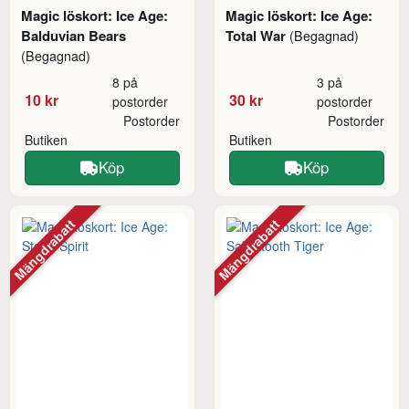
Magic löskort: Ice Age:
Magic löskort: Ice Age:
Balduvian Bears
Total War
(Begagnad)
(Begagnad)
8 på
3 på
10 kr
30 kr
postorder
postorder
Postorder
Postorder
Butiken
Butiken
Köp
Köp
Mängdrabatt
Mängdrabatt