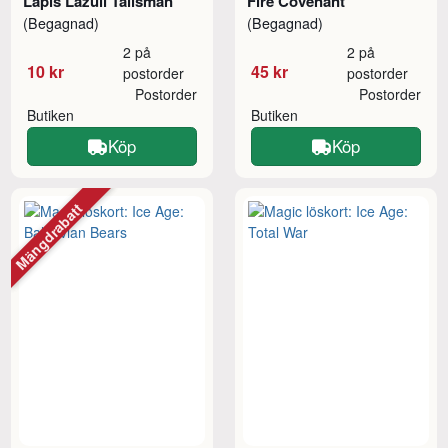
Lapis Lazuli Talisman
Fire Covenant
(Begagnad)
(Begagnad)
2 på
2 på
10 kr
45 kr
postorder
postorder
Postorder
Postorder
Butiken
Butiken
Köp
Köp
Mängdrabatt