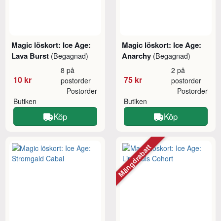
Magic löskort: Ice Age:
Magic löskort: Ice Age:
Lava Burst
Anarchy
(Begagnad)
(Begagnad)
8 på
2 på
10 kr
75 kr
postorder
postorder
Postorder
Postorder
Butiken
Butiken
Köp
Köp
Mängdrabatt