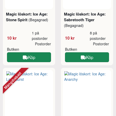
Magic löskort: Ice Age:
Magic löskort: Ice Age:
Stone Spirit
Sabretooth Tiger
(Begagnad)
(Begagnad)
1 på
8 på
10 kr
10 kr
postorder
postorder
Postorder
Postorder
Butiken
Butiken
Köp
Köp
Mängdrabatt