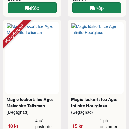
Köp
Köp
Mängdrabatt
Magic löskort: Ice Age:
Magic löskort: Ice Age:
Malachite Talisman
Infinite Hourglass
(Begagnad)
(Begagnad)
4 på
1 på
10 kr
15 kr
postorder
postorder