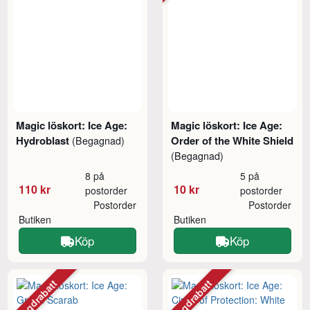
Magic löskort: Ice Age:
Magic löskort: Ice Age:
Hydroblast
Order of the White Shield
(Begagnad)
(Begagnad)
8 på
5 på
110 kr
10 kr
postorder
postorder
Postorder
Postorder
Butiken
Butiken
Köp
Köp
Mängdrabatt
Mängdrabatt