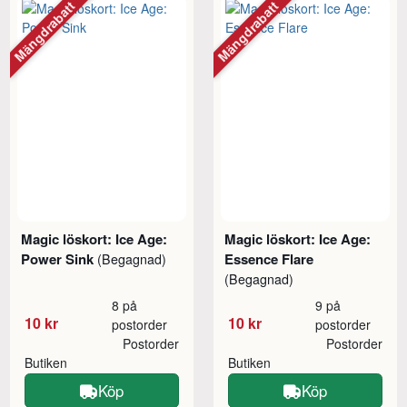
Mängdrabatt
Mängdrabatt
Magic löskort: Ice Age:
Magic löskort: Ice Age:
Power Sink
Essence Flare
(Begagnad)
(Begagnad)
8 på
9 på
10 kr
10 kr
postorder
postorder
Postorder
Postorder
Butiken
Butiken
Köp
Köp