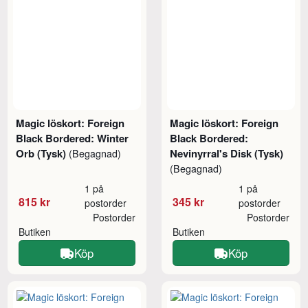
Magic löskort: Foreign
Magic löskort: Foreign
Black Bordered: Winter
Black Bordered:
Orb (Tysk)
Nevinyrral's Disk (Tysk)
(Begagnad)
(Begagnad)
1 på
1 på
815 kr
345 kr
postorder
postorder
Postorder
Postorder
Butiken
Butiken
Köp
Köp