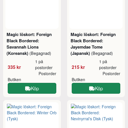
Magic löskort: Foreign
Magic löskort: Foreign
Black Bordered:
Black Bordered:
Savannah Lions
Jayemdae Tome
(Koreansk)
(Japansk)
(Begagnad)
(Begagnad)
1 på
1 på
335 kr
215 kr
postorder
postorder
Postorder
Postorder
Butiken
Butiken
Köp
Köp