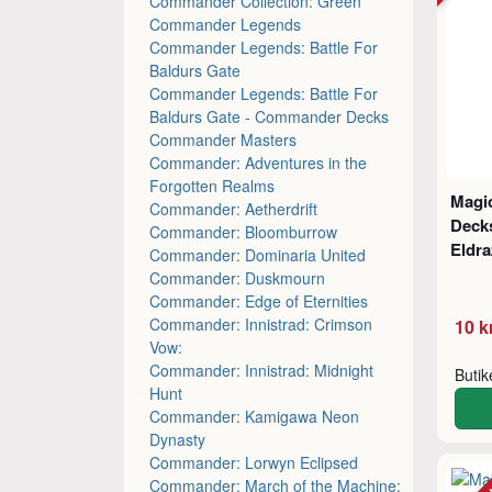
Commander Collection: Green
Commander Legends
Commander Legends: Battle For
Baldurs Gate
Commander Legends: Battle For
Baldurs Gate - Commander Decks
Commander Masters
Commander: Adventures in the
Forgotten Realms
Magic
Commander: Aetherdrift
Decks
Commander: Bloomburrow
Eldra
Commander: Dominaria United
Commander: Duskmourn
Commander: Edge of Eternities
Commander: Innistrad: Crimson
10 k
Vow:
Commander: Innistrad: Midnight
Buti
Hunt
Commander: Kamigawa Neon
Dynasty
Commander: Lorwyn Eclipsed
Commander: March of the Machine: