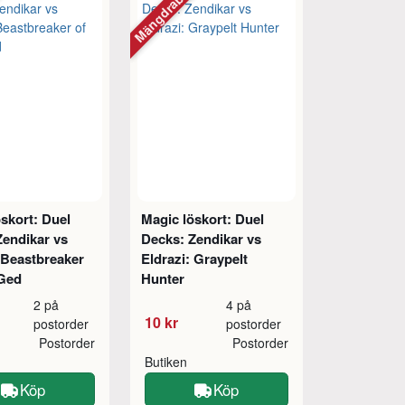
tt
Mängdrabatt
skort: Duel
Magic löskort: Duel
Zendikar vs
Decks: Zendikar vs
 Beastbreaker
Eldrazi: Graypelt
 Ged
Hunter
2 på
4 på
10 kr
postorder
postorder
Postorder
Postorder
Butiken
Köp
Köp