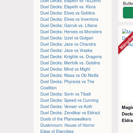
Duel Decks: Elspeth vs Tezzeret
Buti
Duel Decks: Elspeth vs. Kiora
Duel Decks: Elves vs Goblins
Duel Decks: Elves vs Inventors
Duel Decks: Garruk vs. Liliana
Mängdr
Duel Decks: Heroes vs Monsters
Duel Decks: Izzet vs Golgari
Duel Decks: Jace vs Chandra
Duel Decks: Jace vs Vraska
Duel Decks: Knights vs. Dragons
Duel Decks: Merfolk vs. Goblins
Duel Decks: Mind vs Might
Duel Decks: Nissa vs Ob Nixilis
Duel Decks: Phyrexia vs The
Coalition
Duel Decks: Sorin vs Tibalt
Duel Decks: Speed vs Cunning
Duel Decks: Venser vs Koth
Magic
Duel Decks: Zendikar vs Eldrazi
Decks
Duels of the Planeswalkers
Eldra
Duskmourn: House of Horror
Edge of Eternities