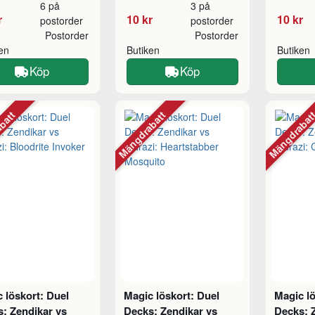
6 på
3 på
r
10 kr
10 kr
postorder
postorder
Postorder
Postorder
ken
Butiken
Butiken
Köp
Köp
abatt
Mängdrabatt
Mängdraba
 löskort: Duel
Magic löskort: Duel
Magic lö
: Zendikar vs
Decks: Zendikar vs
Decks: 