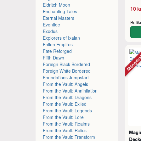
Eldritch Moon
10 k
Enchanting Tales
Eternal Masters
Buti
Eventide
Exodus
Explorers of Ixalan
Fallen Empires
Mängdr
Fate Reforged
Fifth Dawn
Foreign Black Bordered
Foreign White Bordered
Foundations Jumpstart
From the Vault: Angels
From the Vault: Annihilation
From the Vault: Dragons
From the Vault: Exiled
From the Vault: Legends
From the Vault: Lore
From the Vault: Realms
From the Vault: Relics
Magic
From the Vault: Transform
Decks