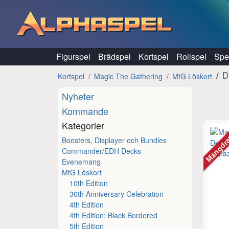
Hoppa till innehåll
Figurspel
Brädspel
Kortspel
Rollspel
Spel
D
Kortspel
Magic The Gathering
MtG Löskort
Nyheter
Kommande
Kategorier
Mängdr
Boosters, Displayer och Bundles
Commander/EDH Decks
Evenemang
MtG Löskort
10th Edition
30th Anniversary Celebration
4th Edition
4th Edition: Black Bordered
5th Edition