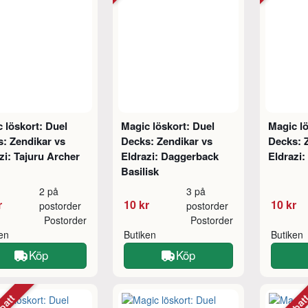
 löskort: Duel
Magic löskort: Duel
Magic lö
: Zendikar vs
Decks: Zendikar vs
Decks: 
zi: Tajuru Archer
Eldrazi: Daggerback
Eldrazi:
Basilisk
2 på
3 på
r
10 kr
10 kr
postorder
postorder
Postorder
Postorder
ken
Butiken
Butiken
Köp
Köp