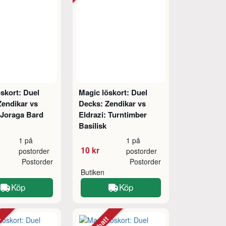
skort: Duel
Magic löskort: Duel
Zendikar vs
Decks: Zendikar vs
 Joraga Bard
Eldrazi: Turntimber
Basilisk
1 på
1 på
10 kr
postorder
postorder
Postorder
Postorder
Butiken
Köp
Köp