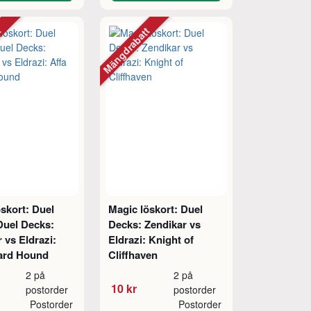
tt
Mängdrabatt
skort: Duel
Magic löskort: Duel
Duel Decks:
Decks: Zendikar vs
 vs Eldrazi:
Eldrazi: Knight of
ard Hound
Cliffhaven
2 på
2 på
10 kr
postorder
postorder
Postorder
Postorder