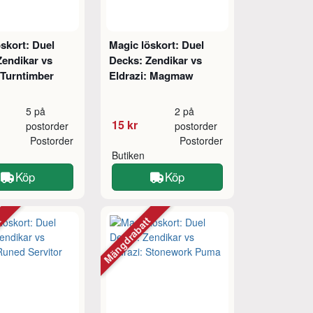
skort: Duel
Magic löskort: Duel
Zendikar vs
Decks: Zendikar vs
 Turntimber
Eldrazi: Magmaw
5 på
2 på
15 kr
postorder
postorder
Postorder
Postorder
Butiken
Köp
Köp
tt
Mängdrabatt