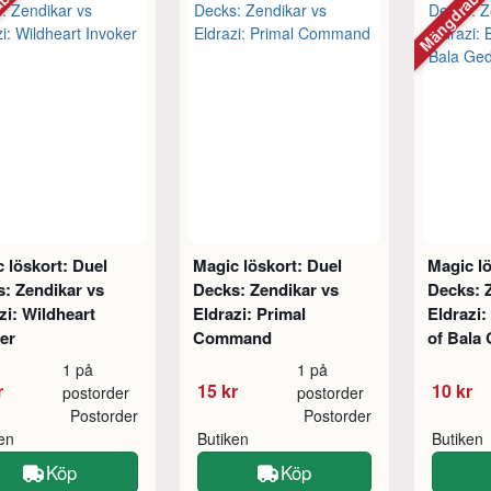
abatt
Mängdraba
 löskort: Duel
Magic löskort: Duel
Magic lö
: Zendikar vs
Decks: Zendikar vs
Decks: 
zi: Wildheart
Eldrazi: Primal
Eldrazi:
er
Command
of Bala
1 på
1 på
r
15 kr
10 kr
postorder
postorder
Postorder
Postorder
ken
Butiken
Butiken
Köp
Köp