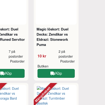
skort: Duel
Magic löskort: Duel
Zendikar vs
Decks: Zendikar vs
 Runed Servitor
Eldrazi: Stonework
Puma
7 på
2 på
10 kr
postorder
postorder
Postorder
Postorder
Butiken
Köp
Köp
tt
Mängdrabatt