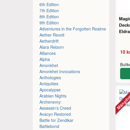
6th Edition
7th Edition
8th Edition
Magic
9th Edition
Decks
Adventures in the Forgotten Realms
Eldra
Aether Revolt
Aetherdrift
Alara Reborn
10 k
Alliances
Alpha
Buti
Amonkhet
Amonkhet Invocations
Anthologies
Antiquities
Apocalypse
Mängdr
Arabian Nights
Archenemy:
Assassin's Creed
Avacyn Restored
Battle for Zendikar
Battlebond