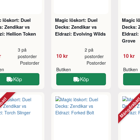
 löskort: Duel
Magic löskort: Duel
Magic lö
: Zendikar vs
Decks: Zendikar vs
Decks: 
zi: Hellion Token
Eldrazi: Evolving Wilds
Eldrazi:
Grove
3 på
2 på
r
10 kr
10 kr
postorder
postorder
Postorder
Postorder
ken
Butiken
Butiken
Köp
Köp
abatt
Mängdraba