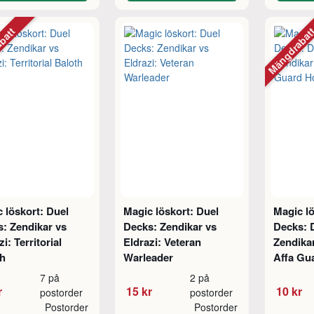
abatt
Mängdraba
 löskort: Duel
Magic löskort: Duel
Magic lö
: Zendikar vs
Decks: Zendikar vs
Decks: 
zi: Territorial
Eldrazi: Veteran
Zendikar
th
Warleader
Affa Gu
7 på
2 på
r
15 kr
10 kr
postorder
postorder
Postorder
Postorder