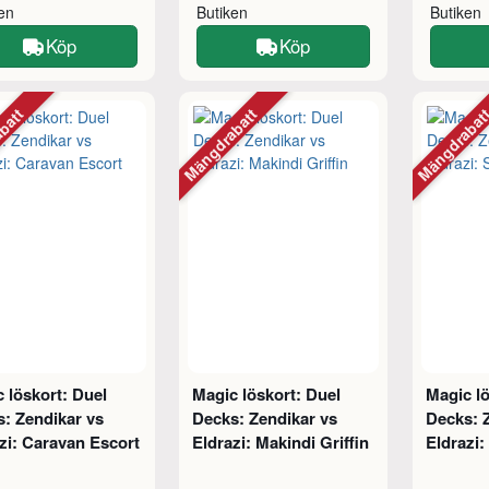
ken
Butiken
Butiken
Köp
Köp
abatt
Mängdrabatt
Mängdraba
 löskort: Duel
Magic löskort: Duel
Magic lö
: Zendikar vs
Decks: Zendikar vs
Decks: 
zi: Caravan Escort
Eldrazi: Makindi Griffin
Eldrazi: