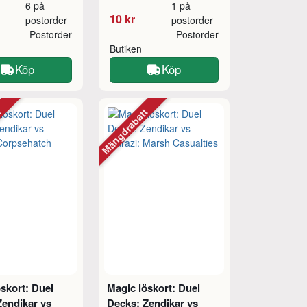
6 på
1 på
10 kr
postorder
postorder
Postorder
Postorder
Butiken
Köp
Köp
tt
Mängdrabatt
skort: Duel
Magic löskort: Duel
Zendikar vs
Decks: Zendikar vs