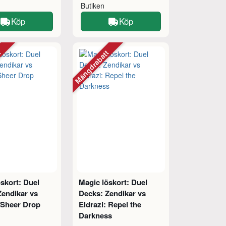
Butiken
Köp
Köp
tt
Mängdrabatt
skort: Duel
Magic löskort: Duel
Zendikar vs
Decks: Zendikar vs
 Sheer Drop
Eldrazi: Repel the
Darkness