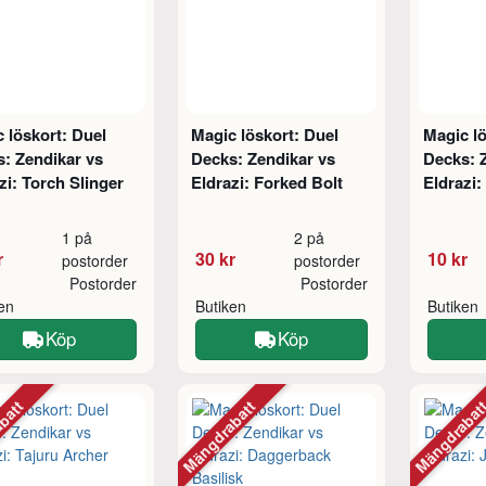
 löskort: Duel
Magic löskort: Duel
Magic lö
: Zendikar vs
Decks: Zendikar vs
Decks: 
zi: Torch Slinger
Eldrazi: Forked Bolt
Eldrazi:
1 på
2 på
r
30 kr
10 kr
postorder
postorder
Postorder
Postorder
ken
Butiken
Butiken
Köp
Köp
abatt
Mängdrabatt
Mängdraba