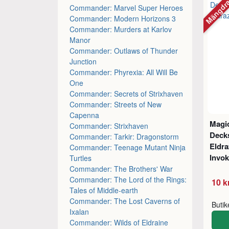
Mängdr
Commander: Marvel Super Heroes
Commander: Modern Horizons 3
Commander: Murders at Karlov
Manor
Commander: Outlaws of Thunder
Junction
Commander: Phyrexia: All Will Be
One
Commander: Secrets of Strixhaven
Commander: Streets of New
Capenna
Magic
Commander: Strixhaven
Decks
Commander: Tarkir: Dragonstorm
Eldra
Commander: Teenage Mutant Ninja
Invok
Turtles
Commander: The Brothers' War
Commander: The Lord of the Rings:
10 k
Tales of Middle-earth
Commander: The Lost Caverns of
Buti
Ixalan
Commander: Wilds of Eldraine