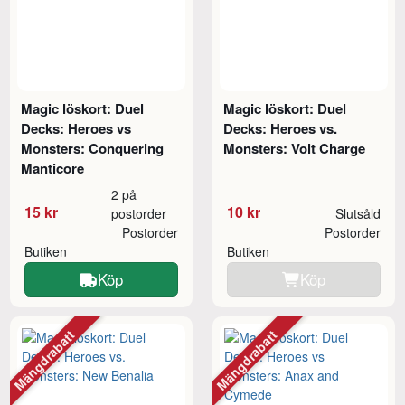
Magic löskort: Duel
Magic löskort: Duel
Decks: Heroes vs
Decks: Heroes vs.
Monsters: Conquering
Monsters: Volt Charge
Manticore
2 på
15 kr
10 kr
postorder
Slutsåld
Postorder
Postorder
Butiken
Butiken
Köp
Köp
Mängdrabatt
Mängdrabatt