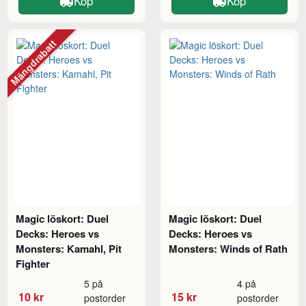
Köp
Köp
Mängdrabatt
Magic löskort: Duel
Magic löskort: Duel
Decks: Heroes vs
Decks: Heroes vs
Monsters: Kamahl, Pit
Monsters: Winds of Rath
Fighter
5 på
4 på
10 kr
15 kr
postorder
postorder