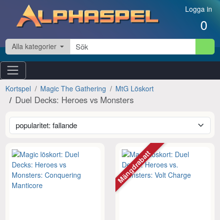
Hoppa till innehåll
Logga in
0
Alla kategorier
Kortspel
Magic The Gathering
MtG Löskort
Duel Decks: Heroes vs Monsters
Mängdrabatt