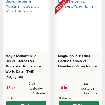
Mängdrabatt
Magic löskort: Duel
Magic löskort: Duel
Decks: Heroes vs
Decks: Heroes vs.
Monsters: Polukranos,
Monsters: Valley Rannet
World Eater (Foil)
(Begagnad)
2 på
1 på
15 kr
10 kr
postorder
postorder
Postorder
Postorder
Butiken
Butiken