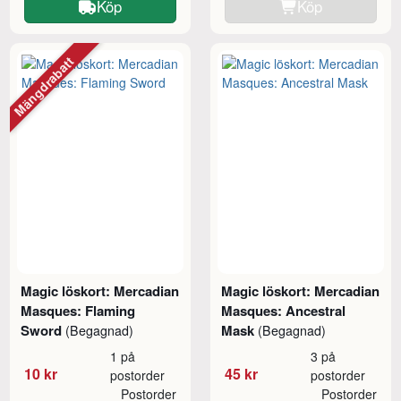
Köp
Köp
Mängdrabatt
Magic löskort: Mercadian
Magic löskort: Mercadian
Masques: Flaming
Masques: Ancestral
Sword
Mask
(Begagnad)
(Begagnad)
1 på
3 på
10 kr
45 kr
postorder
postorder
Postorder
Postorder