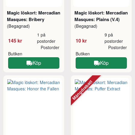
Magic löskort: Mercadian
Magic löskort: Mercadian
Masques: Bribery
Masques: Plains (V.4)
(Begagnad)
(Begagnad)
1 på
9 på
145 kr
10 kr
postorder
postorder
Postorder
Postorder
Butiken
Butiken
Köp
Köp
Mängdrabatt