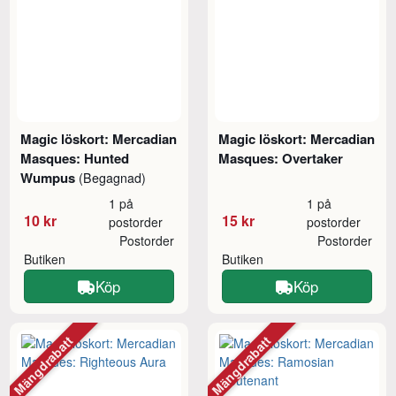
Magic löskort: Mercadian
Magic löskort: Mercadian
Masques: Hunted
Masques: Overtaker
Wumpus
(Begagnad)
1 på
1 på
10 kr
15 kr
postorder
postorder
Postorder
Postorder
Butiken
Butiken
Köp
Köp
Mängdrabatt
Mängdrabatt