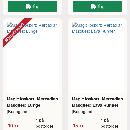
Köp
Köp
Mängdrabatt
Magic löskort: Mercadian
Magic löskort: Mercadian
Masques: Lunge
Masques: Lava Runner
(Begagnad)
(Begagnad)
1 på
1 på
10 kr
15 kr
postorder
postorder