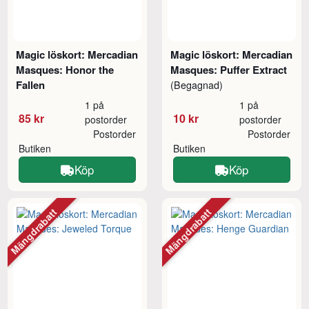
Magic löskort: Mercadian
Magic löskort: Mercadian
Masques: Honor the
Masques: Puffer Extract
Fallen
(Begagnad)
1 på
1 på
85 kr
10 kr
postorder
postorder
Postorder
Postorder
Butiken
Butiken
Köp
Köp
Mängdrabatt
Mängdrabatt