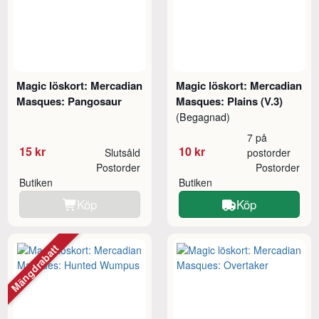
Magic löskort: Mercadian
Magic löskort: Mercadian
Masques: Pangosaur
Masques: Plains (V.3)
(Begagnad)
7 på
15 kr
10 kr
Slutsåld
postorder
Postorder
Postorder
Butiken
Butiken
Köp
Köp
Mängdrabatt