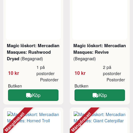
Magic löskort: Mercadian
Magic löskort: Mercadian
Masques: Rushwood
Masques: Revive
Dryad
(Begagnad)
(Begagnad)
1 på
2 på
10 kr
10 kr
postorder
postorder
Postorder
Postorder
Butiken
Butiken
Köp
Köp
Mängdrabatt
Mängdrabatt