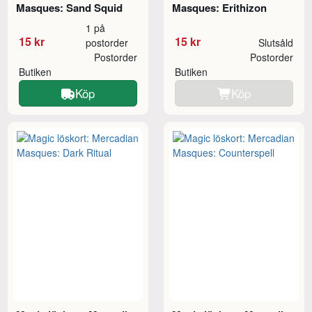
Masques: Sand Squid
Masques: Erithizon
1 på
15 kr
15 kr
postorder
Slutsåld
Postorder
Postorder
Butiken
Butiken
Köp
Köp