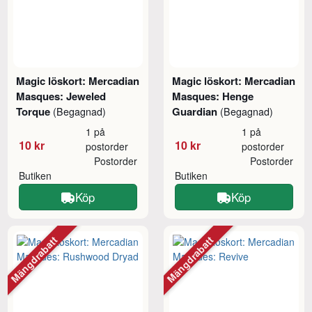
Magic löskort: Mercadian
Magic löskort: Mercadian
Masques: Jeweled
Masques: Henge
Torque
Guardian
(Begagnad)
(Begagnad)
1 på
1 på
10 kr
10 kr
postorder
postorder
Postorder
Postorder
Butiken
Butiken
Köp
Köp
Mängdrabatt
Mängdrabatt