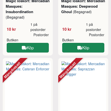
Magic löskort: Mercadian
Magic löskort: Mercadian
Masques:
Masques: Deepwood
Insubordination
Ghoul
(Begagnad)
(Begagnad)
1 på
1 på
10 kr
10 kr
postorder
postorder
Postorder
Postorder
Butiken
Butiken
Köp
Köp
Mängdrabatt
Mängdrabatt