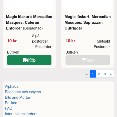
Magic löskort: Mercadian
Magic löskort: Mercadian
Masques: Cateran
Masques: Saprazzan
Enforcer
Outrigger
(Begagnad)
2 på
10 kr
10 kr
postorder
Slutsåld
Postorder
Postorder
Butiken
Butiken
Köp
Köp
«
1
2
3
»
Alphabar
Begagnat och inbyten
Bits and Mortar
Butiken
FAQ
International orders