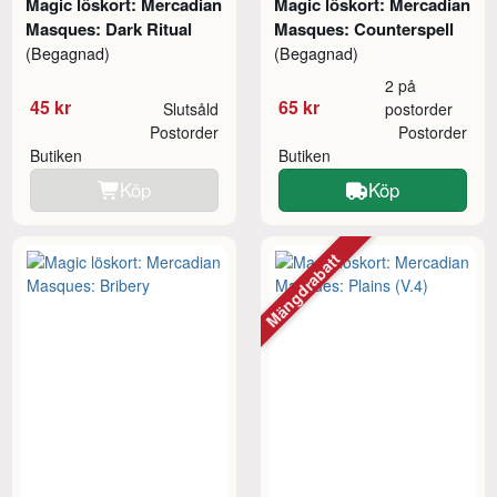
Magic löskort: Mercadian
Magic löskort: Mercadian
Masques: Dark Ritual
Masques: Counterspell
(Begagnad)
(Begagnad)
2 på
45 kr
65 kr
Slutsåld
postorder
Postorder
Postorder
Butiken
Butiken
Köp
Köp
Mängdrabatt