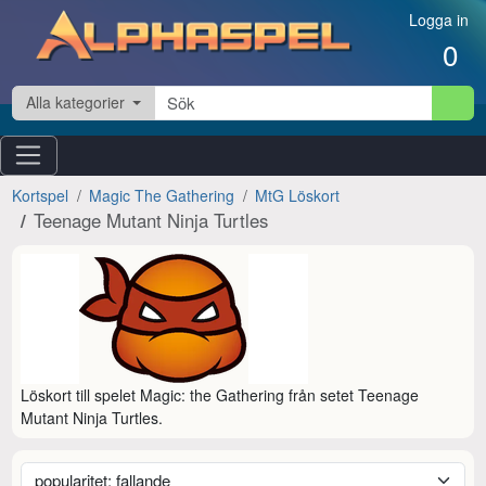
Hoppa till innehåll
Logga in
0
Alla kategorier
Kortspel
Magic The Gathering
MtG Löskort
Teenage Mutant Ninja Turtles
Löskort till spelet Magic: the Gathering från setet Teenage 
Mutant Ninja Turtles.