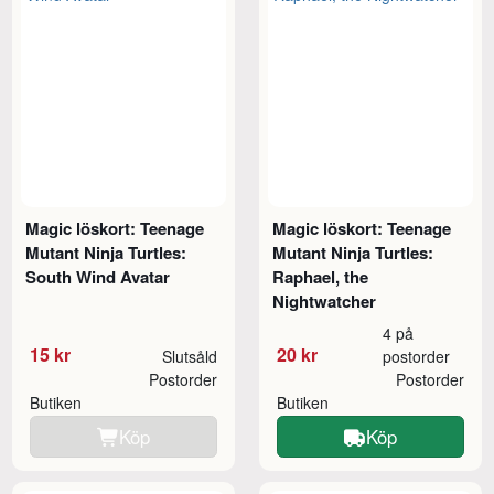
Magic löskort: Teenage
Magic löskort: Teenage
Mutant Ninja Turtles:
Mutant Ninja Turtles:
South Wind Avatar
Raphael, the
Nightwatcher
4 på
15 kr
20 kr
Slutsåld
postorder
Postorder
Postorder
Butiken
Butiken
Köp
Köp