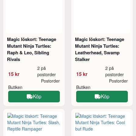
Magic löskort: Teenage
Magic löskort: Teenage
Mutant Ninja Turtles:
Mutant Ninja Turtles:
Raph & Leo, Sibling
Leatherhead, Swamp
Rivals
Stalker
2 på
2 på
15 kr
15 kr
postorder
postorder
Postorder
Postorder
Butiken
Butiken
Köp
Köp