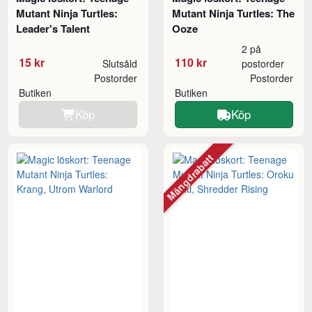
Mutant Ninja Turtles:
Mutant Ninja Turtles: The
Leader's Talent
Ooze
2 på
15 kr
110 kr
Slutsåld
postorder
Postorder
Postorder
Butiken
Butiken
Köp
Köp
Mängdrabatt