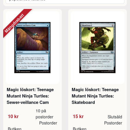
Mängdrabatt
Magic löskort: Teenage
Magic löskort: Teenage
Mutant Ninja Turtles:
Mutant Ninja Turtles:
Sewer-veillance Cam
Skateboard
10 på
10 kr
15 kr
postorder
Slutsåld
Postorder
Postorder
Butiken
Butiken