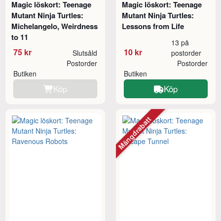
Magic löskort: Teenage
Magic löskort: Teenage
Mutant Ninja Turtles:
Mutant Ninja Turtles:
Michelangelo, Weirdness
Lessons from Life
to 11
13 på
75 kr
10 kr
Slutsåld
postorder
Postorder
Postorder
Butiken
Butiken
Köp
Köp
Mängdrabatt