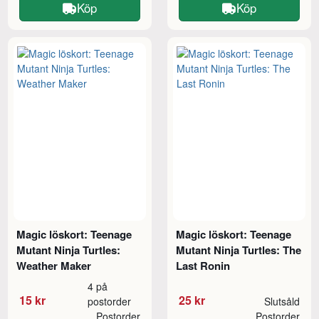
Köp
Köp
Magic löskort: Teenage
Magic löskort: Teenage
Mutant Ninja Turtles:
Mutant Ninja Turtles: The
Weather Maker
Last Ronin
4 på
15 kr
25 kr
postorder
Slutsåld
Postorder
Postorder