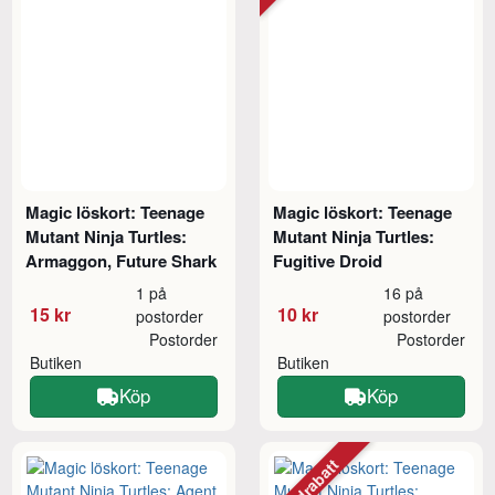
Magic löskort: Teenage
Magic löskort: Teenage
Mutant Ninja Turtles:
Mutant Ninja Turtles:
Armaggon, Future Shark
Fugitive Droid
1 på
16 på
15 kr
10 kr
postorder
postorder
Postorder
Postorder
Butiken
Butiken
Köp
Köp
Mängdrabatt