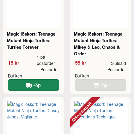
Magic löskort: Teenage
Magic löskort: Teenage
Mutant Ninja Turtles:
Mutant Ninja Turtles:
Turtles Forever
Mikey & Leo, Chaos &
Order
1 på
15 kr
55 kr
postorder
Slutsåld
Postorder
Postorder
Butiken
Butiken
Köp
Köp
Mängdrabatt