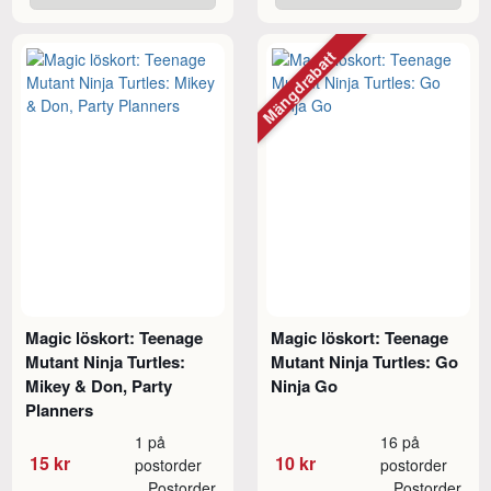
Mängdrabatt
Magic löskort: Teenage
Magic löskort: Teenage
Mutant Ninja Turtles:
Mutant Ninja Turtles: Go
Mikey & Don, Party
Ninja Go
Planners
1 på
16 på
15 kr
10 kr
postorder
postorder
Postorder
Postorder