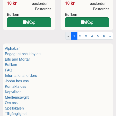
10 kr
10 kr
postorder
postorder
Postorder
Postorder
Butiken
Butiken
Köp
Köp
«
1
2
3
4
5
6
»
Alphabar
Begagnat och inbyten
Bits and Mortar
Butiken
FAQ
International orders
Jobba hos oss
Kontakta oss
Köpvillkor
Medlemsavgift
Om oss
Spellokalen
Tillgänglighet