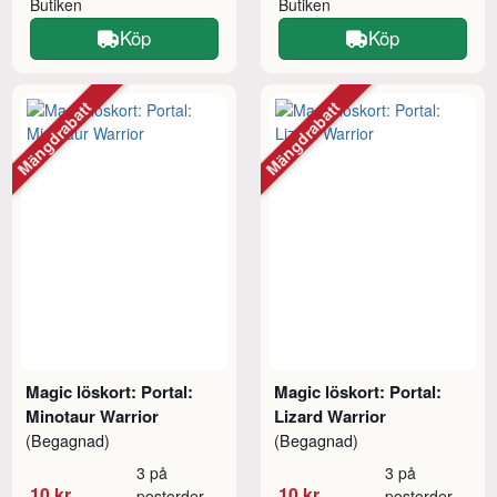
Butiken
Butiken
Köp
Köp
Mängdrabatt
Mängdrabatt
Magic löskort: Portal:
Magic löskort: Portal:
Minotaur Warrior
Lizard Warrior
(Begagnad)
(Begagnad)
3 på
3 på
10 kr
10 kr
postorder
postorder