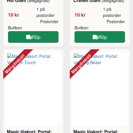
Hill Giant
Craven Giant
(Begagnad)
(Begagnad)
1 på
1 på
10 kr
10 kr
postorder
postorder
Postorder
Postorder
Butiken
Butiken
Köp
Köp
Mängdrabatt
Mängdrabatt
Magic löskort: Portal:
Magic löskort: Portal: