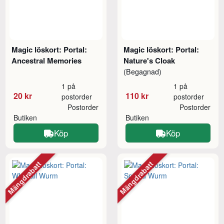
Magic löskort: Portal:
Magic löskort: Portal:
Ancestral Memories
Nature's Cloak
(Begagnad)
1 på
1 på
20 kr
110 kr
postorder
postorder
Postorder
Postorder
Butiken
Butiken
Köp
Köp
Mängdrabatt
Mängdrabatt