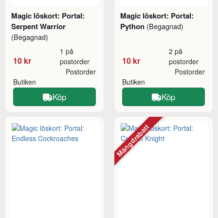
Magic löskort: Portal:
Magic löskort: Portal:
Serpent Warrior
Python
(Begagnad)
(Begagnad)
1 på
2 på
10 kr
10 kr
postorder
postorder
Postorder
Postorder
Butiken
Butiken
Köp
Köp
Mängdrabatt