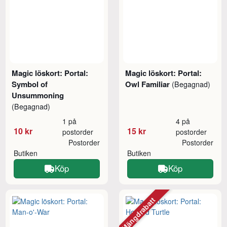
Magic löskort: Portal:
Magic löskort: Portal:
Symbol of
Owl Familiar
(Begagnad)
Unsummoning
(Begagnad)
1 på
4 på
10 kr
15 kr
postorder
postorder
Postorder
Postorder
Butiken
Butiken
Köp
Köp
Mängdrabatt