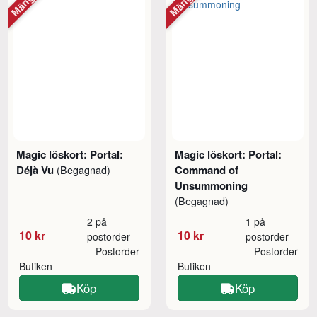
Magic löskort: Portal:
Magic löskort: Portal:
Déjà Vu
Command of
(Begagnad)
Unsummoning
(Begagnad)
2 på
1 på
10 kr
10 kr
postorder
postorder
Postorder
Postorder
Butiken
Butiken
Köp
Köp