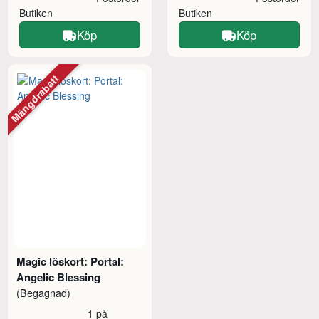
Butiken
Butiken
Köp
Köp
Mängdrabatt
Magic löskort: Portal:
Angelic Blessing
(Begagnad)
1 på