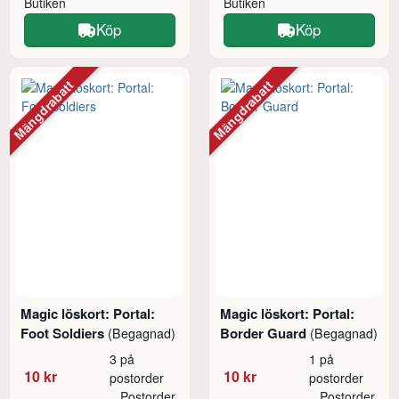
Butiken
Butiken
Köp
Köp
Mängdrabatt
Mängdrabatt
Magic löskort: Portal:
Magic löskort: Portal:
Foot Soldiers
Border Guard
(Begagnad)
(Begagnad)
3 på
1 på
10 kr
10 kr
postorder
postorder
Postorder
Postorder