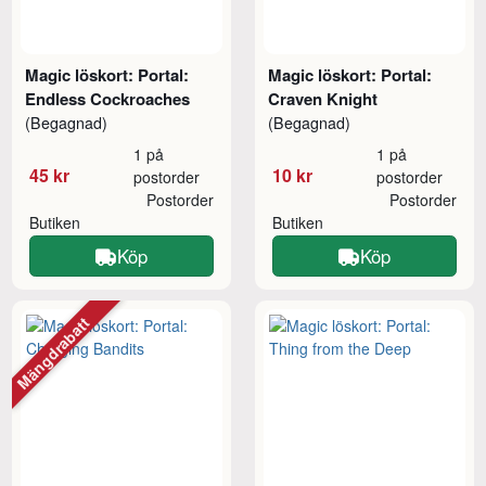
Magic löskort: Portal:
Magic löskort: Portal:
Endless Cockroaches
Craven Knight
(Begagnad)
(Begagnad)
1 på
1 på
45 kr
10 kr
postorder
postorder
Postorder
Postorder
Butiken
Butiken
Köp
Köp
Mängdrabatt